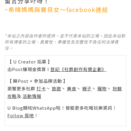
留言分享吓呀！
~希晴媽媽與寶貝女～
facebook連結
*本站之內容由作者所提供，並不代表本站的立場。因此本站對
所有博客的立場、真實性、準確性及完整性不負任何法律責
任。
【 U Creator 招募 】
出Post賺現金獎賞 l
登記《社群創作有價企劃》
【 睇Post + 參加品牌活動 】
瀏覽更多社群
打卡
丶
旅遊
丶
美食
丶
親子
丶
寵物
丶
扮靚
攻略
及
活動情報
U Blog開咗WhatsApp啦！發掘更多吃喝玩樂資訊！
Follow 我哋
！