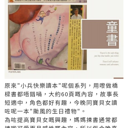
原來"小兵快樂讀本"呢個系列，用嚟做橋
樑書都唔錯喎，大約60頁嘅內容，故事長
短適中，角色都好有趣，今晚同寶貝女讀
咗呢一本"颱風的生日禮物"。
為咗提高寶貝女嘅興趣，媽媽揀書通常都