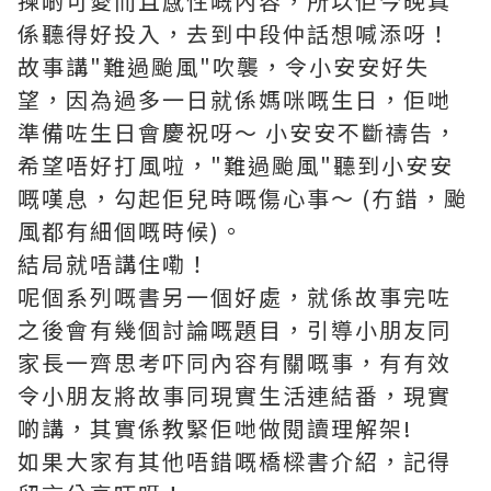
揀啲可愛而且感性嘅內容，所以佢今晚真
係聽得好投入，去到中段仲話想喊添呀！
故事講"難過颱風"吹襲，令小安安好失
望，因為過多一日就係媽咪嘅生日，佢哋
準備咗生日會慶祝呀～ 小安安不斷禱告，
希望唔好打風啦，"難過颱風"聽到小安安
嘅嘆息，勾起佢兒時嘅傷心事～ (冇錯，颱
風都有細個嘅時候)。
結局就唔講住嘞！
呢個系列嘅書另一個好處，就係故事完咗
之後會有幾個討論嘅題目，引導小朋友同
家長一齊思考吓同內容有關嘅事，有有效
令小朋友將故事同現實生活連結番，現實
啲講，其實係教緊佢哋做閱讀理解架!
如果大家有其他唔錯嘅橋樑書介紹，記得