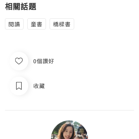
相關話題
閱讀
童書
橋樑書
0個讚好
收藏