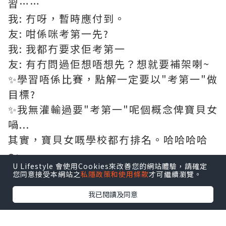
習……
我: 冇呀，暫時應付到。
友: 咁係咪考第一先?
我: 我都冇要求佢考第一
友: 有冇問過佢想唔想先？想就要補架喇~
✨學習唔係比賽，點解一定要以"考第一"做
目標?
✨我無灌輸過要"考第一"呢個概念俾寶貝女
喎...
其實，寶貝女嘅學校都冇排名。哈哈哈哈
～
U Lifestyle 會使用Cookies來改善您的網站體驗，請確定
~希晴媽媽與寶貝女～
facebook連結
您同意接受本網站之
私隱政策和使用條款
才可繼續瀏覽。
我已閱讀及同意
*本站之內容由作者所提供，並不代表本站的立場。因此本站對
所有博客的立場、真實性、準確性及完整性不負任何法律責