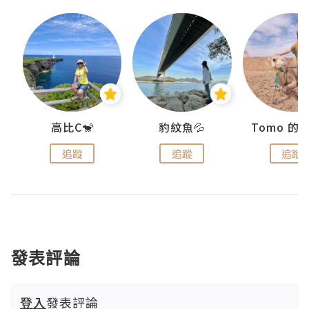
)
高比C🐒
豹紋魚💦
追蹤
追蹤
追蹤
發表評論
登入
發表評論