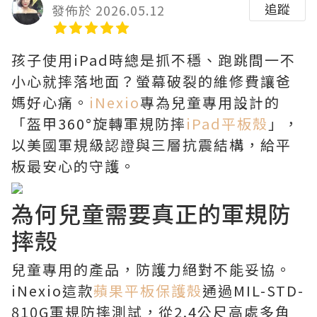
追蹤
發佈於 2026.05.12
孩子使用iPad時總是抓不穩、跑跳間一不
小心就摔落地面？螢幕破裂的維修費讓爸
媽好心痛。
iNexio
專為兒童專用設計的
「盔甲360°旋轉軍規防摔
iPad平板殼
」，
以美國軍規級認證與三層抗震結構，給平
板最安心的守護。
為何兒童需要真正的軍規防
摔殼
兒童專用的產品，防護力絕對不能妥協。
iNexio這款
蘋果平板保護殼
通過MIL-STD-
810G軍規防摔測試，從2.4公尺高處多角