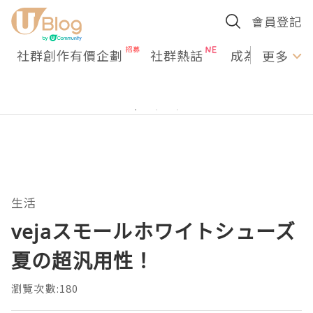
會員登記
社群創作有價企劃
社群熱話
成為U Creato
更多
生活
vejaスモールホワイトシューズ
夏の超汎用性！
瀏覽次數:180