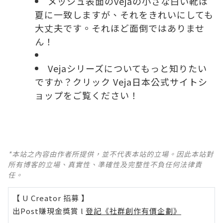
メッシュ表面のvejaの小さな白い靴は
夏に一致しますが、それをきれいにしても
大丈夫です。それほど面倒ではありませ
ん！
Vejaシリーズについてもっと知りたい
ですか？クリック
Veja日本公式サイト
シ
ョップをご覧ください！
*本站之內容由作者所提供，並不代表本站的立場。因此本站對
所有博客的立場、真實性、準確性及完整性不負任何法律責
任。
【 U Creator 招募 】
出Post賺現金獎賞 l
登記《社群創作有價企劃》