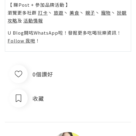
【 睇Post + 參加品牌活動 】
瀏覽更多社群
打卡
丶
旅遊
丶
美食
丶
親子
丶
寵物
丶
扮靚
攻略
及
活動情報
U Blog開咗WhatsApp啦！發掘更多吃喝玩樂資訊！
Follow 我哋
！
0個讚好
收藏