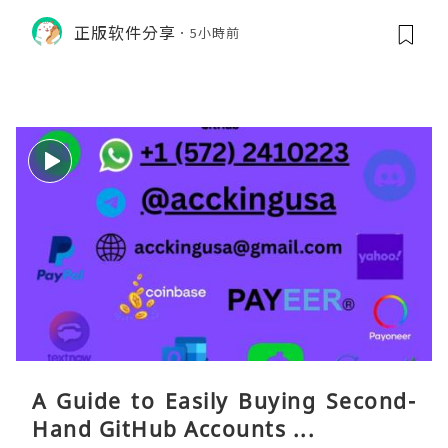
货。需要“当地号码 + 通话短信”（如
正版软件分享
5小時前
打车、外卖、客户联络）：优先 Redt
eaGO（明确提供通话短信套餐）。长
A Guide to Easily Buying Second-
Hand GitHub Accounts ...