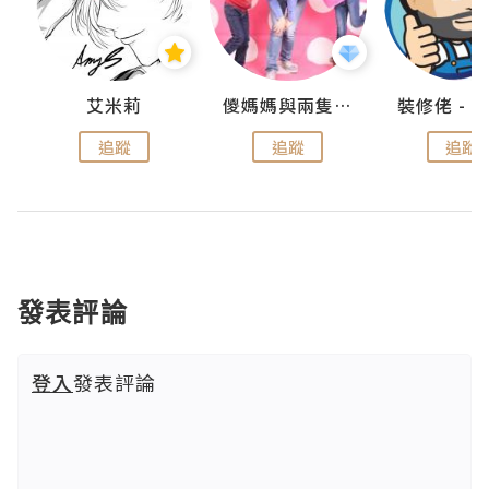
點滴
艾米莉
儍媽媽與兩隻小魔怪之家
追蹤
追蹤
追蹤
發表評論
登入
發表評論