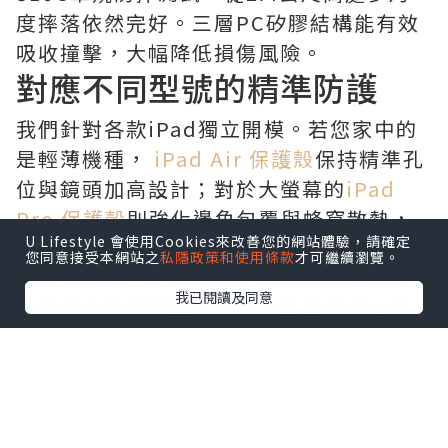
度摔落依然完好。三層PC矽膠結構能有效
吸收撞擊，大幅降低損傷風險。
對應不同型號的精準防護
我們針對各款iPad獨立開模。若您家中的
是輕薄機種，
iPad Air 保護殼
保持精準孔
位與鏡頭加高設計；對於大螢幕的
iPad
Pro 保護殼
則強化邊角包覆與蜂窩散熱，
U Lifestyle 會使用Cookies來改善您的網站體驗，請確定
長時間使用不發燙。而小手更容易掌握的
您同意接受本網站之
私隱政策和使用條款
才可繼續瀏覽。
小尺寸平板，
iPad Mini 保護殼
在完整防
我已閱讀及同意
護的同時維持輕量化，孩子單手握持也不
費力。
靈活設計讓學習玩樂更自由
這款
iPad可拆式保護殼
具備360度旋轉與