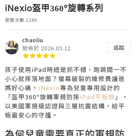
iNexio盔甲360°旋轉系列
瀏覽次數:1240
chaoliu
追蹤
發佈於 2026.05.12
孩子使用iPad時總是抓不穩、跑跳間一不
小心就摔落地面？螢幕破裂的維修費讓爸
媽好心痛。
iNexio
專為兒童專用設計的
「盔甲360°旋轉軍規防摔
iPad平板殼
」，
以美國軍規級認證與三層抗震結構，給平
板最安心的守護。
為何兒童需要真正的軍規防