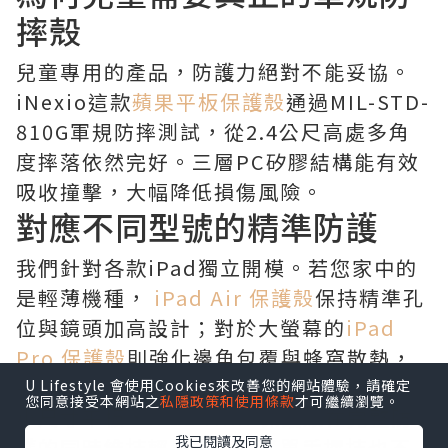
摔殼
兒童專用的產品，防護力絕對不能妥協。
iNexio這款
蘋果平板保護殼
通過MIL-STD-
810G軍規防摔測試，從2.4公尺高處多角
度摔落依然完好。三層PC矽膠結構能有效
吸收撞擊，大幅降低損傷風險。
對應不同型號的精準防護
我們針對各款iPad獨立開模。若您家中的
是輕薄機種，
iPad Air 保護殼
保持精準孔
位與鏡頭加高設計；對於大螢幕的
iPad
Pro 保護殼
則強化邊角包覆與蜂窩散熱，
長時間使用不發燙。而小手更容易掌握的
U Lifestyle 會使用Cookies來改善您的網站體驗，請確定
您同意接受本網站之
私隱政策和使用條款
才可繼續瀏覽。
小尺寸平板，
iPad Mini 保護殼
在完整防
我已閱讀及同意
護的同時維持輕量化，孩子單手握持也不