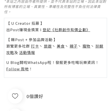
*本站之內容由作者所提供，並不代表本站的立場。因此本站對
所有博客的立場、真實性、準確性及完整性不負任何法律責
任。
【 U Creator 招募 】
出Post賺現金獎賞 l
登記《社群創作有價企劃》
【 睇Post + 參加品牌活動 】
瀏覽更多社群
打卡
丶
旅遊
丶
美食
丶
親子
丶
寵物
丶
扮靚
攻略
及
活動情報
U Blog開咗WhatsApp啦！發掘更多吃喝玩樂資訊！
Follow 我哋
！
0個讚好