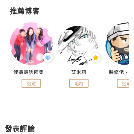
推薦博客
點滴
儍媽媽與兩隻小魔怪之家
艾米莉
追蹤
追蹤
追蹤
發表評論