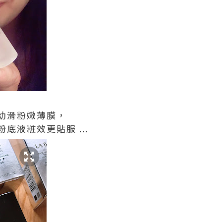
幼滑粉嫩薄膜，
底液粧效更貼服 ...