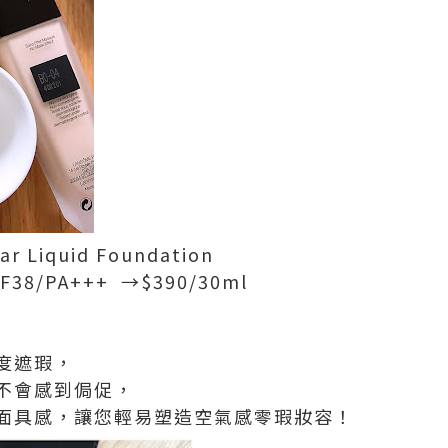
ear Liquid Foundation
/PA+++ →$390/30ml
度遮瑕，
不會感到侷促，
面具感，讓您輕易塑造空氣感零瑕妝容！