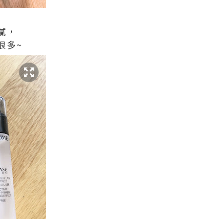
膩，
很多~