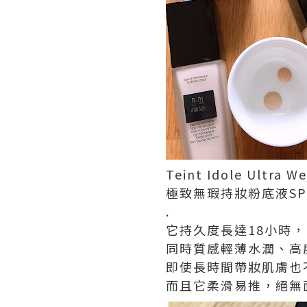
Teint Idole Ultra W
極致無瑕持妝粉底液SPF38
.
它持久度長達18小時，
同時質感輕薄水潤、高
即使長時間帶妝肌膚也
而且它柔滑易推，絕無