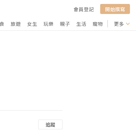
會員登記
開始撰寫
食
旅遊
女生
玩樂
親子
生活
寵物
行山
更多
打卡
追蹤