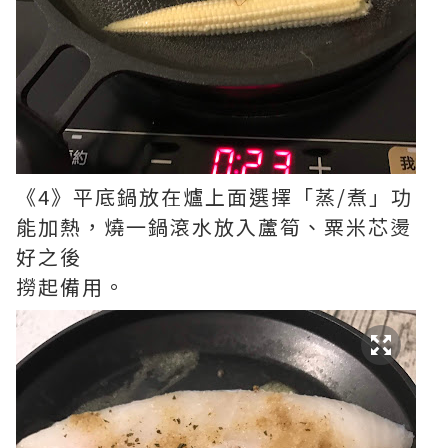
《4》平底鍋放在爐上面選擇「蒸/煮」功
能加熱，燒一鍋滾水放入蘆筍、粟米芯燙
好之後
撈起備用。