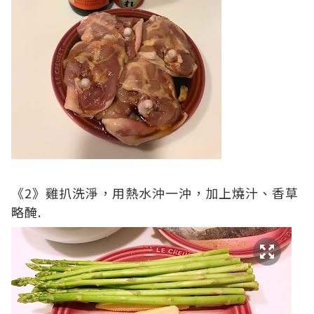
《2》雞扒洗淨，用熱水沖一沖，加上燒汁、香草
略醃.