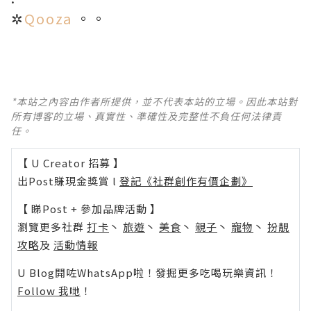
✲
Qooza
。。
*本站之內容由作者所提供，並不代表本站的立場。因此本站對
所有博客的立場、真實性、準確性及完整性不負任何法律責
任。
【 U Creator 招募 】
出Post賺現金獎賞 l
登記《社群創作有價企劃》
【 睇Post + 參加品牌活動 】
瀏覽更多社群
打卡
丶
旅遊
丶
美食
丶
親子
丶
寵物
丶
扮靚
攻略
及
活動情報
U Blog開咗WhatsApp啦！發掘更多吃喝玩樂資訊！
Follow 我哋
！