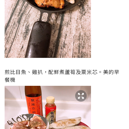
煎比目魚、雞扒，配鮮煮蘆筍及粟米芯。美的早
餐機