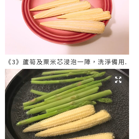
《3》蘆筍及粟米芯浸泡一陣，洗淨備用.