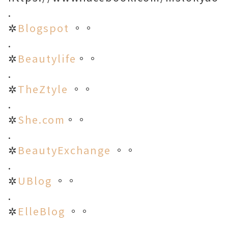
.
✲
Blogspot
。。
.
✲
Beautylife
。。
.
✲
TheZtyle
。。
.
✲
She.com
。。
.
✲
BeautyExchange
。。
.
✲
UBlog
。。
.
✲
ElleBlog
。。
.