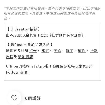
*本站之內容由作者所提供，並不代表本站的立場。因此本站對
所有博客的立場、真實性、準確性及完整性不負任何法律責
任。
【 U Creator 招募 】
出Post賺現金獎賞 l
登記《社群創作有價企劃》
【 睇Post + 參加品牌活動 】
瀏覽更多社群
打卡
丶
旅遊
丶
美食
丶
親子
丶
寵物
丶
扮靚
攻略
及
活動情報
U Blog開咗WhatsApp啦！發掘更多吃喝玩樂資訊！
Follow 我哋
！
0個讚好