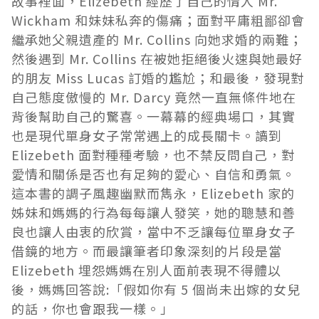
故事裡面，Elizebeth 經歷了自己的情人 Mr.
Wickham 和妹妹私奔的傷痛；面對平庸粗鄙卻會
繼承她父親遺產的 Mr. Collins 向她求婚的兩難；
然後遇到 Mr. Collins 在被她拒絕後火速與她最好
的朋友 Miss Lucas 訂婚的尷尬；和最後，發現對
自己態度傲慢的 Mr. Darcy 竟然一直無條件地在
背後幫助自己的驚喜。一幕幕的經典場口，其實
也是現代單身女子常常遇上的成長關卡。讀到
Elizebeth 面對種種考驗，也不禁反問自己，對
愛情和關係是否也有足夠的愛心、自信和勇氣。
這本書的調子風趣幽默而雋永，Elizebeth 家的
姊妹和媽媽的行為每每讓人發笑，她的聰慧和善
良也讓人由衷的欣賞，當中不乏讓每位單身女子
借鏡的地方。而最讓筆者印象深刻的片段是當
Elizebeth 埋怨媽媽在別人面前表現不得體以
後，媽媽回答說:「假如你有 5 個尚未出嫁的女兒
的話，你也會跟我一樣。」