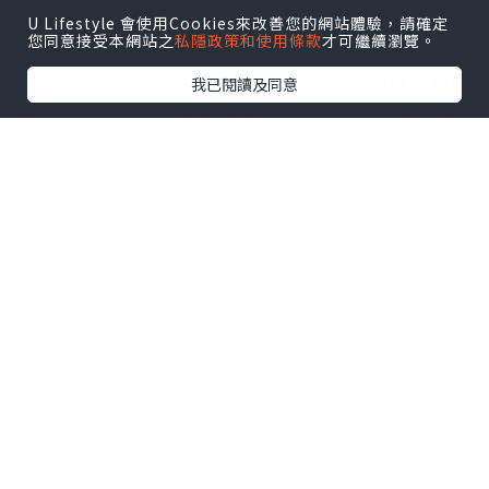
學家和家庭治療師，自 20 多年前遇上車禍開始下
U Lifestyle 會使用Cookies來改善您的網站體驗，請確定
您同意接受本網站之
私隱政策和使用條款
才可繼續瀏覽。
半身癱瘓, 每天必須用輪椅代步，經歷挫折的他並
沒因此而意志消沉, 仍然積極面對生活,輔導心靈脆
我已閱讀及同意
弱的 Client, 在電台主持節目, 寫專欄和寫書。這
本 Letters to Sam 收集了 32 封 Daniel 寫給患
有自閉症的 4 歲孫子 Sam 的短箋，裡面充滿了祖
父對孫子愛的叮嚀。 Daniel 在書中跟 Sam 分享
該如何與父母相處、上學被同學欺凌時該怎麼
辦、怎樣面對欲望、逆境和死亡、怎樣去愛、怎
樣去做一個堂堂正正的男子漢。在書的前言中，
Daniel 說：「自從 Sam 出世後，我知道我要告
訴他生存和愛，要他明白父母也會有脆弱的時
候。我要告訴他有關毒品、性、浪漫、工作、錢
和一切其他的事項。」…
聽說人類社會之所以比
其他的群居動物更文明, 主要是因為人類有更有效
的文化承傳過程，除了因為人類的社會結構中父