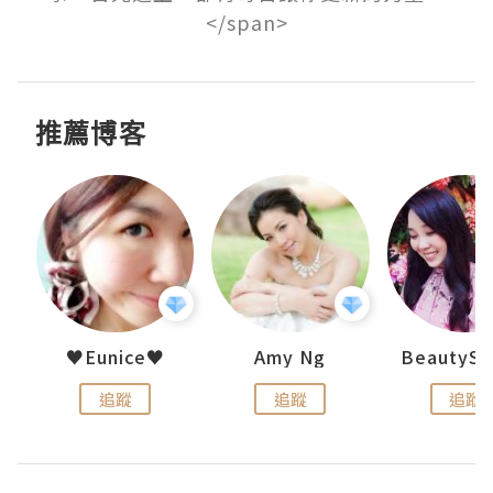
</span>
推薦博客
h 夏沫
♥Eunice♥
Amy Ng
追蹤
追蹤
追蹤