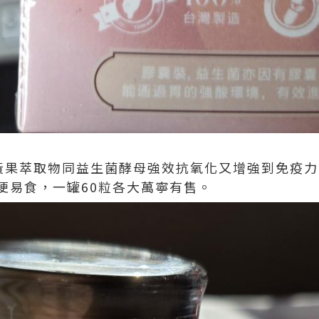
黃果萃取物同益生菌酵母強效抗氧化又增強到免疫力。
便易食，一罐60粒各大萬寧有售。