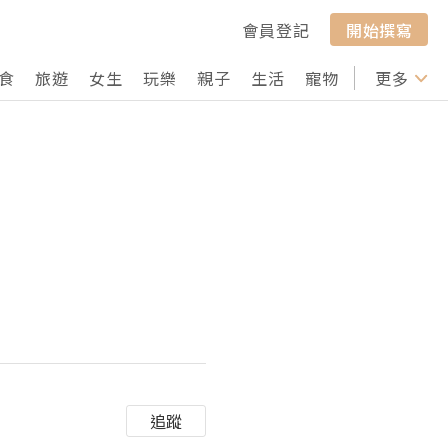
會員登記
開始撰寫
食
旅遊
女生
玩樂
親子
生活
寵物
行山
更多
打卡
追蹤