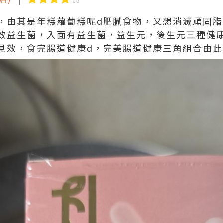
，由其是年糕蘿蔔糕呢d肥膩食物，又想消滅頑固
效益生菌，入面有益生菌，益生元，後生元三種健
見效，食完腸道健康d，完美腸道健康三角組合由此