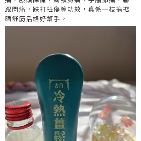
跟閃痛，跌打扭傷等功效，真係一枝搞掂
晒舒筋活絡好幫手。