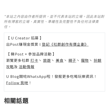
*本站之內容由作者所提供，並不代表本站的立場。因此本站對
所有博客的立場、真實性、準確性及完整性不負任何法律責
任。
【 U Creator 招募 】
出Post賺現金獎賞 l
登記《社群創作有價企劃》
【 睇Post + 參加品牌活動 】
瀏覽更多社群
打卡
丶
旅遊
丶
美食
丶
親子
丶
寵物
丶
扮靚
攻略
及
活動情報
U Blog開咗WhatsApp啦！發掘更多吃喝玩樂資訊！
Follow 我哋
！
相關話題