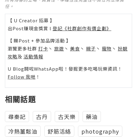
任。
【 U Creator 招募 】
出Post賺現金獎賞 l
登記《社群創作有價企劃》
【 睇Post + 參加品牌活動 】
瀏覽更多社群
打卡
丶
旅遊
丶
美食
丶
親子
丶
寵物
丶
扮靚
攻略
及
活動情報
U Blog開咗WhatsApp啦！發掘更多吃喝玩樂資訊！
Follow 我哋
！
相關話題
尋秦記
古丹
古天樂
藥油
冷熱薑鬆油
舒筋活絡
photography