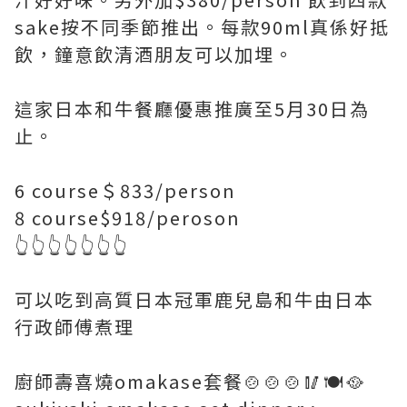
sake按不同季節推出。每款90ml真係好抵
飲，鐘意飲清酒朋友可以加埋。
這家日本和牛餐廳優惠推廣至5月30日為
止。
6 course＄833/person
8 course$918/peroson
👆👆👆👆👆👆👆
可以吃到高質日本冠軍鹿兒島和牛由日本
行政師傅煮理
廚師壽喜燒omakase套餐🍲🍲🍲🥢🍽🥘