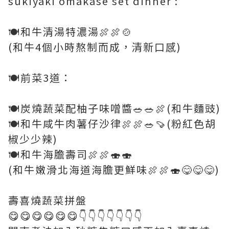
sukiyaki omakase set dinner :
🍽和牛清湯特濃湯🍖🍖🍲
(和牛4個小時熬制而成，清新口感)
🍽前菜3道：
🍽炭燒蔬菜配柚子味噌醬🥗🥗🍖(和牛麵豉)
🍽和牛咸牛肉薯仔沙律🍖🍖🥗🍠(粉紅色胡
椒少少辣)
🍽和牛海膽壽司🍖🍖🍣🍣
(和牛嫩滑北海道海膽更鮮味🍖🍖🍣😋😋😋)
壽喜燒蔬菜拼盤
😋😋😋😋😋😋👇👇👇👇👇👇👇