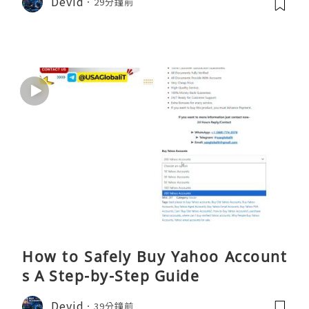
Devid
29分鐘前
How to Safely Buy Yahoo Account
s A Step-by-Step Guide
Devid
39分鐘前