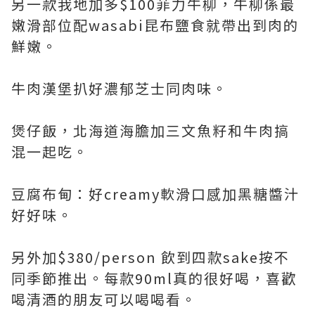
另一款我地加多$100菲力牛柳，牛柳係最
嫩滑部位配wasabi昆布鹽食就帶出到肉的
鮮嫩。
牛肉漢堡扒好濃郁芝士同肉味。
煲仔飯，北海道海膽加三文魚籽和牛肉搞
混一起吃。
豆腐布甸：好creamy軟滑口感加黑糖醬汁
好好味。
另外加$380/person 飲到四款sake按不
同季節推出。每款90ml真的很好喝，喜歡