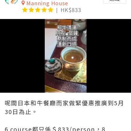
Manning House
HK$833
Loaded
:
Unmute
80.00%
呢間日本和牛餐廳而家做緊優惠推廣到5月
30日為止。
6 course都只係＄833/person，8