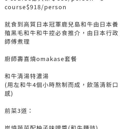
course$918/person
就食到高質日本冠軍鹿兒島和牛由日本養
殖黑毛和牛和牛控必食推介，由日本行政
師傅煮理
廚師壽喜燒omakase套餐
和牛清湯特濃湯
(用左和牛4個小時熬制而成，飲落清新口
感)
前菜3道：
炭燒蔬菜配柚子味噌醬(和牛麵豉)