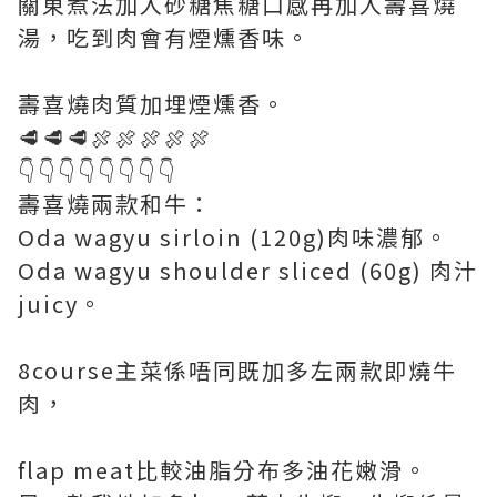
關東煮法加入砂糖焦糖口感再加入壽喜燒
湯，吃到肉會有煙燻香味。
壽喜燒肉質加埋煙燻香。
🥩🥩🥩🍖🍖🍖🍖🍖
👇👇👇👇👇👇👇👇
壽喜燒兩款和牛：
Oda wagyu sirloin (120g)肉味濃郁。
Oda wagyu shoulder sliced (60g) 肉汁
juicy。
8course主菜係唔同既加多左兩款即燒牛
肉，
flap meat比較油脂分布多油花嫩滑。