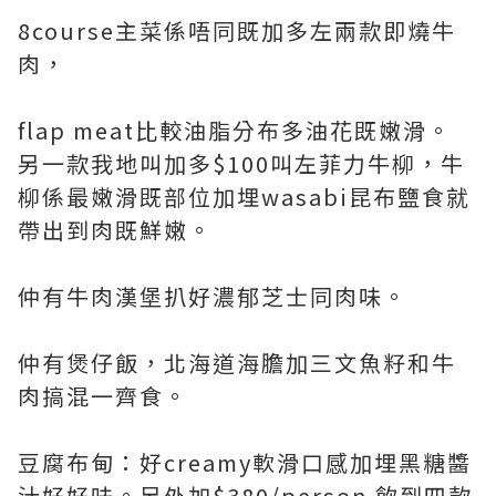
8course主菜係唔同既加多左兩款即燒牛
肉，
flap meat比較油脂分布多油花既嫩滑。
另一款我地叫加多$100叫左菲力牛柳，牛
柳係最嫩滑既部位加埋wasabi昆布鹽食就
帶出到肉既鮮嫩。
仲有牛肉漢堡扒好濃郁芝士同肉味。
仲有煲仔飯，北海道海膽加三文魚籽和牛
肉搞混一齊食。
豆腐布甸：好creamy軟滑口感加埋黑糖醬
汁好好味。另外加$380/person 飲到四款