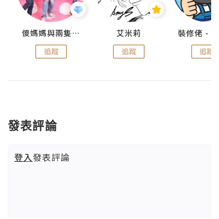
點滴
儍媽媽與兩隻小魔怪之家
艾米莉
追蹤
追蹤
追蹤
發表評論
登入
發表評論