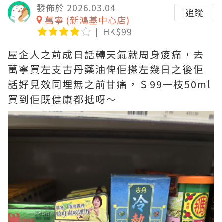
發佈於 2026.03.04
追蹤
萬寧 (新鴻基中心店)
HK$99
屋企人之前成日話轉天氣就周身痠痛，去
萬寧買左支古丹藥油俾佢搽左幾日之後佢
話好見效同埋無之前甘痛，＄99一枝50ml
買到佢既健康都抵呀～