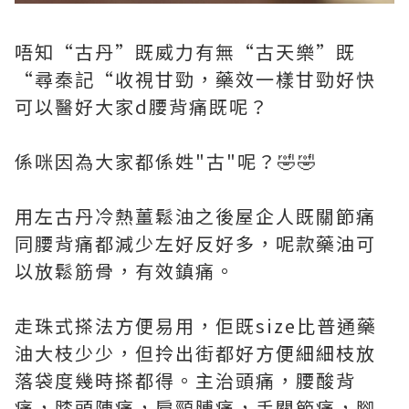
唔知“古丹”既威力有無“古天樂”既
“尋秦記“收視甘勁，藥效一樣甘勁好快
可以醫好大家d腰背痛既呢？
係咪因為大家都係姓"古"呢？🤣🤣
用左古丹冷熱薑鬆油之後屋企人既關節痛
同腰背痛都減少左好反好多，呢款藥油可
以放鬆筋骨，有效鎮痛。
走珠式搽法方便易用，佢既size比普通藥
油大枝少少，但拎出街都好方便細細枝放
落袋度幾時搽都得。主治頭痛，腰酸背
痛，膝頭陣痛，肩頸膊痛，手關節痛，腳