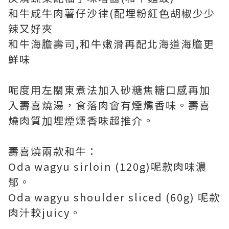
和牛咸牛肉薯仔沙律(配埋粉紅色胡椒少少
辣又好夾
和牛海膽壽司,和牛嫩滑再配北海道海膽更
鮮味
呢度用左關東煮法加入砂糖焦糖口感再加
入壽喜燒湯，食落肉會有煙燻香味。壽喜
燒肉質加埋煙燻香味超推介。
壽喜燒兩款和牛：
Oda wagyu sirloin (120g)呢款肉味濃
郁。
Oda wagyu shoulder sliced (60g) 呢款
肉汁較juicy。