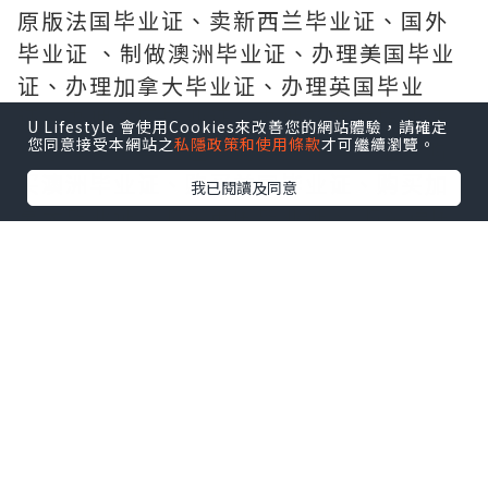
原版法国毕业证、卖新西兰毕业证、国外
毕业证 、制做澳洲毕业证、办理美国毕业
证、办理加拿大毕业证、办理英国毕业
证、办理法国毕业证、办理新西兰毕业证
U Lifestyle 會使用Cookies來改善您的網站體驗，請確定
您同意接受本網站之
私隱政策和使用條款
才可繼續瀏覽。
、办理德国毕业证、购买国外毕业证、购
买澳洲毕业证、购买美国毕业证、购买加
我已閱讀及同意
拿大毕业证、购买英国毕业证、 购买德国
毕业证、购买法国毕业证、购买新西兰毕
业证、办理国外毕业证、办理澳洲毕业
证、办理美国毕业证、
办 理加拿大毕业证、办理英国毕业证、办
理德国毕业证、办理法国毕业证、办理新
西兰毕业证、购买国外毕业证、
购 买澳洲毕业证、购买美国毕业证、购买
加拿大毕业证、购买德国毕业证、购买英