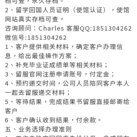
档可查，永久存档。
2、留学回国人员证明（使馆认证），使馆
网站真实存档可查。
咨询顾问：Charles 客服QQ:1851304262
微信号:1851304262
1、客户提供相关材料，确定客户办理信
息，给出最佳操作方案；
2、补充毕业证成绩单等相关材料；
3、留服官网注册申请账号，付定金；
4、预约递交时间，公司人员陪同客户本人
一起去留服递交材料；
5、等待结果，完成结果书留服直接邮寄给
客户
6、客户确认收到结果，付余款。
五、业务选择办理准则