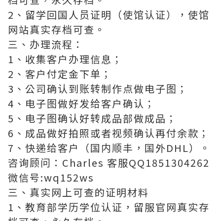
2、留学回国人员证明（使馆认证），使馆
网站真实存档可查。
三、办理流程：
1、收集客户办理信息；
2、客户付定金下单；
3、公司确认到账转制作点做电子图；
4、电子图做好发给客户确认；
5、电子图确认好转成品部做成品；
6、成品做好拍照或者视频确认再付余款；
7、快递给客户（国内顺丰，国外DHL）。
咨询顾问：Charles 客服QQ1851304262
微信号:wq152ws
三、真实网上可查的证明材料
1、教育部学历学位认证，留服官网真实存