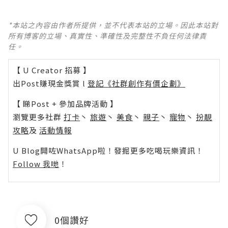
*本站之內容由作者所提供，並不代表本站的立場。因此本站對
所有博客的立場、真實性、準確性及完整性不負任何法律責
任。
【 U Creator 招募 】
出Post賺現金獎賞 l
登記《社群創作有價企劃》
【 睇Post + 參加品牌活動 】
瀏覽更多社群
打卡
丶
旅遊
丶
美食
丶
親子
丶
寵物
丶
扮靚
攻略
及
活動情報
U Blog開咗WhatsApp啦！發掘更多吃喝玩樂資訊！
Follow 我哋
！
0個讚好