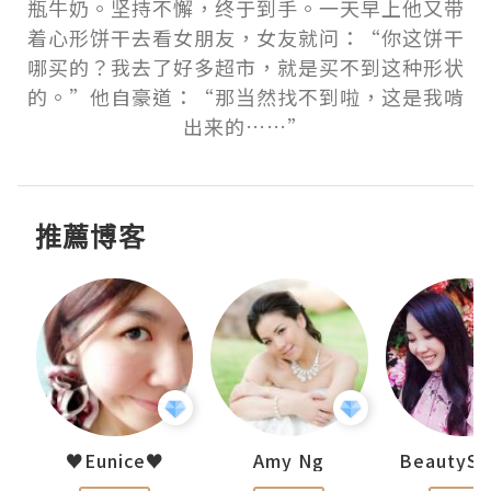
瓶牛奶。坚持不懈，终于到手。一天早上他又带
着心形饼干去看女朋友，女友就问：“你这饼干
哪买的？我去了好多超市，就是买不到这种形状
的。”他自豪道：“那当然找不到啦，这是我啃
出来的……”
推薦博客
h 夏沫
♥Eunice♥
Amy Ng