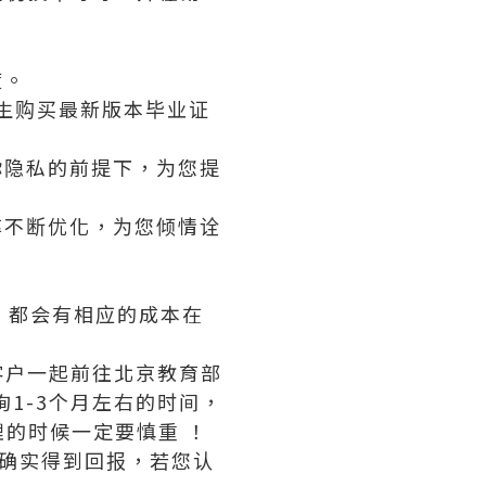
度。
业生购买最新版本毕业证
你隐私的前提下，为您提
率不断优化，为您倾情诠
版，都会有相应的成本在
客户一起前往北京教育部
1-3个月左右的时间，
的时候一定要慎重 ！
够确实得到回报，若您认