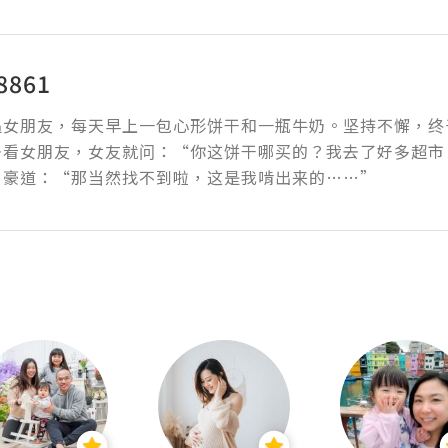
8861
追女朋友，每天早上一包心形饼干和一瓶牛奶。坚持不懈，终
去看女朋友，女友就问：“你这饼干哪买的？我去了好多超市
自豪道：“那当然找不到啦，这是我啃出来的……”