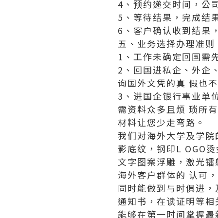
4、预约递交时间，公
5、等待结果，完成结
6、客户确认收到结果
五、业务选择办理准则
1、工作未确定回国需
2、回国进私企、外企
询国外文凭的真 假也
3、进国企银行事业单
需资料众多且烦 琐所
材料让您少走弯路。
我们对海外大学及学院
影底纹，钢印L OGO
文字图案浮雕，激光镭
海外客户群体的 认可
同时能做到与时俱进，
通知书，在读证明等相
能够在第一时间掌握最