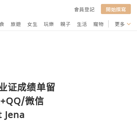
會員登記
開始撰寫
食
旅遊
女生
玩樂
親子
生活
寵物
行山
更多
打卡
】毕业证成绩单留
QQ/微信
t Jena