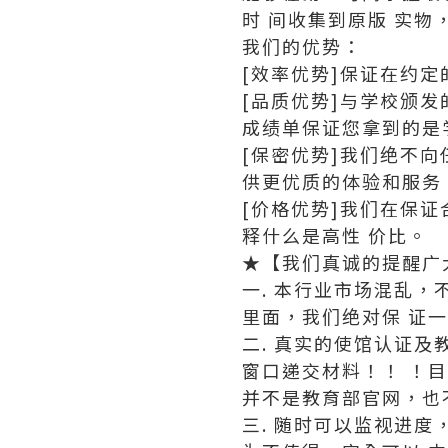
时 间收集到原版 实物
我们的优势：
[效率优势]保证在约
[品质优势]与学校颁
成绩单保证您拿到的是
[保密优势]我们绝不
供更优质的体验和服务
[价格优势]我们在保
释什么是高性 价比。
★【我们真诚的提醒广
一. 本行业市场混乱，
里面，我们绝对保 证
二. 真实的使馆认证
窗口递交材料！！ ！
并不是教育部官网，也
三. 随时可以监视进