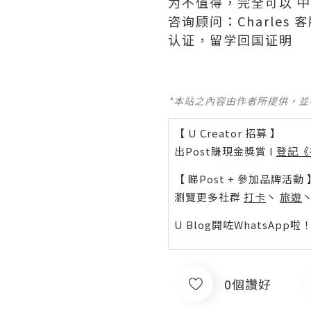
为不值得，完全可以 
咨询顾问：Charles 
认证，留学回国证明
*本站之內容由作者所提供，
【 U Creator 招募 】
出Post賺現金獎賞 l
登記《
【 睇Post + 參加品牌活動 
瀏覽更多社群
打卡
丶
旅遊
U Blog開咗WhatsAp
0個讚好