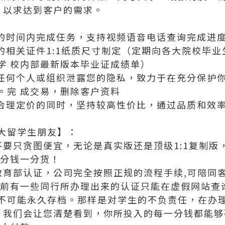
，以求达到客户的需求。
定的时间内完成任务，支持视频语音电话查询完成进
发的相关证件1:1纸质尺寸制定（定期向各大院校毕
学 校内部最新版本毕业证成绩单）
向任何个人或组织泄露您的隐私，致力于在充分保护
。完 成交易，删除客户资料
证合理定价的同时，坚持较高性价比，通过品质和效
大留学生朋友】：
不要只贪图便宜，无论是真实版还是顶级1:1复制
一分钱一分货！
及教育部认证，公司完全按照正规的流程手续,可陪同
目前有一些同行所办理出来的认证只能在虚假网站查询
不可能永久存档。那样是对学生的不负责任，在办理
度，我们会让您清楚看到，你所投入的每一分钱都能