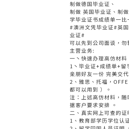
制做德国毕业证、
制做 英国毕业证、制
学毕业证书成绩单一比
#澳洲文凭毕业证#英
业证#
可以先到公司面谈，勿
主营业务:
一丶快速办理高仿材料
1丶毕业证+成绩单+
亲朋好友一份 完美交
2、雅思、托福，OF
都可以用到 ）。
注：上述高仿材料，随
据客户要求安排 。
二、真实网上可查的证
1、教育部学历学位认
2、留学回国人员证明