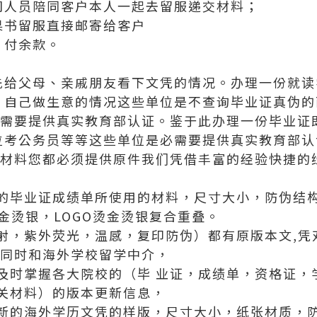
司人员陪同客户本人一起去留服递交材料；
果书留服直接邮寄给客户
，付余款。
先给父母、亲戚朋友看下文凭的情况。办理一份就读
、自己做生意的情况这些单位是不查询毕业证真伪的
不需要提供真实教育部认证。鉴于此办理一份毕业证
位考公务员等等这些单位是必需要提供真实教育部认
有材料您都必须提供原件我们凭借丰富的经验快捷的
的毕业证成绩单所使用的材料，尺寸大小，防伪结
烫金烫银，LOGO烫金烫银复合重叠。
射，紫外荧光，温感，复印防伪）都有原版本文,凭
，同时和海外学校留学中介，
及时掌握各大院校的（毕 业证，成绩单，资格证，
关材料）的版本更新信息，
新的海外学历文凭的样版，尺寸大小，纸张材质，