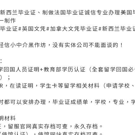
做新西兰毕业证、制做法国毕业证诚信专业办理美国毕
一制作
国毕业证#英国文凭#加拿大文凭毕业证#新西兰毕业
轻信小中介黑作坊，没有实体公司不能面谈的！
：
留学回国人员证明+教育部学历认证（全套留学回国
代）；
FER，在读证明，学生卡等留学相关材料（申请学校
时都可以安排办理，毕业证成绩单，学校，专业，
明材料
证，留服官网真实存档可查，永久存档。
（使馆认证），使馆网站真实存档可查。