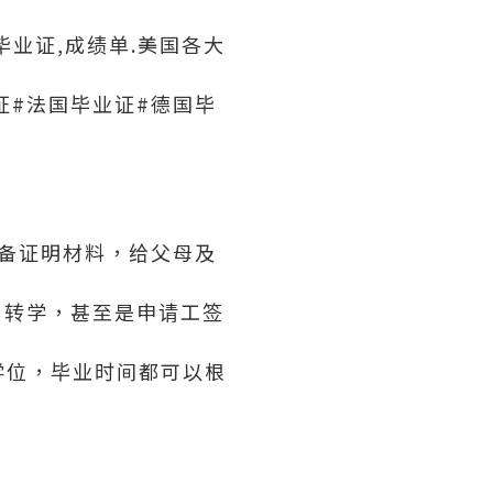
业证,成绩单.美国各大
证#法国毕业证#德国毕
必备证明材料，给父母及
、转学，甚至是申请工签
学位，毕业时间都可以根