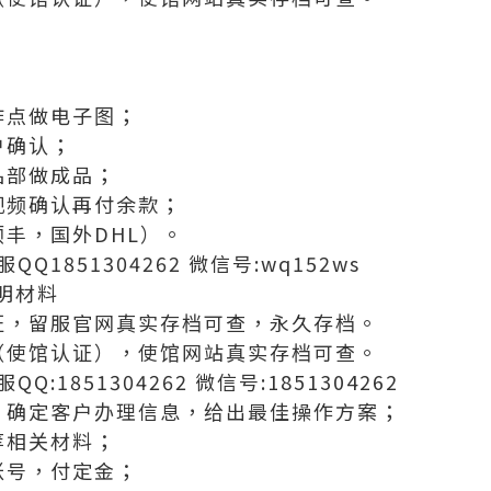
；
作点做电子图；
户确认；
品部做成品；
视频确认再付余款；
丰，国外DHL）。
QQ1851304262 微信号:wq152ws
明材料
证，留服官网真实存档可查，永久存档。
（使馆认证），使馆网站真实存档可查。
QQ:1851304262 微信号:1851304262
，确定客户办理信息，给出最佳操作方案；
等相关材料；
账号，付定金；