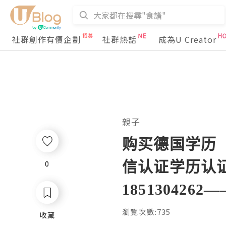
社群創作有價企劃
社群熱話
成為U Creator
親子
购买德国学历【U
信认证学历认
0
0
1851304262——F
瀏覽次數:735
收藏
收藏