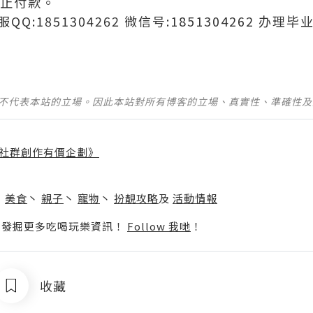
中止付款。
客服QQ:1851304262 微信号:1851304262 
並不代表本站的立場。因此本站對所有博客的立場、真實性、準確性
社群創作有價企劃》
】
丶
美食
丶
親子
丶
寵物
丶
扮靚攻略
及
活動情報
p啦！發掘更多吃喝玩樂資訊！
Follow 我哋
！
收藏