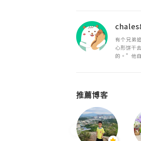
chales
有个兄弟
心形饼干
的。”他
推薦博客