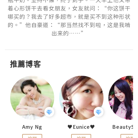
着心形饼干去看女朋友，女友就问：“你这饼干
哪买的？我去了好多超市，就是买不到这种形状
的。”他自豪道：“那当然找不到啦，这是我啃
出来的……”
推薦博客
h 夏沫
Amy Ng
♥Eunice♥