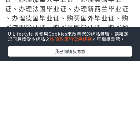
证、办理法国毕业证、办理新西兰毕业证
、办理德国毕业证、购买国外毕业证、购
买澳洲毕业证、购买美国毕业证、购买加
U Lifestyle 會使用Cookies來改善您的網站體驗，請確定
拿大毕业证、购买英国毕业证、 购买德国
您同意接受本網站之
私隱政策和使用條款
才可繼續瀏覽。
毕业证、购买法国毕业证、购买新西兰毕
我已閱讀及同意
业证、办理国外毕业证、办理澳洲毕业
证、办理美国毕业证、
办 理加拿大毕业证、办理英国毕业证、办
理德国毕业证、办理法国毕业证、办理新
西兰毕业证、购买国外毕业证、
购 买澳洲毕业证、购买美国毕业证、购买
加拿大毕业证、购买德国毕业证、购买英
国毕业证、购买法国毕业证、
购买 新西兰毕业证、制做国外毕业证、制
做美国毕业证、制做澳洲毕业证、制做加