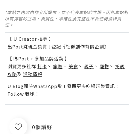
*本站之內容由作者所提供，並不代表本站的立場。因此本站對
所有博客的立場、真實性、準確性及完整性不負任何法律責
任。
【 U Creator 招募 】
出Post賺現金獎賞 l
登記《社群創作有價企劃》
【 睇Post + 參加品牌活動 】
瀏覽更多社群
打卡
丶
旅遊
丶
美食
丶
親子
丶
寵物
丶
扮靚
攻略
及
活動情報
U Blog開咗WhatsApp啦！發掘更多吃喝玩樂資訊！
Follow 我哋
！
0個讚好