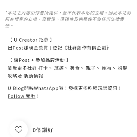
*本站之內容由作者所提供，並不代表本站的立場。因此本站對
所有博客的立場、真實性、準確性及完整性不負任何法律責
任。
【 U Creator 招募 】
出Post賺現金獎賞 l
登記《社群創作有價企劃》
【 睇Post + 參加品牌活動 】
瀏覽更多社群
打卡
丶
旅遊
丶
美食
丶
親子
丶
寵物
丶
扮靚
攻略
及
活動情報
U Blog開咗WhatsApp啦！發掘更多吃喝玩樂資訊！
Follow 我哋
！
0個讚好