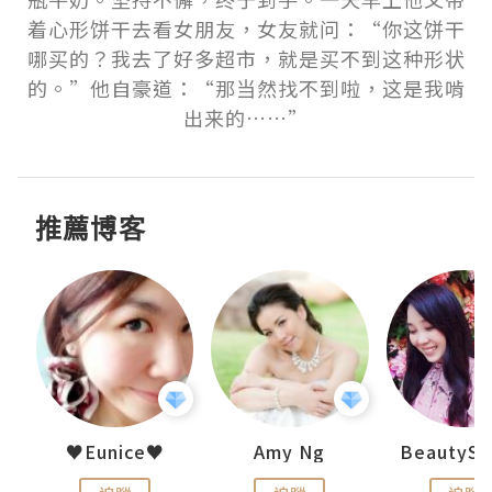
着心形饼干去看女朋友，女友就问：“你这饼干
哪买的？我去了好多超市，就是买不到这种形状
的。”他自豪道：“那当然找不到啦，这是我啃
出来的……”
推薦博客
h 夏沫
♥Eunice♥
Amy Ng