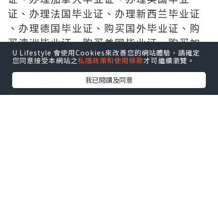
证、办理法国毕业证、办理新西兰毕业证
、办理德国毕业证、购买国外毕业证、购
买澳洲毕业证、购买美国毕业证、购买加
U Lifestyle 會使用Cookies來改善您的網站體驗，請確定
拿大毕业证、购买英国毕业证、 购买德国
您同意接受本網站之
私隱政策和使用條款
才可繼續瀏覽。
毕业证、购买法国毕业证、购买新西兰毕
我已閱讀及同意
业证、办理国外毕业证、办理澳洲毕业
证、办理美国毕业证、
办 理加拿大毕业证、办理英国毕业证、办
理德国毕业证、办理法国毕业证、办理新
西兰毕业证、购买国外毕业证、
购 买澳洲毕业证、购买美国毕业证、购买
加拿大毕业证、购买德国毕业证、购买英
国毕业证、购买法国毕业证、
购买 新西兰毕业证、制做国外毕业证、制
做美国毕业证、制做澳洲毕业证、制做加