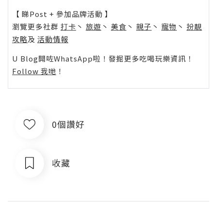
【 睇Post + 參加品牌活動 】
瀏覽更多社群
打卡
丶
旅遊
丶
美食
丶
親子
丶
寵物
丶
扮靚
攻略
及
活動情報
U Blog開咗WhatsApp啦！發掘更多吃喝玩樂資訊！
Follow 我哋
！
0個讚好
收藏