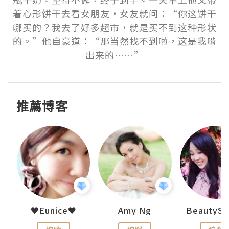
着心形饼干去看女朋友，女友就问：“你这饼干
哪买的？我去了好多超市，就是买不到这种形状
的。”他自豪道：“那当然找不到啦，这是我啃
出来的……”
推薦博客
h 夏沫
♥Eunice♥
Amy Ng