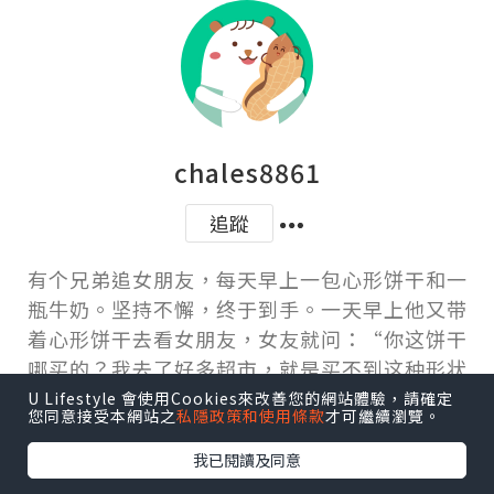
chales8861
追蹤
有个兄弟追女朋友，每天早上一包心形饼干和一
瓶牛奶。坚持不懈，终于到手。一天早上他又带
着心形饼干去看女朋友，女友就问：“你这饼干
哪买的？我去了好多超市，就是买不到这种形状
的。”他自豪道：“那当然找不到啦，这是我啃
U Lifestyle 會使用Cookies來改善您的網站體驗，請確定
您同意接受本網站之
私隱政策和使用條款
才可繼續瀏覽。
出来的……”
我已閱讀及同意