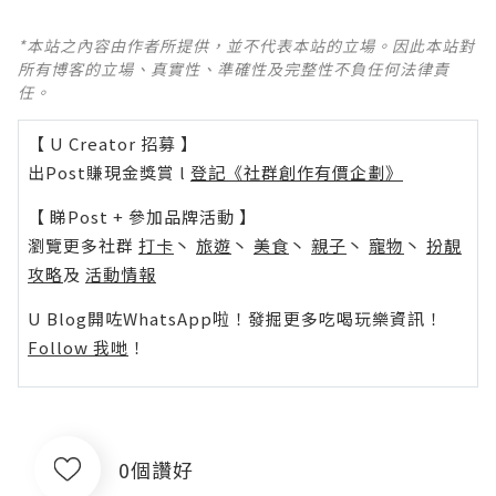
*本站之內容由作者所提供，並不代表本站的立場。因此本站對
所有博客的立場、真實性、準確性及完整性不負任何法律責
任。
【 U Creator 招募 】
出Post賺現金獎賞 l
登記《社群創作有價企劃》
【 睇Post + 參加品牌活動 】
瀏覽更多社群
打卡
丶
旅遊
丶
美食
丶
親子
丶
寵物
丶
扮靚
攻略
及
活動情報
U Blog開咗WhatsApp啦！發掘更多吃喝玩樂資訊！
Follow 我哋
！
0個讚好