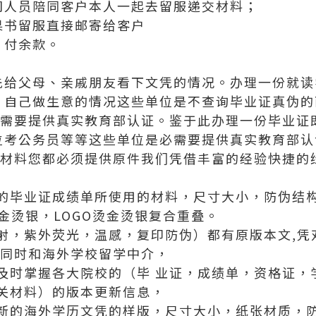
司人员陪同客户本人一起去留服递交材料；
果书留服直接邮寄给客户
，付余款。
先给父母、亲戚朋友看下文凭的情况。办理一份就读
、自己做生意的情况这些单位是不查询毕业证真伪的
不需要提供真实教育部认证。鉴于此办理一份毕业证
位考公务员等等这些单位是必需要提供真实教育部认
有材料您都必须提供原件我们凭借丰富的经验快捷的
的毕业证成绩单所使用的材料，尺寸大小，防伪结
烫金烫银，LOGO烫金烫银复合重叠。
射，紫外荧光，温感，复印防伪）都有原版本文,凭
，同时和海外学校留学中介，
及时掌握各大院校的（毕 业证，成绩单，资格证，
关材料）的版本更新信息，
新的海外学历文凭的样版，尺寸大小，纸张材质，