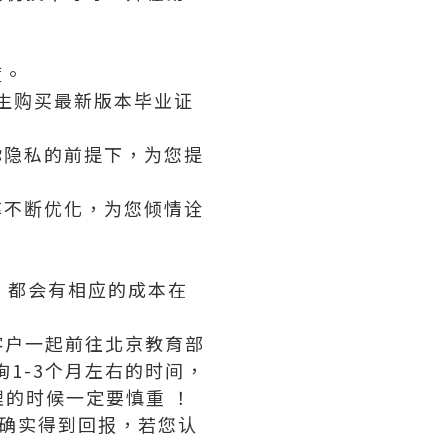
度。
业生购买最新版本毕业证
你隐私的前提下，为您提
率不断优化，为您倾情诠
版，都会有相应的成本在
客户一起前往北京教育部
1-3个月左右的时间，
的时候一定要慎重 ！
够确实得到回报，若您认