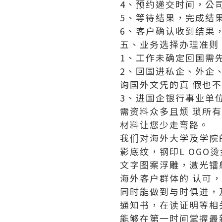
4、预约递交时间，公
5、等待结果，完成结
6、客户确认收到结果
五、业务选择办理准则
1、工作未确定回国需
2、回国进私企、外企
询国外文凭的真 假也
3、进国企银行事业单
需资料众多且烦 琐所
材料让您少走弯路。
我们对海外大学及学院
影底纹，钢印L OGO
文字图案浮雕，激光镭
海外客户群体的 认可
同时能做到与时俱进，
通知书，在读证明等相
能够在第一时间掌握最