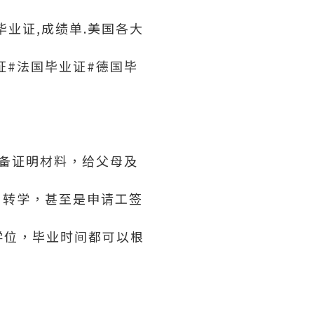
业证,成绩单.美国各大
证#法国毕业证#德国毕
必备证明材料，给父母及
、转学，甚至是申请工签
学位，毕业时间都可以根