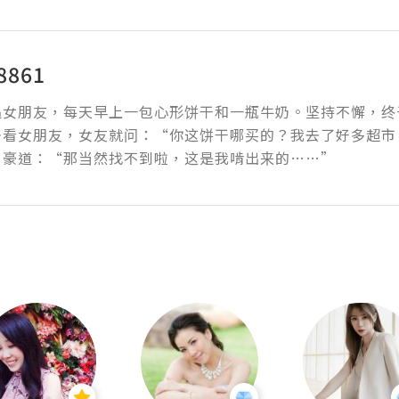
8861
追女朋友，每天早上一包心形饼干和一瓶牛奶。坚持不懈，终
去看女朋友，女友就问：“你这饼干哪买的？我去了好多超市
自豪道：“那当然找不到啦，这是我啃出来的……”