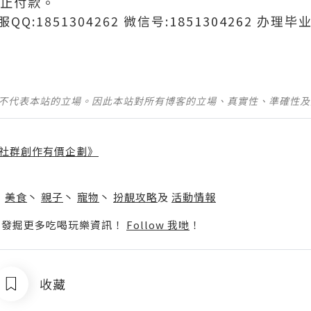
中止付款。
客服QQ:1851304262 微信号:1851304262 
並不代表本站的立場。因此本站對所有博客的立場、真實性、準確性
社群創作有價企劃》
】
丶
美食
丶
親子
丶
寵物
丶
扮靚攻略
及
活動情報
p啦！發掘更多吃喝玩樂資訊！
Follow 我哋
！
收藏