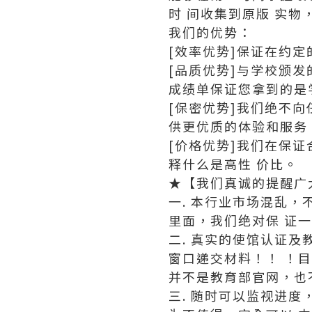
时 间收集到原版 实物
我们的优势：
[效率优势]保证在约
[品质优势]与学校颁
成绩单保证您拿到的是
[保密优势]我们绝不
供更优质的体验和服务
[价格优势]我们在保
释什么是高性 价比。
★【我们真诚的提醒广
一. 本行业市场混乱，
里面，我们绝对保 证
二. 真实的使馆认证
窗口递交材料！！ ！
并不是教育部官网，也
三. 随时可以监视进