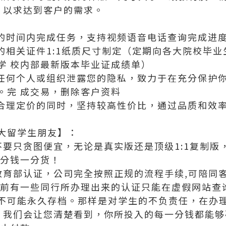
，以求达到客户的需求。
定的时间内完成任务，支持视频语音电话查询完成进
发的相关证件1:1纸质尺寸制定（定期向各大院校毕
学 校内部最新版本毕业证成绩单）
向任何个人或组织泄露您的隐私，致力于在充分保护
。完 成交易，删除客户资料
证合理定价的同时，坚持较高性价比，通过品质和效
大留学生朋友】：
不要只贪图便宜，无论是真实版还是顶级1:1复制
一分钱一分货！
及教育部认证，公司完全按照正规的流程手续,可陪同
目前有一些同行所办理出来的认证只能在虚假网站查询
不可能永久存档。那样是对学生的不负责任，在办理
度，我们会让您清楚看到，你所投入的每一分钱都能