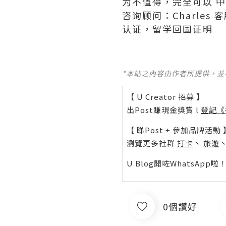
为不值得，完全可以 
咨询顾问：Charles 
认证，留学回国证明
*本站之內容由作者所提供，
【 U Creator 招募 】
出Post賺現金獎賞 l
登記《
【 睇Post + 參加品牌活動 
瀏覽更多社群
打卡
丶
旅遊
U Blog開咗WhatsAp
0個讚好