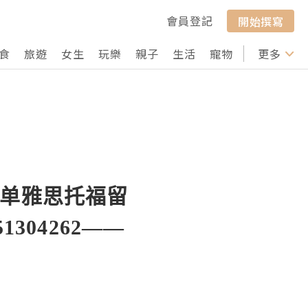
會員登記
開始撰寫
食
旅遊
女生
玩樂
親子
生活
寵物
行山
更多
打卡
绩单雅思托福留
304262——