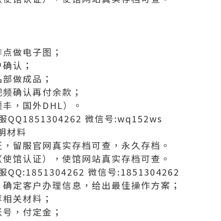
；
作点做电子图；
户确认；
品部做成品；
视频确认再付余款；
丰，国外DHL）。
QQ1851304262 微信号:wq152ws
明材料
证，留服官网真实存档可查，永久存档。
（使馆认证），使馆网站真实存档可查。
QQ:1851304262 微信号:1851304262
，确定客户办理信息，给出最佳操作方案；
等相关材料；
账号，付定金；