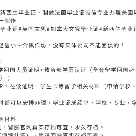
做新西兰毕业证、制做法国毕业证诚信专业办理美国毕
一制作
国毕业证#英国文凭#加拿大文凭毕业证#新西兰毕业
轻信小中介黑作坊，没有实体公司不能面谈的！
：
留学回国人员证明+教育部学历认证（全套留学回国
代）；
FER，在读证明，学生卡等留学相关材料（申请学校
时都可以安排办理，毕业证成绩单，学校，专业，
明材料
证，留服官网真实存档可查，永久存档。
（使馆认证），使馆网站真实存档可查。