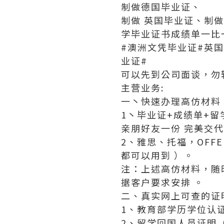
制做德国毕业证、
制做 英国毕业证、制
学毕业证书成绩单一比
#澳洲文凭毕业证#英
业证#
可以先到公司面谈，勿
主营业务:
一丶快速办理高仿材料
1丶毕业证+成绩单+
亲朋好友一份 完美交
2、雅思、托福，OF
都可以用到 ）。
注：上述高仿材料，随
据客户要求安排 。
二、真实网上可查的证
1、教育部学历学位认
2、留学回国人员证明