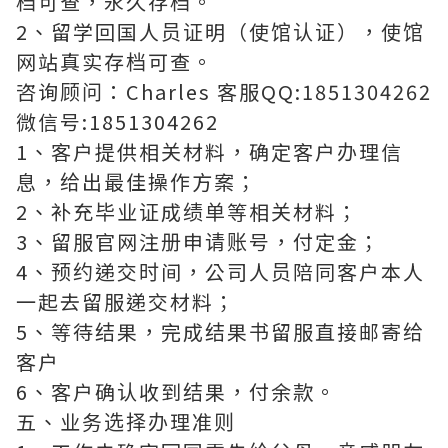
档可查，永久存档。
2、留学回国人员证明（使馆认证），使馆
网站真实存档可查。
咨询顾问：Charles 客服QQ:1851304262
微信号:1851304262
1、客户提供相关材料，确定客户办理信
息，给出最佳操作方案；
2、补充毕业证成绩单等相关材料；
3、留服官网注册申请账号，付定金；
4、预约递交时间，公司人员陪同客户本人
一起去留服递交材料；
5、等待结果，完成结果书留服直接邮寄给
客户
6、客户确认收到结果，付余款。
五、业务选择办理准则