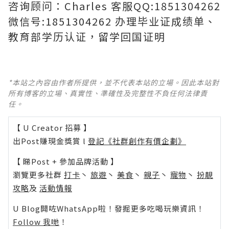
咨询顾问：Charles 客服QQ:1851304262
微信号:1851304262 办理毕业证成绩单、
教育部学历认证，留学回国证明
*本站之內容由作者所提供，並不代表本站的立場。因此本站對
所有博客的立場、真實性、準確性及完整性不負任何法律責
任。
【 U Creator 招募 】
出Post賺現金獎賞 l
登記《社群創作有價企劃》
【 睇Post + 參加品牌活動 】
瀏覽更多社群
打卡
丶
旅遊
丶
美食
丶
親子
丶
寵物
丶
扮靚
攻略
及
活動情報
U Blog開咗WhatsApp啦！發掘更多吃喝玩樂資訊！
Follow 我哋
！