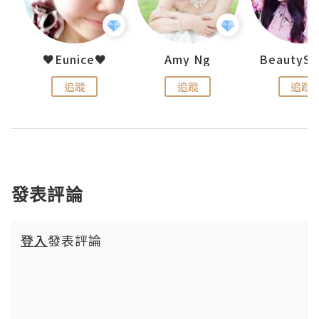
h 夏沫
♥Eunice♥
Amy Ng
追蹤
追蹤
追蹤
發表評論
登入
發表評論