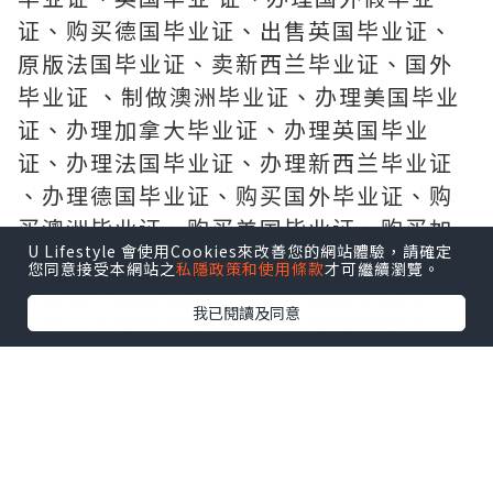
证、购买德国毕业证、出售英国毕业证、
原版法国毕业证、卖新西兰毕业证、国外
毕业证 、制做澳洲毕业证、办理美国毕业
证、办理加拿大毕业证、办理英国毕业
证、办理法国毕业证、办理新西兰毕业证
、办理德国毕业证、购买国外毕业证、购
买澳洲毕业证、购买美国毕业证、购买加
U Lifestyle 會使用Cookies來改善您的網站體驗，請確定
拿大毕业证、购买英国毕业证、 购买德国
您同意接受本網站之
私隱政策和使用條款
才可繼續瀏覽。
毕业证、购买法国毕业证、购买新西兰毕
我已閱讀及同意
业证、办理国外毕业证、办理澳洲毕业
证、办理美国毕业证、
办 理加拿大毕业证、办理英国毕业证、办
理德国毕业证、办理法国毕业证、办理新
西兰毕业证、购买国外毕业证、
购 买澳洲毕业证、购买美国毕业证、购买