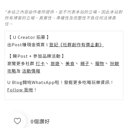
*本站之內容由作者所提供，並不代表本站的立場。因此本站對
所有博客的立場、真實性、準確性及完整性不負任何法律責
任。
【 U Creator 招募 】
出Post賺現金獎賞 l
登記《社群創作有價企劃》
【 睇Post + 參加品牌活動 】
瀏覽更多社群
打卡
丶
旅遊
丶
美食
丶
親子
丶
寵物
丶
扮靚
攻略
及
活動情報
U Blog開咗WhatsApp啦！發掘更多吃喝玩樂資訊！
Follow 我哋
！
0個讚好