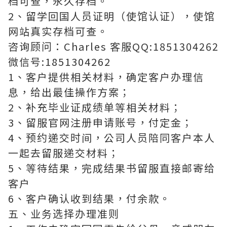
档可查，永久存档。
2、留学回国人员证明（使馆认证），使馆
网站真实存档可查。
咨询顾问：Charles 客服QQ:1851304262
微信号:1851304262
1、客户提供相关材料，确定客户办理信
息，给出最佳操作方案；
2、补充毕业证成绩单等相关材料；
3、留服官网注册申请账号，付定金；
4、预约递交时间，公司人员陪同客户本人
一起去留服递交材料；
5、等待结果，完成结果书留服直接邮寄给
客户
6、客户确认收到结果，付余款。
五、业务选择办理准则