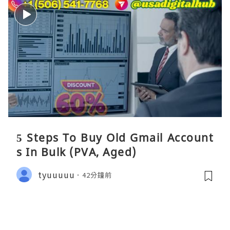
5 Steps To Buy Old Gmail Account
s In Bulk (PVA, Aged)
tyuuuuu
42分鐘前