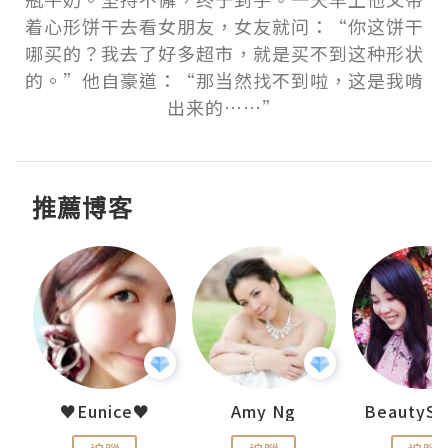
着心形饼干去看女朋友，女友就问：“你这饼干
哪买的？我去了好多超市，就是买不到这种形状
的。”他自豪道：“那当然找不到啦，这是我啃
出来的……”
推薦博客
h 夏沫
♥Eunice♥
Amy Ng