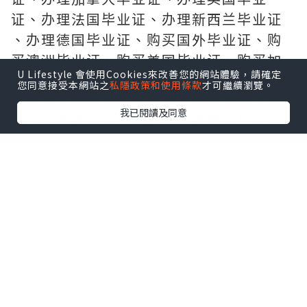
证、办理法国毕业证、办理新西兰毕业证
、办理德国毕业证、购买国外毕业证、购
买澳洲毕业证、购买美国毕业证、购买加
U Lifestyle 會使用Cookies來改善您的網站體驗，請確定
拿大毕业证、购买英国毕业证、 购买德国
您同意接受本網站之
私隱政策和使用條款
才可繼續瀏覽。
毕业证、购买法国毕业证、购买新西兰毕
我已閱讀及同意
业证、办理国外毕业证、办理澳洲毕业
证、办理美国毕业证、
办 理加拿大毕业证、办理英国毕业证、办
理德国毕业证、办理法国毕业证、办理新
西兰毕业证、购买国外毕业证、
购 买澳洲毕业证、购买美国毕业证、购买
加拿大毕业证、购买德国毕业证、购买英
国毕业证、购买法国毕业证、
购买 新西兰毕业证、制做国外毕业证、制
做美国毕业证、制做澳洲毕业证、制做加