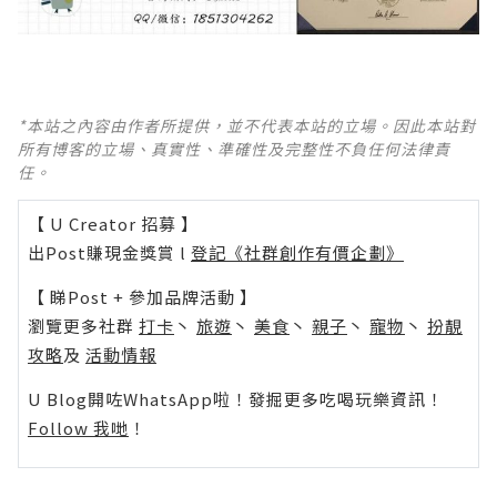
*本站之內容由作者所提供，並不代表本站的立場。因此本站對
所有博客的立場、真實性、準確性及完整性不負任何法律責
任。
【 U Creator 招募 】
出Post賺現金獎賞 l
登記《社群創作有價企劃》
【 睇Post + 參加品牌活動 】
瀏覽更多社群
打卡
丶
旅遊
丶
美食
丶
親子
丶
寵物
丶
扮靚
攻略
及
活動情報
U Blog開咗WhatsApp啦！發掘更多吃喝玩樂資訊！
Follow 我哋
！