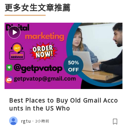
更多女生文章推薦
Best Places to Buy Old Gmail Acco
unts in the US Who
rgtu
2小時前