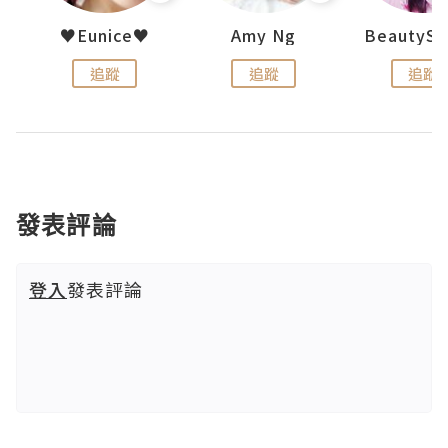
h 夏沫
♥Eunice♥
Amy Ng
追蹤
追蹤
追蹤
發表評論
登入
發表評論