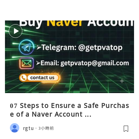
07 Steps to Ensure a Safe Purchas
e of a Naver Account ...
rgtu
3小時前