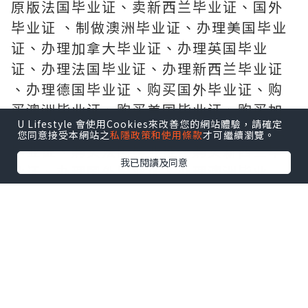
原版法国毕业证、卖新西兰毕业证、国外
毕业证 、制做澳洲毕业证、办理美国毕业
证、办理加拿大毕业证、办理英国毕业
证、办理法国毕业证、办理新西兰毕业证
、办理德国毕业证、购买国外毕业证、购
买澳洲毕业证、购买美国毕业证、购买加
U Lifestyle 會使用Cookies來改善您的網站體驗，請確定
拿大毕业证、购买英国毕业证、 购买德国
您同意接受本網站之
私隱政策和使用條款
才可繼續瀏覽。
毕业证、购买法国毕业证、购买新西兰毕
我已閱讀及同意
业证、办理国外毕业证、办理澳洲毕业
证、办理美国毕业证、
办 理加拿大毕业证、办理英国毕业证、办
理德国毕业证、办理法国毕业证、办理新
西兰毕业证、购买国外毕业证、
购 买澳洲毕业证、购买美国毕业证、购买
加拿大毕业证、购买德国毕业证、购买英