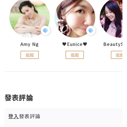
h 夏沫
Amy Ng
♥Eunice♥
追蹤
追蹤
追蹤
發表評論
登入
發表評論