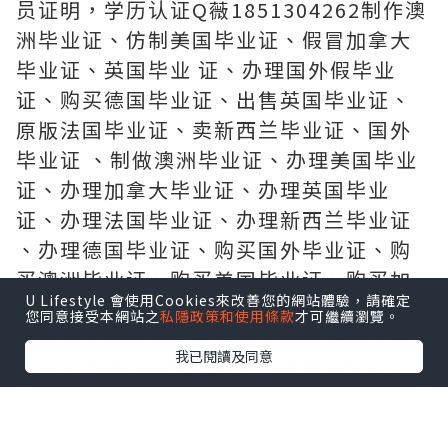
员证明，学历认证Q薇1851304262制作澳
洲毕业证、仿制美国毕业证、假冒加拿大
毕业证、英国毕业 证、办理国外假毕业
证、购买德国毕业证、出售英国毕业证、
原版法国毕业证、卖新西兰毕业证、国外
毕业证 、制做澳洲毕业证、办理美国毕业
证、办理加拿大毕业证、办理英国毕业
证、办理法国毕业证、办理新西兰毕业证
、办理德国毕业证、购买国外毕业证、购
买澳洲毕业证、购买美国毕业证、购买加
U Lifestyle 會使用Cookies來改善您的網站體驗，請確定
拿大毕业证、购买英国毕业证、 购买德国
您同意接受本網站之
私隱政策和使用條款
才可繼續瀏覽。
毕业证、购买法国毕业证、购买新西兰毕
我已閱讀及同意
业证、办理国外毕业证、办理澳洲毕业
证、办理美国毕业证、
办 理加拿大毕业证、办理英国毕业证、办