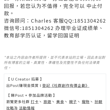
回报，若您认为不值得，完全可以 中止付
款。
咨询顾问：Charles 客服QQ:1851304262
微信号:1851304262 办理毕业证成绩单、
教育部学历认证，留学回国证明
*本站之內容由作者所提供，並不代表本站的立場。因此本站對
所有博客的立場、真實性、準確性及完整性不負任何法律責
任。
【 U Creator 招募 】
出Post賺現金獎賞 l
登記《社群創作有價企劃》
【 睇Post + 參加品牌活動 】
瀏覽更多社群
打卡
丶
旅遊
丶
美食
丶
親子
丶
寵物
丶
扮靚
攻略
及
活動情報