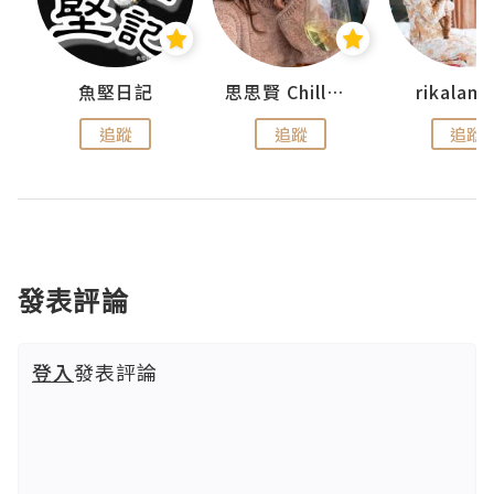
urnal
魚堅日記
思思賢 ChillMyBabe
rikala
追蹤
追蹤
追蹤
發表評論
登入
發表評論