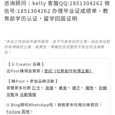
咨询顾问：kelly 客服QQ:1851304262 微
信号:1851304262 办理毕业证成绩单、教
育部学历认证，留学回国证明
*本站之內容由作者所提供，並不代表本站的立場。因此本站對
所有博客的立場、真實性、準確性及完整性不負任何法律責
任。
【 U Creator 招募 】
出Post賺現金獎賞 l
登記《社群創作有價企劃》
【 睇Post + 參加品牌活動 】
瀏覽更多社群
打卡
丶
旅遊
丶
美食
丶
親子
丶
寵物
丶
扮靚
攻略
及
活動情報
U Blog開咗WhatsApp啦！發掘更多吃喝玩樂資訊！
Follow 我哋
！