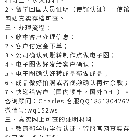
2、留学回国人员证明（使馆认证），使馆
网站真实存档可查。
三、办理流程：
1、收集客户办理信息；
2、客户付定金下单；
3、公司确认到账转制作点做电子图；
4、电子图做好发给客户确认；
5、电子图确认好转成品部做成品；
6、成品做好拍照或者视频确认再付余款；
7、快递给客户（国内顺丰，国外DHL）。
咨询顾问：Charles 客服QQ1851304262
微信号:wq152ws
三、真实网上可查的证明材料
1、教育部学历学位认证，留服官网真实存