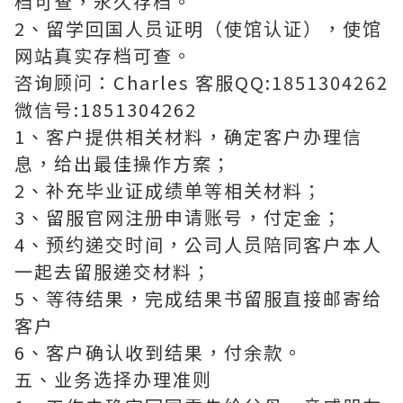
档可查，永久存档。
2、留学回国人员证明（使馆认证），使馆
网站真实存档可查。
咨询顾问：Charles 客服QQ:1851304262
微信号:1851304262
1、客户提供相关材料，确定客户办理信
息，给出最佳操作方案；
2、补充毕业证成绩单等相关材料；
3、留服官网注册申请账号，付定金；
4、预约递交时间，公司人员陪同客户本人
一起去留服递交材料；
5、等待结果，完成结果书留服直接邮寄给
客户
6、客户确认收到结果，付余款。
五、业务选择办理准则