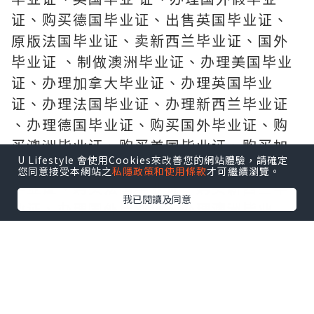
证、购买德国毕业证、出售英国毕业证、
原版法国毕业证、卖新西兰毕业证、国外
毕业证 、制做澳洲毕业证、办理美国毕业
证、办理加拿大毕业证、办理英国毕业
证、办理法国毕业证、办理新西兰毕业证
、办理德国毕业证、购买国外毕业证、购
买澳洲毕业证、购买美国毕业证、购买加
U Lifestyle 會使用Cookies來改善您的網站體驗，請確定
拿大毕业证、购买英国毕业证、 购买德国
您同意接受本網站之
私隱政策和使用條款
才可繼續瀏覽。
毕业证、购买法国毕业证、购买新西兰毕
我已閱讀及同意
业证、办理国外毕业证、办理澳洲毕业
证、办理美国毕业证、
办 理加拿大毕业证、办理英国毕业证、办
理德国毕业证、办理法国毕业证、办理新
西兰毕业证、购买国外毕业证、
购 买澳洲毕业证、购买美国毕业证、购买