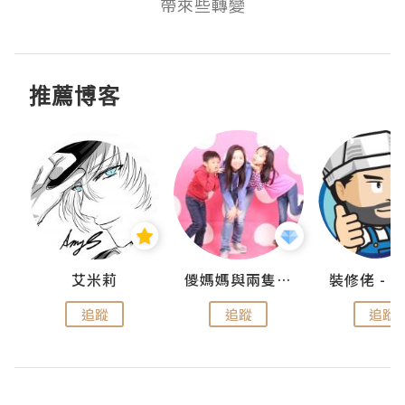
帶來些轉變
推薦博客
點滴
艾米莉
儍媽媽與兩隻小魔怪之家
追蹤
追蹤
追蹤