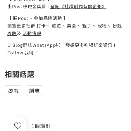
出Post賺現金獎賞 l
登記《社群創作有價企劃》
【 睇Post + 參加品牌活動 】
瀏覽更多社群
打卡
丶
旅遊
丶
美食
丶
親子
丶
寵物
丶
扮靚
攻略
及
活動情報
U Blog開咗WhatsApp啦！發掘更多吃喝玩樂資訊！
Follow 我哋
！
相關話題
遊戲
創業
1個讚好