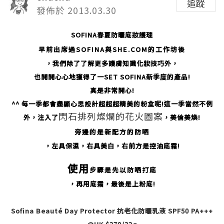
追蹤
發佈於 2013.03.30
SOFINA春夏防曬底妝護理
早前
出席
過
SOFINA
與SHE.COM的工作坊後
，
我們
除了
了解更多護膚知識
化妝
技巧
外
，
也開開心心地獲得了一SET SO
FINA新季度的產品!
真是非常開心!
^^
每一季都會盡顯心
思設計超超超
精美的
粉盒
呢
!這一
季
當然不例
閃石排列燦爛的花火圖案
外
，注入了
，美倫美煥!
旁邊的是新配方的防哂
，
左具保濕
，右具美白
，
右前方是
控油底霜
!
使用
步驟是先以防哂打底
，再用底霜
，最後是上
粉
底!
Sofina Beauté Day Protector 抗老化防曬乳液 SPF50 PA+++