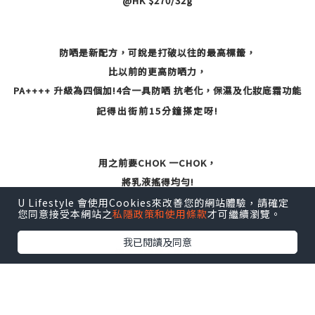
@HK $270/32g
防哂是新
配方
，可說是打
破以
往的最高標籤
，
比
以前的更高
防哂力
，
PA++++
升級為四個加!4合一具防哂 抗老化
，保濕及化妝底霜功能
記得出街前15分鐘搽定呀!
用之前要C
HOK 一CHOK
，
將
乳
液
搖得均勻!
CHACHA
將
保濕的防哂
搽上
右邊臉
U Lifestyle 會使用Cookies來改善您的網站體驗，請確定
您同意接受本網站之
私隱政策和使用條款
才可繼續瀏覽。
我已閱讀及同意
極之快吸收
，清爽!!
完
全不立!