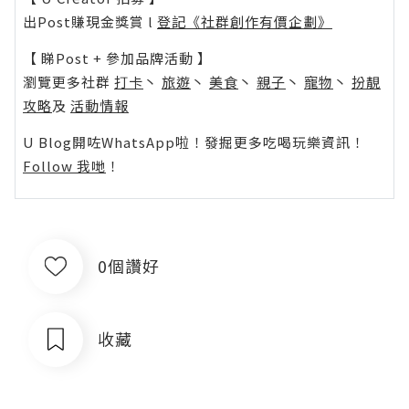
出Post賺現金獎賞 l
登記《社群創作有價企劃》
【 睇Post + 參加品牌活動 】
瀏覽更多社群
打卡
丶
旅遊
丶
美食
丶
親子
丶
寵物
丶
扮靚
攻略
及
活動情報
U Blog開咗WhatsApp啦！發掘更多吃喝玩樂資訊！
Follow 我哋
！
0個讚好
收藏