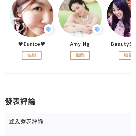
h 夏沫
♥Eunice♥
Amy Ng
追蹤
追蹤
追蹤
發表評論
登入
發表評論