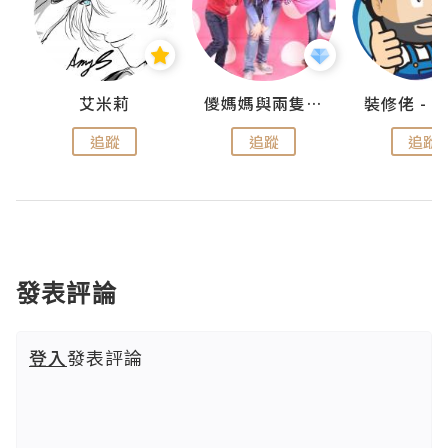
點滴
艾米莉
儍媽媽與兩隻小魔怪之家
追蹤
追蹤
追蹤
發表評論
登入
發表評論