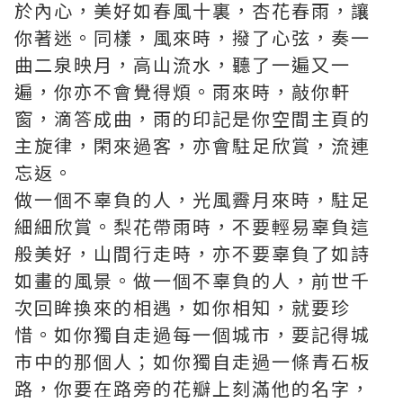
於內心，美好如春風十裏，杏花春雨，讓
你著迷。同樣，風來時，撥了心弦，奏一
曲二泉映月，高山流水，聽了一遍又一
遍，你亦不會覺得煩。雨來時，敲你軒
窗，滴答成曲，雨的印記是你空間主頁的
主旋律，閑來過客，亦會駐足欣賞，流連
忘返。
做一個不辜負的人，光風霽月來時，駐足
細細欣賞。梨花帶雨時，不要輕易辜負這
般美好，山間行走時，亦不要辜負了如詩
如畫的風景。做一個不辜負的人，前世千
次回眸換來的相遇，如你相知，就要珍
惜。如你獨自走過每一個城市，要記得城
市中的那個人；如你獨自走過一條青石板
路，你要在路旁的花瓣上刻滿他的名字，