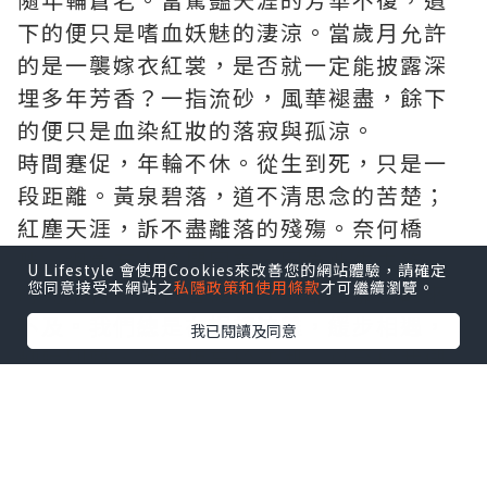
下的便只是嗜血妖魅的淒涼。當歲月允許
的是一襲嫁衣紅裳，是否就一定能披露深
埋多年芳香？一指流砂，風華褪盡，餘下
的便只是血染紅妝的落寂與孤涼。
時間蹇促，年輪不休。從生到死，只是一
段距離。黃泉碧落，道不清思念的苦楚；
紅塵天涯，訴不盡離落的殘殤。奈何橋
畔，總會有人倚欄回首，因為此生未夠。
U Lifestyle 會使用Cookies來改善您的網站體驗，請確定
您同意接受本網站之
私隱政策和使用條款
才可繼續瀏覽。
時光來得總是很倉促，一切都是那麼的來
不及。我們總是在輾轉流離，緩步相遇，
我已閱讀及同意
轉瞬別離，然後相忘於江湖。以至於我們
都無法知道，到底是誰在誰的故事裡反復
沉淪。取一紙墨染，書下這經年的記憶。
我把歲月紊亂，打翻前世的琉璃燈盞，想