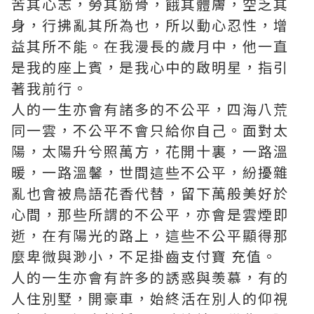
苦其心志，勞其筋骨，餓其體膚，空乏其
身，行拂亂其所為也，所以動心忍性，增
益其所不能。在我漫長的歲月中，他一直
是我的座上賓，是我心中的啟明星，指引
著我前行。
人的一生亦會有諸多的不公平，四海八荒
同一雲，不公平不會只給你自己。面對太
陽，太陽升兮照萬方，花開十裏，一路溫
暖，一路溫馨，世間這些不公平，紛擾雜
亂也會被鳥語花香代替，留下萬般美好於
心間，那些所謂的不公平，亦會是雲煙即
逝，在有陽光的路上，這些不公平顯得那
麼卑微與渺小，不足掛齒
支付寶 充值
。
人的一生亦會有許多的誘惑與羡慕，有的
人住別墅，開豪車，始終活在別人的仰視