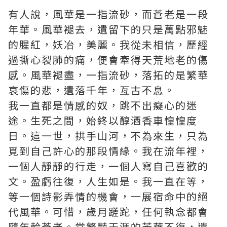
有人說，風華是一指流砂，而蒼老是一段
年華。風華褪去，遺留下的只是萬點邪魅
的腥紅，妖冶，美麗。我從未相信，歷經
過撕心裂肺的痛，便會牽得天荒地老的傷
感。風華褪盡，一指流砂，落拓的是繁華
哀傷的悲，遺落千年，亙古不息。
我一直都是情感的奴，跳不出癡心的迷
途。生死之間，始終以醇酒香車惶惶度
日。這一世，拱手山河，不為來生，只為
覓到自己許心的那段情緣。我在流年裡，
一個人靜靜的行走，一個人寫自己喜歡的
文。盈虧往復，人生如是。我一直在等，
等一個詩影弄情的機會，一展宿命中的絕
代風華。可惜，歲月蹉跎，任何執念都會
隨年輪蒼老。當驚豔天涯的芳華不復，遺