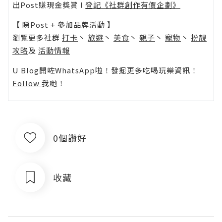
出Post賺現金獎賞 l
登記《社群創作有價企劃》
【 睇Post + 參加品牌活動 】
瀏覽更多社群
打卡
丶
旅遊
丶
美食
丶
親子
丶
寵物
丶
扮靚
攻略
及
活動情報
U Blog開咗WhatsApp啦！發掘更多吃喝玩樂資訊！
Follow 我哋
！
0個讚好
收藏