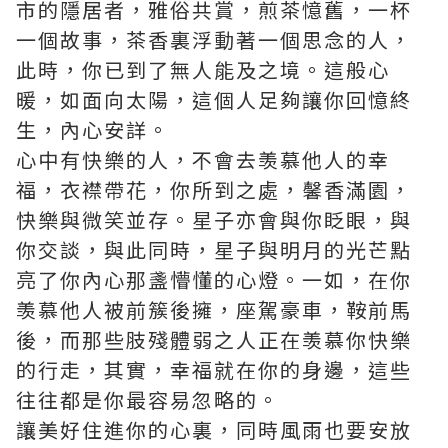
市的隱居者，雅俗共賞，煎茶憶舊，一杯
一個故事，茶香裏浮動著一個思念的人，
此時，你已到了無人能及之境。這般心
暖，如面向太陽，這個人足夠讓你回憶終
生，內心安詳。
心中有快樂的人，不會去羡慕他人的幸
福，衣襟帶花，你所到之處，馨香滿園，
快樂與微笑並存。星子亦會與你眨眼，與
你交談，與此同時，星子與明月的光芒點
亮了你內心那盞懵懂的心燈。一如，在你
羡慕他人被前簇後擁，座駕豪車，鞍前馬
後，而那些肢殘體弱之人正在羡慕你快樂
的行走，其實，幸福就在你的身邊，這些
往往都是你最容易忽略的。
讓美好住進你的心裏，同時風雨也要安放