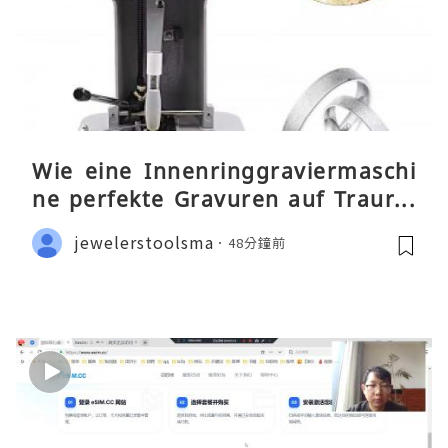
Wie eine Innenringgraviermaschi
ne perfekte Gravuren auf Traurin
gen ermöglicht
jewelerstoolsma
48分鐘前