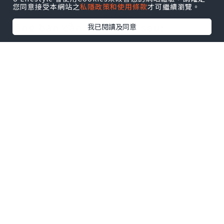
您同意接受本網站之
私隱政策和使用條款
才可繼續瀏覽。
tiêu chuẩn về thùng carton đóng
hàng bạn cần lưu ý như sau:
我已閱讀及同意
Tiêu chuẩn của thùng carton
đóng hàng đi Mỹ dạng xách
tay
Trọng lượng tối đa của hành lý xách
tay là 7kg nên bạn cần chú ý không
đóng gói hàng hóa vượt quá cân nặng
này để tránh bị phạt và không được
mang lên máy bay.
Các loại túi, hộp hay thùng mang
theo dạng xách tay lên máy bay có
kích thước tiêu chuẩn là 56 x 36 x