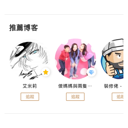
推薦博客
點滴
艾米莉
儍媽媽與兩隻小魔怪之家
追蹤
追蹤
追蹤