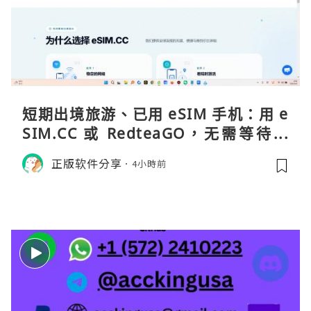
短期出境旅游、已用 eSIM 手机：用 e
SIM.CC 或 RedteaGO，无需等待收
货。需要“当地号码 + 通话短信”（如
正版软件分享
4小時前
打车、外卖、客户联络）：优先 Redt
eaGO（明确提供通话短信套餐）。长