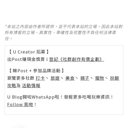
*本站之內容由作者所提供，並不代表本站的立場。因此本站對
所有博客的立場、真實性、準確性及完整性不負任何法律責
任。
【 U Creator 招募 】
出Post賺現金獎賞 l
登記《社群創作有價企劃》
【 睇Post + 參加品牌活動 】
瀏覽更多社群
打卡
丶
旅遊
丶
美食
丶
親子
丶
寵物
丶
扮靚
攻略
及
活動情報
U Blog開咗WhatsApp啦！發掘更多吃喝玩樂資訊！
Follow 我哋
！