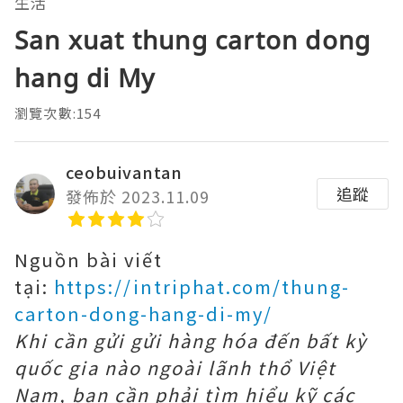
生活
San xuat thung carton dong
hang di My
瀏覽次數:154
ceobuivantan
追蹤
發佈於 2023.11.09
Nguồn bài viết
tại:
https://intriphat.com/thung-
carton-dong-hang-di-my/
Khi cần gửi gửi hàng hóa đến bất kỳ
quốc gia nào ngoài lãnh thổ Việt
Nam, bạn cần phải tìm hiểu kỹ các