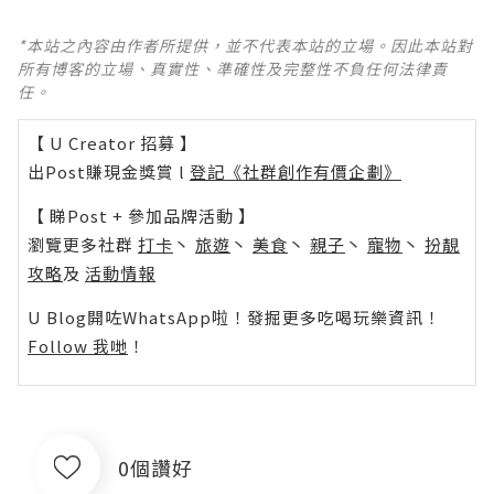
*本站之內容由作者所提供，並不代表本站的立場。因此本站對
所有博客的立場、真實性、準確性及完整性不負任何法律責
任。
【 U Creator 招募 】
出Post賺現金獎賞 l
登記《社群創作有價企劃》
【 睇Post + 參加品牌活動 】
瀏覽更多社群
打卡
丶
旅遊
丶
美食
丶
親子
丶
寵物
丶
扮靚
攻略
及
活動情報
U Blog開咗WhatsApp啦！發掘更多吃喝玩樂資訊！
Follow 我哋
！
0個讚好