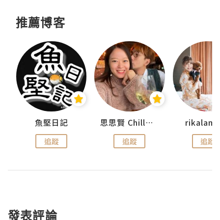
推薦博客
urnal
魚堅日記
思思賢 ChillMyBabe
rikala
追蹤
追蹤
追蹤
發表評論