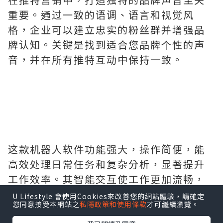
重要。通过一致的语调、语言和视觉风
格，企业可以建立忠实的粉丝群并增强品
牌认知。关键是找到适合您品牌个性的声
音，并在所有推特互动中保持一致。
这款机器人软件功能强大，操作简便，能
高效处理日常任务和复杂分析，显著提升
工作效率。其智能交互使工作更加流畅，
是我信赖的办公伙伴。非常满意.需要的拿
U Lifestyle 會使用Cookies來改善您的網站體驗，請確定
您同意接受本網站之
私隱政策和使用條款
才可繼續瀏覽。
去吧,官网
http://www.vst.tw