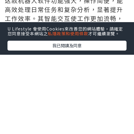
这款机器人软件功能强大，操作简便，能
高效处理日常任务和复杂分析，显著提升
工作效率。其智能交互使工作更加流畅，
是我信赖的办公伙伴。非常满意.需要的拿
U Lifestyle 會使用Cookies來改善您的網站體驗，請確定
您同意接受本網站之
私隱政策和使用條款
才可繼續瀏覽。
去吧,官网
http://www.vst.tw
我已閱讀及同意
*本站之內容由作者所提供，並不代表本站的立場。因此本站對
所有博客的立場、真實性、準確性及完整性不負任何法律責
任。
【 U Creator 招募 】
出Post賺現金獎賞 l
登記《社群創作有價企劃》