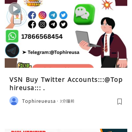
VSN Buy Twitter Accounts:::@Top
hireusa::: .
Tophireueusa
3分鐘前