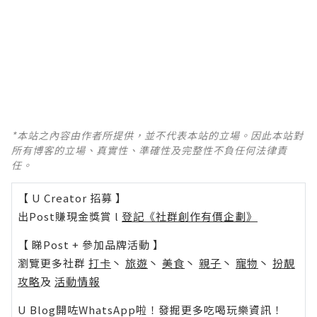
*本站之內容由作者所提供，並不代表本站的立場。因此本站對
所有博客的立場、真實性、準確性及完整性不負任何法律責
任。
【 U Creator 招募 】
出Post賺現金獎賞 l
登記《社群創作有價企劃》
【 睇Post + 參加品牌活動 】
瀏覽更多社群
打卡
丶
旅遊
丶
美食
丶
親子
丶
寵物
丶
扮靚
攻略
及
活動情報
U Blog開咗WhatsApp啦！發掘更多吃喝玩樂資訊！