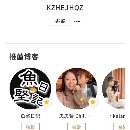
KZHEJHQZ
追蹤
推薦博客
urnal
魚堅日記
思思賢 ChillMyBabe
rikala
追蹤
追蹤
追蹤