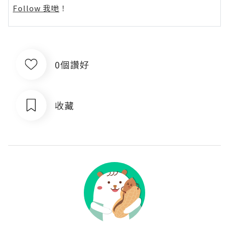
Follow 我哋
！
0個讚好
收藏