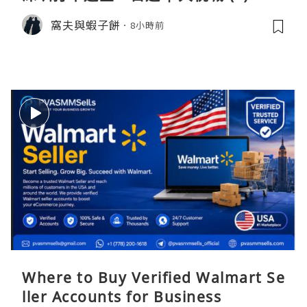
窩夫與蝦子餅
8小時前
Where to Buy Verified Walmart Se
ller Accounts for Business