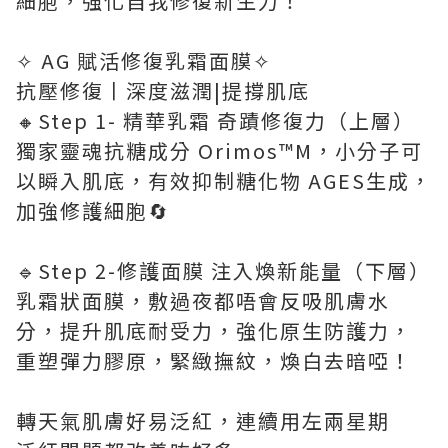
細胞，強化自我修復新生力！
✧ AG 賦活修復乳霜面膜✧
抗壓修復丨深度滋潤|提撐肌底
🔸Step 1- 精華乳霜 奇蹟修復力（上層）
獨家靈魂抗糖成分 Orimos™M，小分子可
以瞬入肌底，有效抑制糖化物 AGES生成，
加強修護細胞🔄
🔹Step 2-修護面膜 注入煥新能量（下層）
乳霜狀面膜，敷過夜都唔會反吸肌膚水
分，提升肌底耐受力，強化原生防護力，
重塑彈力膠原，緊緻撫紋，煥白去暗啞！
轉天氣肌膚好易泛紅，連續用左兩星期