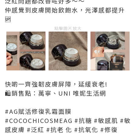
泛紅問題都改善咗好多～～
仲感覺到皮膚開始飲飽水，光澤感都提升
🆙
點擊圖片放大
快啲一齊強韌皮膚屏障，延緩衰老!
🛍️銷售點：萬寧、UNI 唯妮生活網
#AG賦活修復乳霜面膜
#COCOCHICOSMEAG #抗糖 #敏感肌 #敏
感皮膚 #泛紅 #抗老 化 #抗氧化 #修復