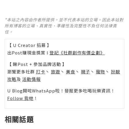
*本站之內容由作者所提供，並不代表本站的立場。因此本站對
所有博客的立場、真實性、準確性及完整性不負任何法律責
任。
【 U Creator 招募 】
出Post賺現金獎賞 l
登記《社群創作有價企劃》
【 睇Post + 參加品牌活動 】
瀏覽更多社群
打卡
丶
旅遊
丶
美食
丶
親子
丶
寵物
丶
扮靚
攻略
及
活動情報
U Blog開咗WhatsApp啦！發掘更多吃喝玩樂資訊！
Follow 我哋
！
相關話題