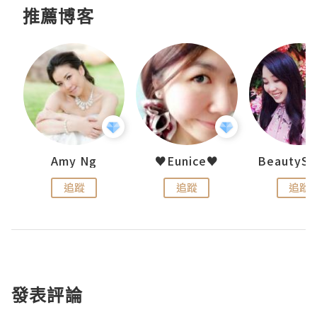
推薦博客
h 夏沫
Amy Ng
♥Eunice♥
追蹤
追蹤
追蹤
發表評論