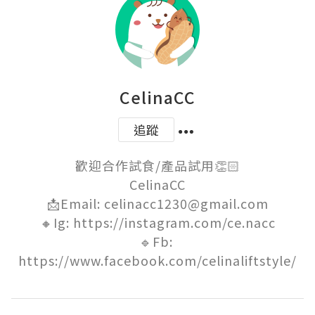
CelinaCC
追蹤
歡迎合作試食/產品試用👏🏻

CelinaCC

📩Email: celinacc1230@gmail.com

🔸Ig: https://instagram.com/ce.nacc

🔹Fb: 
https://www.facebook.com/celinaliftstyle/