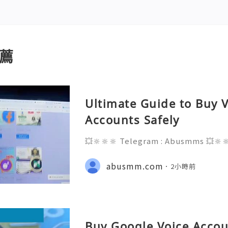
薦
Ultimate Guide to Buy V
Accounts Safely
💥🔆🔆🔆 Telegram : Abusmms 💥🔆
3-8937 💥🔆🔆🔆 Email : abusmmte
ebook Page : Abusmm 💥🔆🔆🔆 Signa
abusmm.com
2小時前
Buy Google Voice Accou