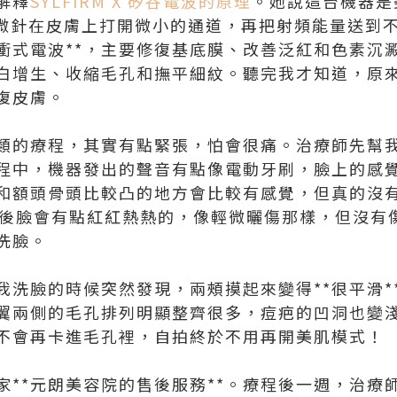
解釋
SYLFIRM X 矽谷電波的原理
。她說這台機器是
金微針在皮膚上打開微小的通道，再把射頻能量送到
衝式電波**，主要修復基底膜、改善泛紅和色素沉
蛋白增生、收縮毛孔和撫平細紋。聽完我才知道，原
復皮膚。
類的療程，其實有點緊張，怕會很痛。治療師先幫
程中，機器發出的聲音有點像電動牙刷，臉上的感
和額頭骨頭比較凸的地方會比較有感覺，但真的沒
束後臉會有點紅紅熱熱的，像輕微曬傷那樣，但沒有
洗臉。
我洗臉的時候突然發現，兩頰摸起來變得**很平滑*
翼兩側的毛孔排列明顯整齊很多，痘疤的凹洞也變
不會再卡進毛孔裡，自拍終於不用再開美肌模式！
家**元朗美容院的售後服務**。療程後一週，治療