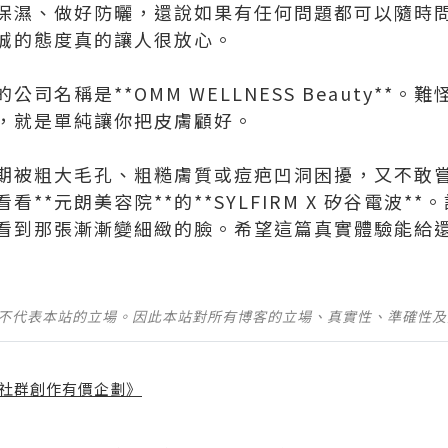
保濕、做好防曬，還說如果有任何問題都可以隨時問
真誠的態度真的讓人很放心。
司名稱是**OMM WELLNESS Beauty**
，就是單純讓你把皮膚顧好。
期被粗大毛孔、粗糙膚質或痘疤凹洞困擾，又不敢
**元朗美容院**的**SYLFIRM X 矽谷電波*
看到那張漸漸變細緻的臉。希望這篇真實體驗能給
並不代表本站的立場。因此本站對所有博客的立場、真實性、準確性
社群創作有價企劃》
】