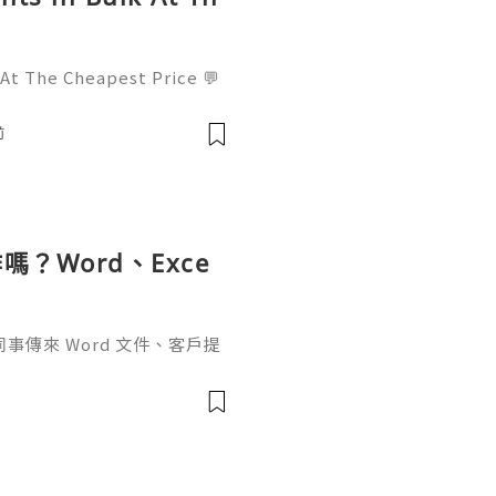
 At The Cheapest Price 💬
! 📧 Email: usamarketit@
-8300 🚀 Telegram: @usa
前
✅
？Word、Exce
傳來 Word 文件、客戶提
rPoint，最後又要把資料整理成
式，處理起來比較零散。因此不