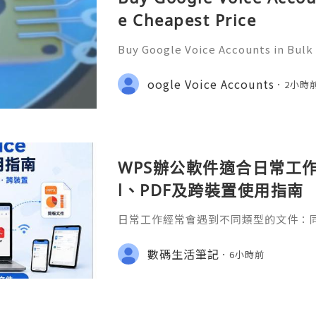
e Cheapest Price
Buy Google Voice Accounts in Bulk
Need Assistance? We’re Here 24/7
gmail.com 💎 WhatsApp: +1(772)563
oogle Voice Accounts
2小時
marketit 🎮 discord: usamarketit 
WPS辦公軟件適合日常工作嗎
l、PDF及跨裝置使用指南
日常工作經常會遇到不同類型的文件：同事
供 Excel 表格、開會前要修改 Powe
PDF。 如果每種文件都要使用不同程
數碼生活筆記
6小時前
少人會接觸 WPS Offic