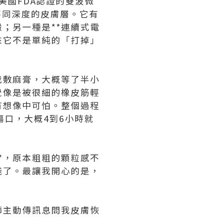
美國FDA認證的雙波微
不同深度的皮膚層。它有
澱；另一種是**連續式電
來它不是單純的「打掉」
我敷麻膏，大概等了半小
覺像是被很細的橡皮筋輕
有想像中可怕。整個過程
傷口，大概4到6小時就
*，原本粗粗的顆粒感不
淺了。最讓我開心的是，
師主動傳訊息問我皮膚恢