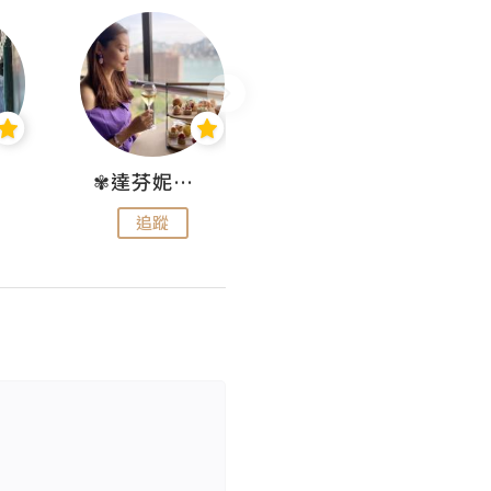
✾達芬妮•愛孩子•愛生活✾
wendysugar享受生活gogogo
追蹤
追蹤