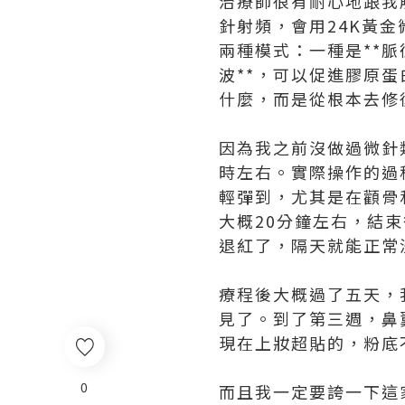
治療師很有耐心地跟我
針射頻，會用24K黃
兩種模式：一種是**脈
波**，可以促進膠原
什麼，而是從根本去修
因為我之前沒做過微針
時左右。實際操作的過
輕彈到，尤其是在顴骨
大概20分鐘左右，結
退紅了，隔天就能正常
療程後大概過了五天，
見了。到了第三週，鼻
現在上妝超貼的，粉底
0
而且我一定要誇一下這