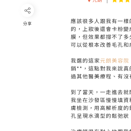
應該很多人跟我有一樣
分享
的，上妝後還會卡粉變
膜，但效果都撐不了多
可以從根本改善毛孔和
我選的這家
元朗美容院
銷**，這點對我來說
過其他醫美療程、有沒
到了當天，一走進去就
我坐在沙發區慢慢填資
膚檢測，用高解析度的
孔呈現水滴型的鬆弛狀