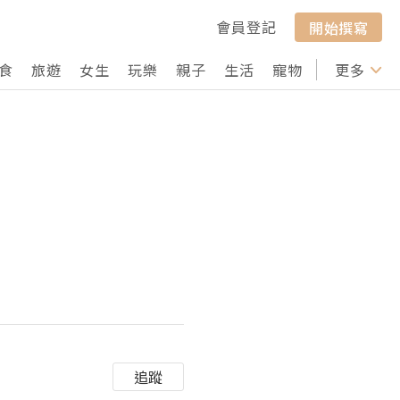
會員登記
開始撰寫
食
旅遊
女生
玩樂
親子
生活
寵物
行山
更多
打卡
追蹤