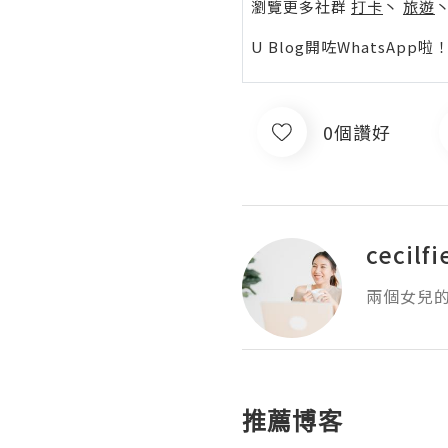
瀏覽更多社群
打卡
丶
旅遊
U Blog開咗WhatsAp
0個讚好
cecilfi
兩個女兒
推薦博客