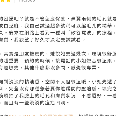
的困擾吧？就是不管怎麼保養，鼻翼兩側的毛孔就
成白芝麻。我自己試過超多號稱可以縮毛孔的精華
久。後來在網路上看到一種叫「矽谷電波」的療程
膚質，我觀望了好久才決定去試試看。
，其實是朋友推薦的。她說她去過幾次，環境很舒服
真的超重要。預約的時候，接電話的小姐聲音很溫柔
有過敏史，其他什麼都沒多問，感覺很專業。
聞到淡淡的精油香，空間不大但很溫暖。小姐先遞
料，完全沒有那種急著要你進房間的壓迫感。填完
鏡頭拍了我臉上的毛孔和膚質狀況。不看還好，一看
，而且有一些淺淺的痘疤凹洞。