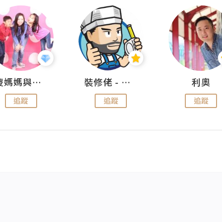
儍媽媽與兩隻小魔怪之家
裝修佬 - 香港一站式網上裝修平台
利奧
追蹤
追蹤
追蹤