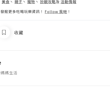
丶
美食
丶
親子
丶
寵物
丶
扮靚攻略
及
活動情報
p啦！發掘更多吃喝玩樂資訊！
Follow 我哋
！
收藏
e
的媽媽生活