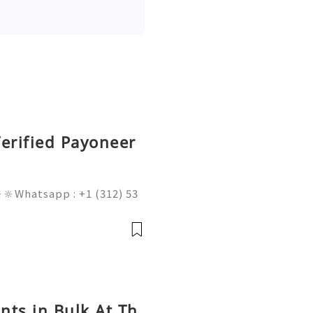
erified Payoneer
🔆Whatsapp : +1 (312) 53
am@gmail.com 💥🔆🔆🔆Fac
l : +1 (682) 474-9468
nts in Bulk At Th