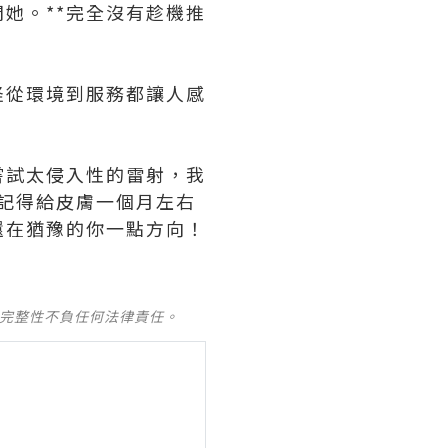
她。**完全沒有趁機推
。難怪從環境到服務都讓人感
嘗試太侵入性的雷射，我
*。記得給皮膚一個月左右
還在猶豫的你一點方向！
及完整性不負任何法律責任。