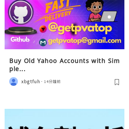
Buy Old Yahoo Accounts with Sim
ple...
xbgtfuh
14分鐘前