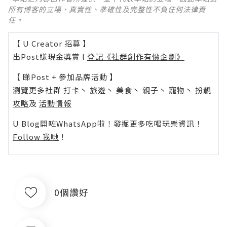
所有博客的立場、真實性、準確性及完整性不負任何法律責
任。
【 U Creator 招募 】
出Post賺現金獎賞 l
登記《社群創作有價企劃》
【 睇Post + 參加品牌活動 】
瀏覽更多社群
打卡
丶
旅遊
丶
美食
丶
親子
丶
寵物
丶
扮靚
攻略
及
活動情報
U Blog開咗WhatsApp啦！發掘更多吃喝玩樂資訊！
Follow 我哋
！
0個讚好