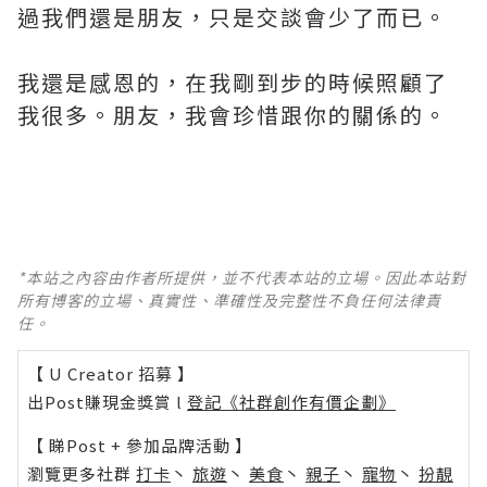
過我們還是朋友，只是交談會少了而已。
我還是感恩的，在我剛到步的時候照顧了
我很多。朋友，我會珍惜跟你的關係的。
*本站之內容由作者所提供，並不代表本站的立場。因此本站對
所有博客的立場、真實性、準確性及完整性不負任何法律責
任。
【 U Creator 招募 】
出Post賺現金獎賞 l
登記《社群創作有價企劃》
【 睇Post + 參加品牌活動 】
瀏覽更多社群
打卡
丶
旅遊
丶
美食
丶
親子
丶
寵物
丶
扮靚