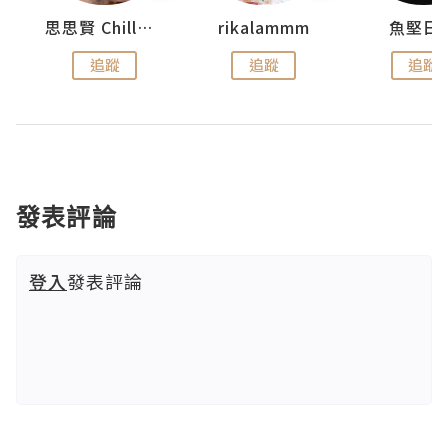
urnal
思思賢 ChillMyBabe
rikalammm
魚堅日
追蹤
追蹤
追蹤
發表評論
登入
發表評論