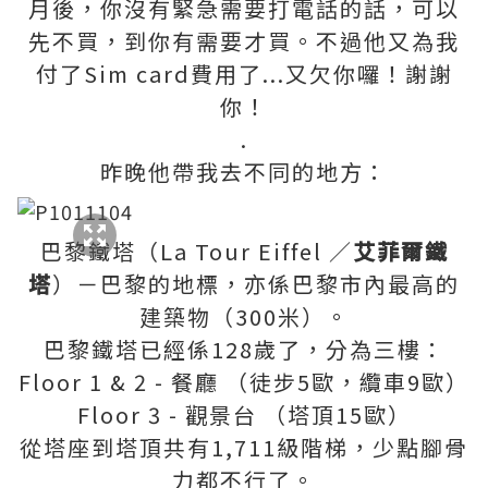
月後，你沒有緊急需要打電話的話，可以
先不買，到你有需要才買。不過他又為我
付了Sim card費用了...又欠你囉！謝謝
你！
.
昨晚他帶我去不同的地方：
巴黎鐵塔（La Tour Eiffel ／
艾菲爾鐵
塔
）－巴黎的地標，亦係巴黎市內最高的
建築物（300米）。
巴黎鐵塔已經係128歲了，分為三樓：
Floor 1 & 2 - 餐廳 （徒步5歐，纜車9歐）
Floor 3 - 觀景台 （塔頂15歐）
從塔座到塔頂共有1,711級階梯，少點腳骨
力都不行了。