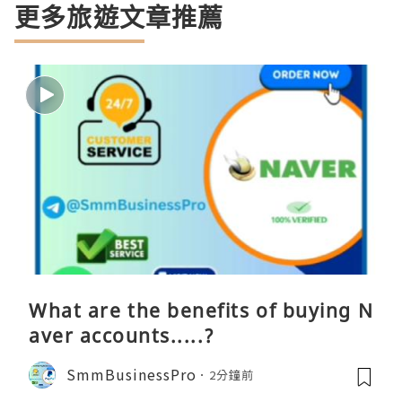
更多旅遊文章推薦
What are the benefits of buying N
aver accounts.....?
SmmBusinessPro
2分鐘前