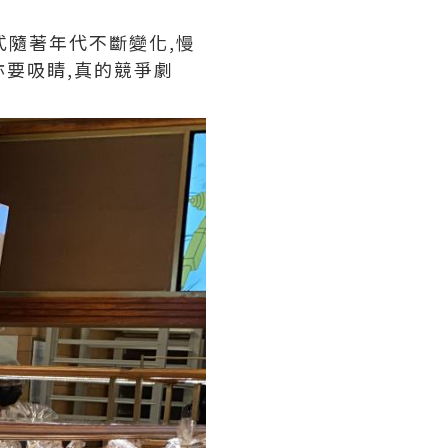
式隨著年代不斷變化,慢
亦要吸睛,真的競爭劇