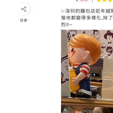
✨深圳的麵包店近年越開
慢地都變得多樣化,除
分享
烈‼️~