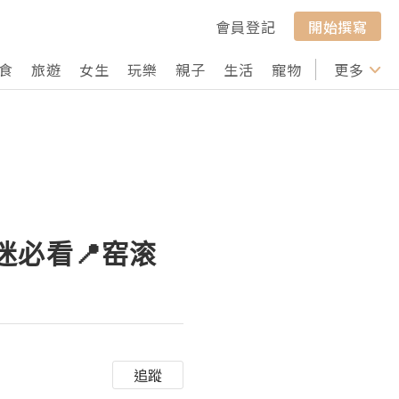
會員登記
開始撰寫
食
旅遊
女生
玩樂
親子
生活
寵物
行山
更多
打卡
迷必看📍窑滚
追蹤