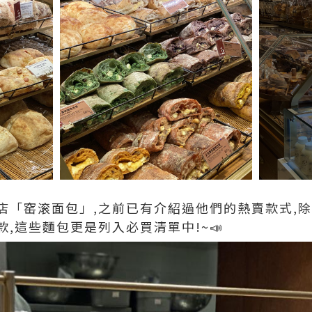
店「窑滚面包」,之前已有介紹過他們的熱賣款式,
,這些麵包更是列入必買清單中!~📣