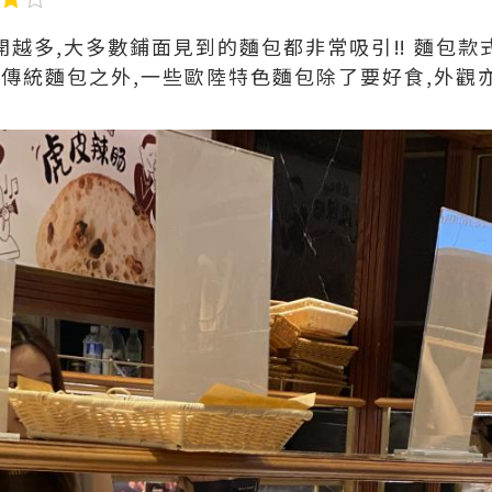
越多,大多數鋪面見到的麵包都非常吸引‼️ 麵包款
了傳統麵包之外,一些歐陸特色麵包除了要好食,外觀