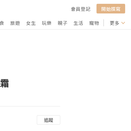
會員登記
開始撰寫
食
旅遊
女生
玩樂
親子
生活
寵物
行山
更多
打卡
華霜
追蹤