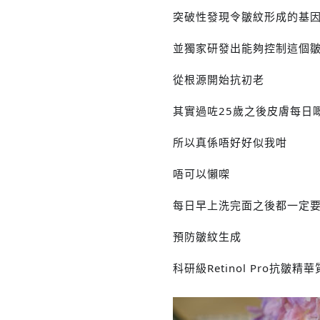
‭突破性發現令皺紋形成的基因「Tel
‭並獨‬家研發出能夠‭控制這個皺紋基因
‭從根源開始抗初老‬
其實過咗25歲之後皮膚每日
所以真係唔好好似我咁
唔可以懶㗎
每日早上洗完面之後都一定
預防皺紋生成
科研級Retinol Pro抗皺