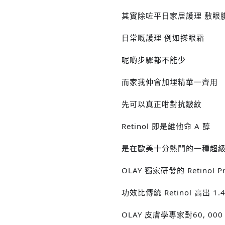
其實除咗平日家居護理 敷眼
日常嘅護理 例如搽眼霜
呢啲步驟都不能少
而家我仲會加埋精華一齊用
先可以真正咁對抗皺紋
‭Retinol ‬即是維他命‭ A ‬醇
是在‭歐美十分熱門的一種‬超
OLAY‭ 獨家研發的 ‬Retinol 
‭功效比傳統 Retinol 高出 1.4
OLAY‭ 皮膚學專家對‬60, 00