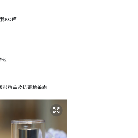
俾我KO哂
時候
o抗皺眼精華及抗皺精華霜