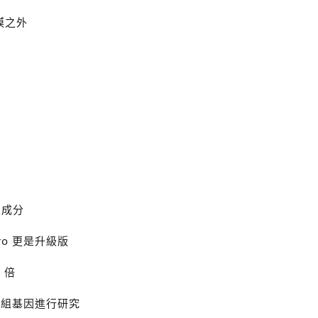
膜之外
級成分
Pro‭ 更是升級版‬
 倍‬
0‭ 組基因進行研究‬