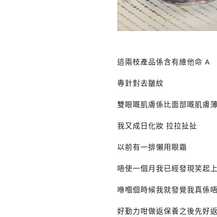
這兩枝產品係含有維他命‭ A ‬
‭專針對去皺紋‬
雙眼嘅肌膚係比面部嘅肌膚
我又成日化妝 拉拉扯扯
以前有一排懶用眼霜
唔使一個月我已經發現笑起
喺嗰個時候我就發覺我真係
好勤力咁做返保養之後先好