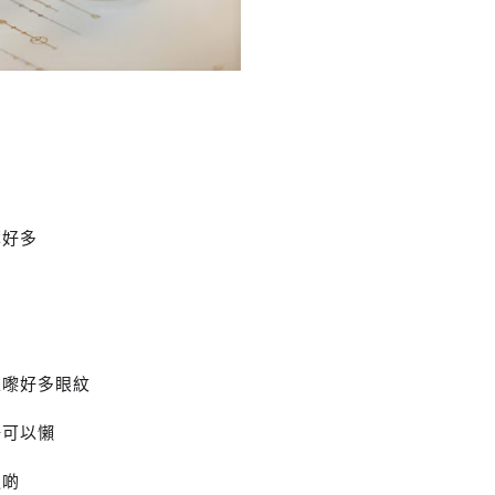
薄好多
上嚟好多眼紋
唔可以懶
返啲