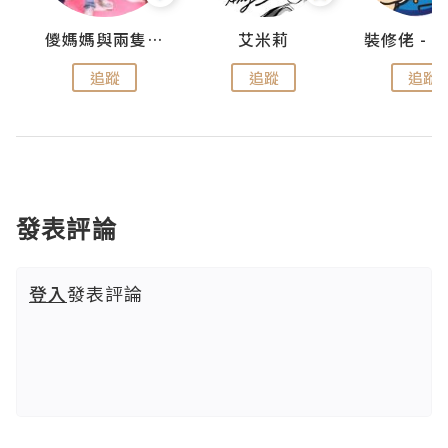
點滴
儍媽媽與兩隻小魔怪之家
艾米莉
追蹤
追蹤
追蹤
發表評論
登入
發表評論