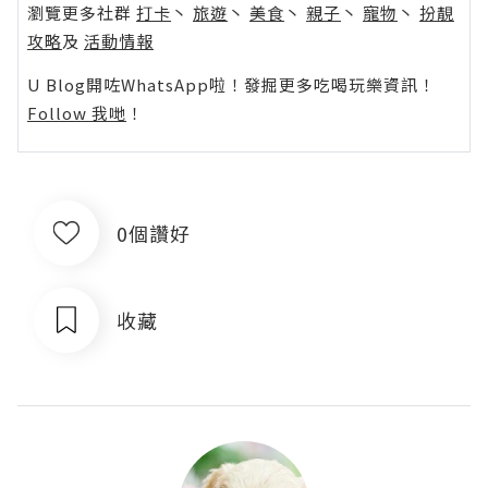
瀏覽更多社群
打卡
丶
旅遊
丶
美食
丶
親子
丶
寵物
丶
扮靚
攻略
及
活動情報
U Blog開咗WhatsApp啦！發掘更多吃喝玩樂資訊！
Follow 我哋
！
0個讚好
收藏