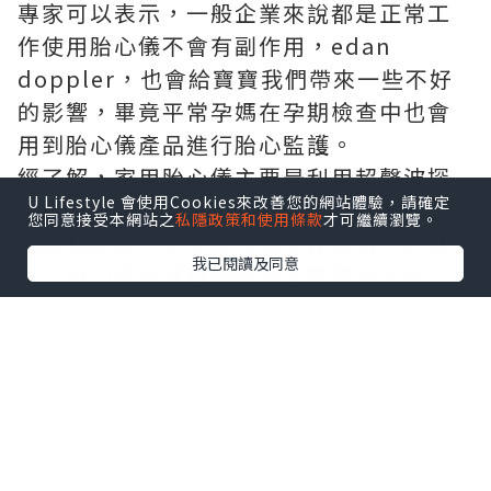
專家可以表示，一般企業來說都是正常工
作使用胎心儀不會有副作用，
edan
doppler
，也會給寶寶我們帶來一些不好
的影響，畢竟平常孕媽在孕期檢查中也會
用到胎心儀產品進行胎心監護。
經了解，家用胎心儀主要是利用超聲波探
U Lifestyle 會使用Cookies來改善您的網站體驗，請確定
測技術來完成胎心檢測，其作用是通過監
您同意接受本網站之
私隱政策和使用條款
才可繼續瀏覽。
測胎動和胎心率來反映胎兒在母體內的狀
我已閱讀及同意
況，胎心過快或過慢都是有問題的表現，
胎心儀上的數據顯示可以粗略的判斷胎兒
的健康狀況。作為對母親擔心嬰兒心髒的
聲波會影響胎兒的回應，專家解釋說”聲
波是一種生理因素，一種能量來源，存在
安全級別的問題。超聲波對人體和胎兒是
否有害，取決於超聲波的劑量，當超聲波