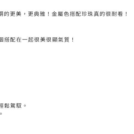
我預期的更美，更典雅！金屬色搭配珍珠真的很耐看！
個搭配在一起很美很顯氣質！
輕鬆駕馭。
。