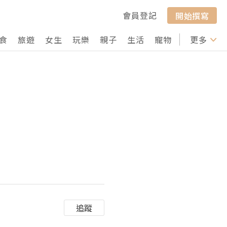
會員登記
開始撰寫
食
旅遊
女生
玩樂
親子
生活
寵物
行山
更多
打卡
追蹤