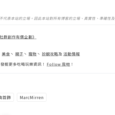
並不代表本站的立場。因此本站對所有博客的立場、真實性、準確性
社群創作有價企劃》
】
丶
美食
丶
親子
丶
寵物
丶
扮靚攻略
及
活動情報
p啦！發掘更多吃喝玩樂資訊！
Follow 我哋
！
典首飾
MarcMirren