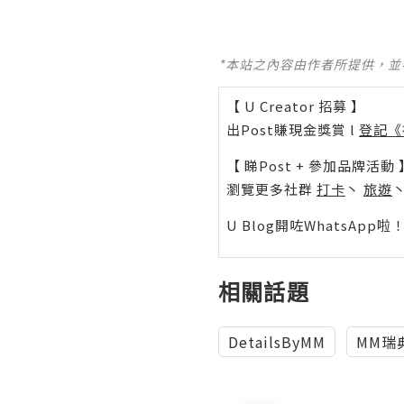
*本站之內容由作者所提供，
【 U Creator 招募 】
出Post賺現金獎賞 l
登記《
【 睇Post + 參加品牌活動 
瀏覽更多社群
打卡
丶
旅遊
U Blog開咗WhatsAp
相關話題
DetailsByMM
MM瑞