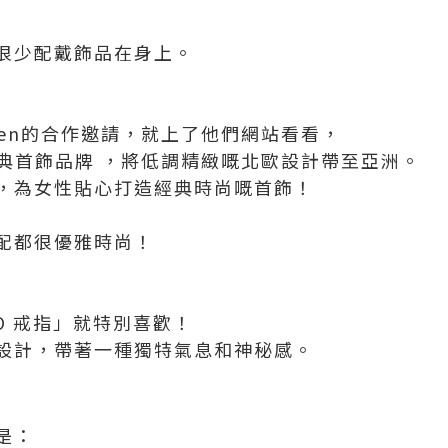
很少配戴飾品在身上。
irren的合作邀請，就上了他們網站看看，
來自瑞典首飾品牌 ，將低調精緻嘅北歐設計帶至亞洲。
，為女性貼心打造經典時尚嘅首飾！
配都很優雅時尚！
O 戒指」就特別喜歡！
設計，帶著一種獨特氣息和神秘感。
是：