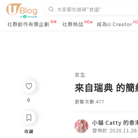
社群創作有價企劃
社群熱話
成為U Creator
女生
來自瑞典 的簡約
0
0
瀏覽次數:477
小貓 Catty 的
發佈於 2020.11.26
收藏
收藏