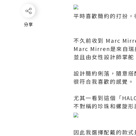
平時喜歡簡約的打扮，
分享
分享
不久前收到 Marc M
Marc Mirren是
並且由女性設計師掌舵
設計簡約俐落，隨意搭
很符合我喜歡的感覺。
尤其一看到這個「HAL
不對稱的珍珠和螺旋形
因此我選擇配戴的款式