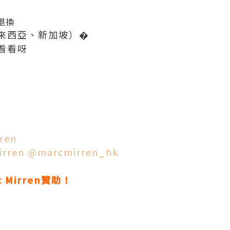
退換
來西亞、新加坡）�
看看呀
ren
rren
@marcmirren_hk
Mirren贊助！