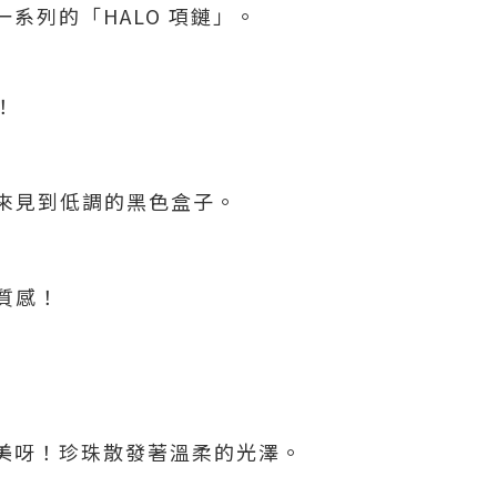
一系列的「HALO 項鏈」。
！
來見到低調的黑色盒子。
質感！
好美呀！珍珠散發著溫柔的光澤。