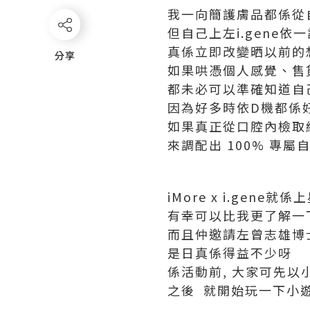
我一向簡護膚品都係從
但自己上左i.gene依
真係立即改變晒以前的
分享
分享
如果哄憑個人感覺、售
都未必可以準確知道自
因為好多時依D機都係
如果真正從口腔內檢取細
來調配出 100% 專
iMore x i.gen
有幸可以比我更了解一
而且仲邀請左曾志雄博
是日真係得益不少呀
係活動前, 大家可先以
之後 就開始玩一下小