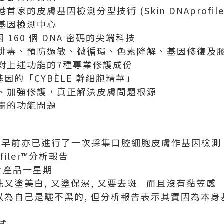
全港首家的皮膚基因檢測分型技術 (Skin DNAprofile
基因檢測中心
 160 個 DNA 密碼的尖端科技
排毒、預防過敏、微循環、色素降解、基因修復及
對上述功能的7種專業修護成份
因的「CYBÈLE 幹細胞精華」
、加強修護，真正解決皮膚問題根源
膚的功能問題
綸早前亦已進行了一次採集口腔細胞皮膚作基因檢測
ofiler™分析報告
組合產品一星期
洗又塗美白, 又塗保濕, 又要去斑 而且沒有黏笠感
以為自己是曬不黑的, 但分析報告表示其實因為本身
試