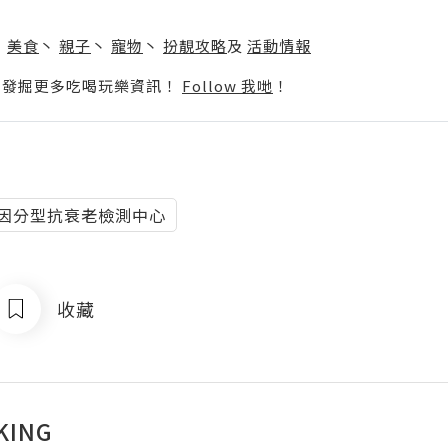
】
丶
美食
丶
親子
丶
寵物
丶
扮靚攻略
及
活動情報
p啦！發掘更多吃喝玩樂資訊！
Follow 我哋
！
膚基因分型抗衰老檢測中心
收藏
KING