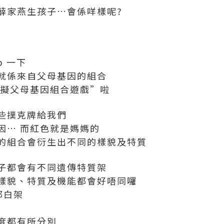
薜家燕生孩子…會係咩樣呢?
p 一下
就係來自父母基因的組合
模擬父母基因組合遊戲”啦
些撲克牌給我們
因… 而紅色就是媽媽的
的組合會衍生出不同的樣貌及特質
子都會有不同遺傳特質架
樣貌、特質及機能都會好唔同囉
都白架
度都有所分別