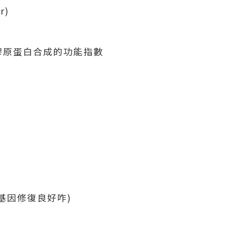
r)
膠原蛋白合成的功能指數
基因修復良好咋)