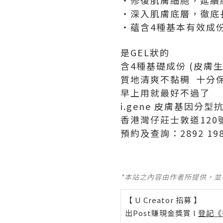
‧修復肌膚細胞，延續
‧深入肌膚底層，徹底
‧蘊含4種基本有效成
是GEL狀的
含4種基礎成份 (皮
質地清爽不黏稠 十分
早上用就最好不過了
i.gene 皮膚基因分
香港灣仔莊士敦道120
預約及查詢：2892 19
*本站之內容由作者所提供，
【 U Creator 招募 】
出Post賺現金獎賞 l
登記《