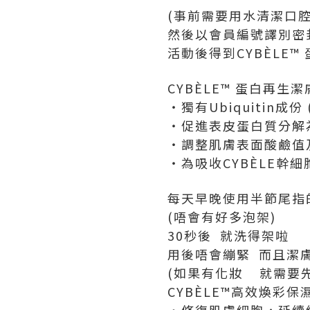
(事前需要用水清潔口
然後以會員編號譯別密
活動後得到CYBÈLE™
CYBÈLE™ 蛋白再生
‧獨有Ubiquitin成
‧促進表皮蛋白質分解
‧調整肌膚表面酸鹼值
‧為吸收CYBÈLE幹
每天早晚使用半節尾指
(唔會有好多泡架)
30秒後 就洗得架啦
用後唔會繃緊 而且潔
(如果有化妝 就需要
CYBÈLE™高效煥彩保