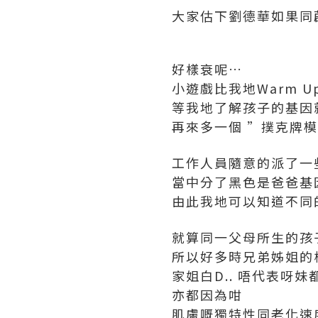
大家估下劉德華如果同
好樣衰呢…
小遊戲比我地Warm U
等我地了解孩子的基因
再來多一個 ”撲克牌
工作人員隨意的派了一
當中分了黑色是爸爸基
由此我地可以知道不同
就算同一父母所生的孩
所以好多時兄弟姊姐的
家姐白D.. 唔代表呀妹
亦都因為咁
肌膚嘅獨特性同老化速