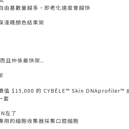
自由基數量越多，即老化速度會越快
深淺嘅顏色結果架
而且仲係最快架..
架
15,000 的 CYBÈLE™ Skin DNAprofiler
品一套
IN左了
專用的細胞收集器採集口腔細胞