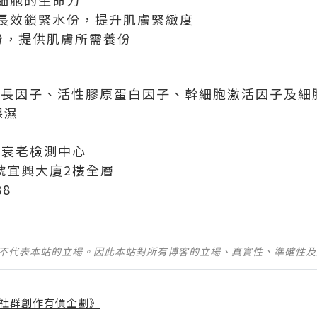
細胞的生命力
長效鎖緊水份，提升肌膚緊緻度
份，提供肌膚所需養份
膚生長因子、活性膠原蛋白因子、幹細胞激活因子及細
保濕
型抗衰老檢測中心
號宜興大廈2樓全層
88
並不代表本站的立場。因此本站對所有博客的立場、真實性、準確性
社群創作有價企劃》