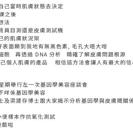
自己當時肌膚狀態去決定
一課之後
想法
貨員目測還是皮膚測試機
己的肌膚狀況架
好表面睇到我地有無黑色素, 毛孔大唔大咁
胞 再透過 DNA 分析 精確了解皮膚問題根源
屬自己個人肌膚的產品 相信這方法會讓人有最大的信
e就係上星期舉行左一次基因學美容座談會
下咩係基因學美容
士及梁建存博士跟大家揭示分析基因學與皮膚嘅關
小便樣本作抗氧化測試
遊戲啦