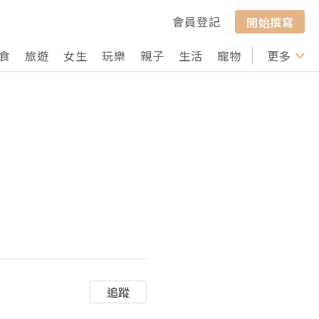
會員登記
開始撰寫
食
旅遊
女生
玩樂
親子
生活
寵物
行山
更多
打卡
追蹤