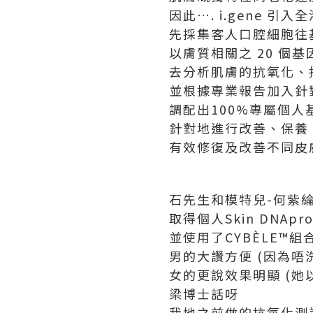
因此…. i.gene 引入
先採集客人口腔細胞往
以膚質相關之 20 個基因
去分析肌膚的抗氧化、
並根據專業報告加入針
調配出100%專屬個人基
針對地進行改善、保養
有效修復及改善不同皮
石先生和模特兒-何紫
取得個人Skin DNApr
並使用了CYBÈLE™
男的大讚方便 (因為唔
女的更說效果明顯 (她
梁博士話呀
我地之前做的抗氧化測