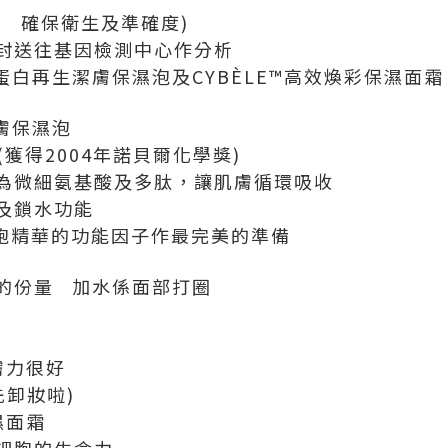
腔 確保衛生及準確度)
封送往基因檢測中心作分析
 蛋白再生潔膚保濕泡及CYBÈLE™高效煥彩保濕面霜
潔膚保濕泡
份 (獲得2004年諾貝爾化學獎)
為微細氨基酸及多肽，讓肌膚循環吸收
及鎖水功能
細胞精華的功能因子作最完美的準備
的份量 加水係面部打圈
膚力很好
先卸妝啦)
濕面霜