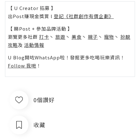
【 U Creator 招募 】
出Post賺現金獎賞 l
登記《社群創作有價企劃》
【 睇Post + 參加品牌活動 】
瀏覽更多社群
打卡
丶
旅遊
丶
美食
丶
親子
丶
寵物
丶
扮靚
攻略
及
活動情報
U Blog開咗WhatsApp啦！發掘更多吃喝玩樂資訊！
Follow 我哋
！
0個讚好
收藏