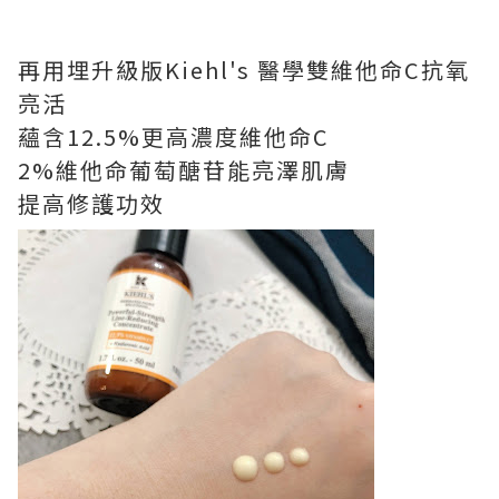
再用埋升級版Kiehl's 醫學雙維他命C抗氧
亮活
蘊含12.5%更高濃度維他命C
2%維他命葡萄醣苷能亮澤肌膚
提高修護功效