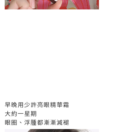
早晚用少許亮眼精華霜
大約一星期
眼圈、浮腫都漸漸減褪