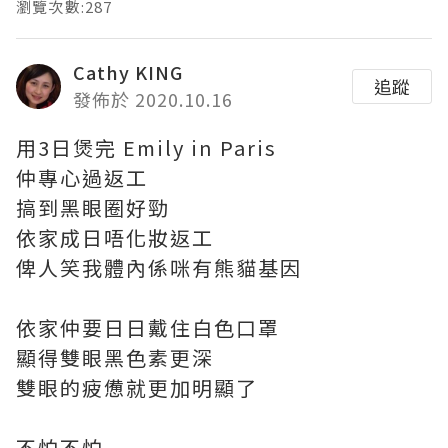
瀏覽次數:287
Cathy KING
追蹤
發佈於 2020.10.16
用3日煲完 Emily in Paris
仲專心過返工
搞到黑眼圈好勁
依家成日唔化妝返工
俾人笑我體內係咪有熊貓基因
依家仲要日日戴住白色口罩
顯得雙眼黑色素更深
雙眼的疲憊就更加明顯了
不怕不怕