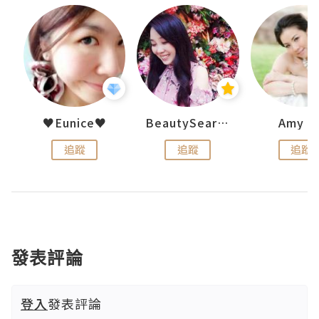
h 夏沫
♥Eunice♥
BeautySearch
Amy N
追蹤
追蹤
追蹤
發表評論
登入
發表評論