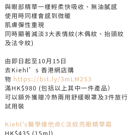
與眼部精華一樣輕柔快吸收、無油膩感
使用時同樣會感到微暖
肌膚彈性重現
同時顯著減淡3大表情紋(木偶紋、抬頭紋
及法令紋)
由即日起至10月15日
去Kiehl’s 香港網店購
物
https://bit.ly/3mLM2S3
滿HK$980 (包括以上其中一件產品）
可以額外獲贈冷熱兩用舒緩眼罩及3件旅行
試用裝
Kiehl's醫學維他命C淡紋亮眼精華霜
HK$435 (15ml)