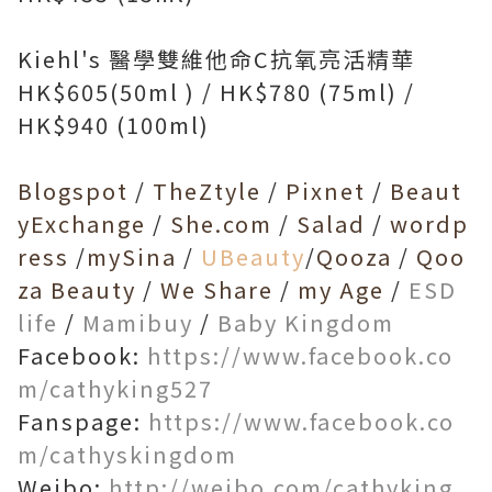
Kiehl's 醫學雙維他命C抗氧亮活精華
HK$605(50ml ) / HK$780 (75ml) /
HK$940 (100ml)
Blogspot
/
TheZtyle
/
Pixnet
/
Beaut
yExchange
/
She.com
/
Salad
/
wordp
ress
/
mySina
/
UBeauty
/
Qooza
/
Qoo
za Beauty
/
We Share
/
my Age
/
ESD
life
/
Mamibuy
/
Baby Kingdom
Facebook:
https://www.facebook.co
m/cathyking527
Fanspage:
https://www.facebook.co
m/cathyskingdom
Weibo:
http://weibo.com/cathyking