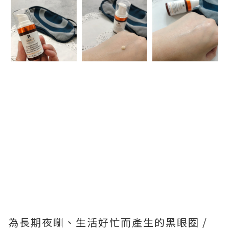
為長期夜瞓、生活好忙而產生的黑眼圈 /