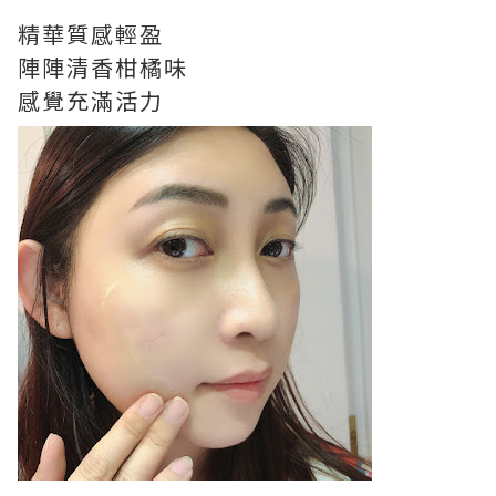
精華質感輕盈
陣陣清香柑橘味
感覺充滿活力