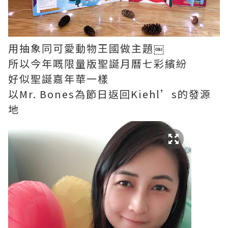
用抽象同可愛動物王國做主題￼
所以今年嘅限量版聖誕月曆七彩繽紛
好似聖誕嘉年華一樣
以Mr. Bones為節日返回Kiehl’s的發源
地