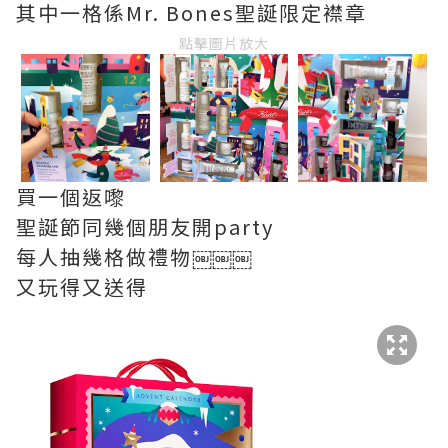
其中一格係Mr. Bones聖誕限定襟章
點擊圖片放大
買一個返嚟
聖誕節同幾個朋友開party
每人抽幾格做禮物￼￼￼
又玩得又送得