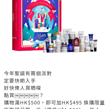
今年聖誕有兩個派對
定要快啲入手
好快俾人買晒㗎
點買￼￼￼￼￼？
購物滿HK$500，即可加HK$495 換購限量