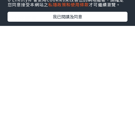
平時我會喺護膚步驟入面用Lancôme
您同意接受本網站之
私隱政策和使用條款
才可繼續瀏覽。
Advanced Génifique 小黑瓶當精華液
我已閱讀及同意
用法好簡單
淨係要喺洗完面之後