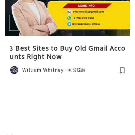
3 Best Sites to Buy Old Gmail Acco
unts Right Now
William Whitney
40分鐘前