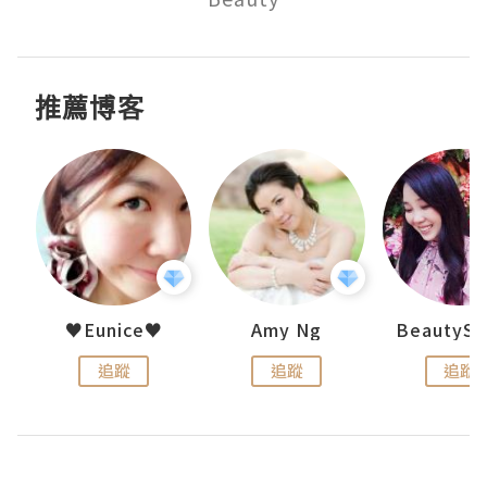
推薦博客
h 夏沫
♥Eunice♥
Amy Ng
追蹤
追蹤
追蹤