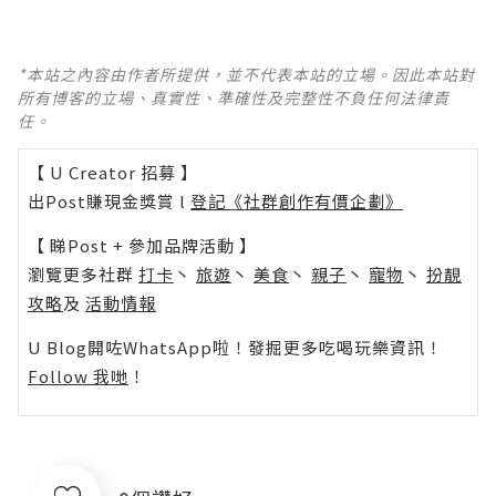
*本站之內容由作者所提供，並不代表本站的立場。因此本站對
所有博客的立場、真實性、準確性及完整性不負任何法律責
任。
【 U Creator 招募 】
出Post賺現金獎賞 l
登記《社群創作有價企劃》
【 睇Post + 參加品牌活動 】
瀏覽更多社群
打卡
丶
旅遊
丶
美食
丶
親子
丶
寵物
丶
扮靚
攻略
及
活動情報
U Blog開咗WhatsApp啦！發掘更多吃喝玩樂資訊！
Follow 我哋
！