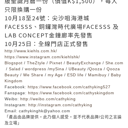
版聖誕月曆一份（價值K$1,500），每人
只限換購一份
10月18至24號：尖沙咀海港城
FACESSS、銅鑼灣時代廣場FACESSS 及
LAB CONCEPT金鐘廊率先發售
10月25日：全線門店正式發售
http://www.kiehls.com.hk/
https://www.instagram.com/kiehlshk/
Blogspot
/
TheZtyle
/
Pixnet
/
BeautyExchange
/
She.com
/
Salad
/
wordpress
/
mySina
/
UBeauty
/
Qooza
/
Qooza
Beauty
/
We Share
/
my Age
/
ESD life
/
Mamibuy
/
Baby
Kingdom
Facebook
:
https://www.facebook.com/cathyking527
Fanspage:
https://www.facebook.com/cathyskingdom
Weibo:
http://weibo.com/cathyking
Instagram:
http://instagram.com/cathyking
Email: cathykinghk@yahoo.com
「
產品由品牌提供
。
此乃個人感受
。
並不代表品牌
/
公司之言論
及立場
」