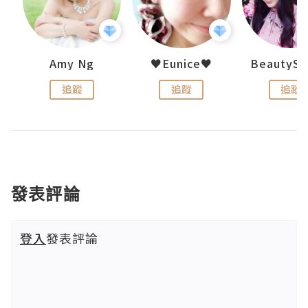
h 夏沫
Amy Ng
♥Eunice♥
追蹤
追蹤
追蹤
發表評論
登入
發表評論