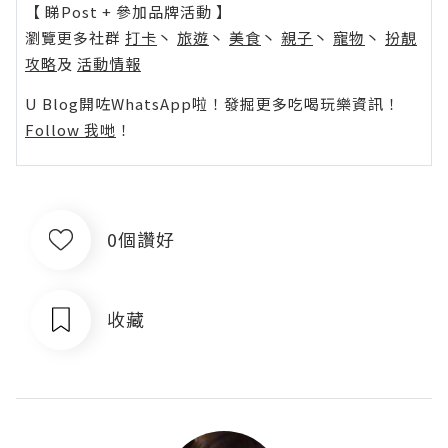
【 睇Post + 參加品牌活動 】
瀏覽更多社群
打卡
丶
旅遊
丶
美食
丶
親子
丶
寵物
丶
扮靚
攻略
及
活動情報
U Blog開咗WhatsApp啦！發掘更多吃喝玩樂資訊！
Follow 我哋
！
0個讚好
收藏