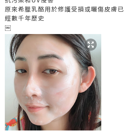
原來希臘乳酪用於修護受損或曬傷皮膚已
經數千年歷史
￼