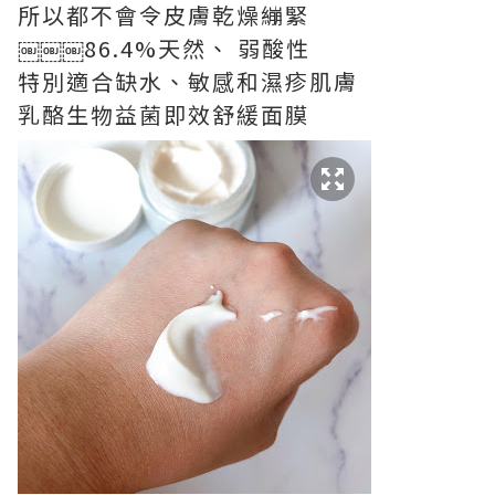
所以都不會令皮膚乾燥繃緊
￼￼￼86.4%天然、 弱酸性
特別適合缺水、敏感和濕疹肌膚
乳酪生物益菌即效舒緩面膜