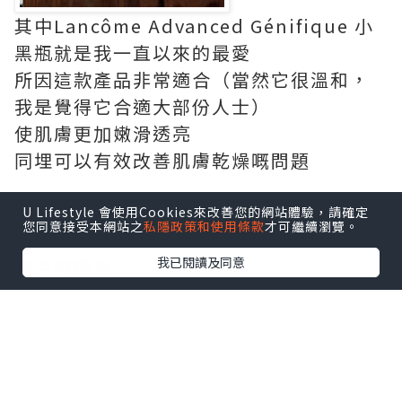
其中Lancôme Advanced Génifique 小
黑瓶就是我一直以來的最愛
所因這款產品非常適合（當然它很溫和，
我是覺得它合適大部份人士）
使肌膚更加嫩滑透亮
同埋可以有效改善肌膚乾燥嘅問題
平時我會喺護膚步驟入面用Lancôme
U Lifestyle 會使用Cookies來改善您的網站體驗，請確定
您同意接受本網站之
私隱政策和使用條款
才可繼續瀏覽。
Advanced Génifique 小黑瓶當精華液
我已閱讀及同意
用法好簡單
淨係要喺洗完面之後