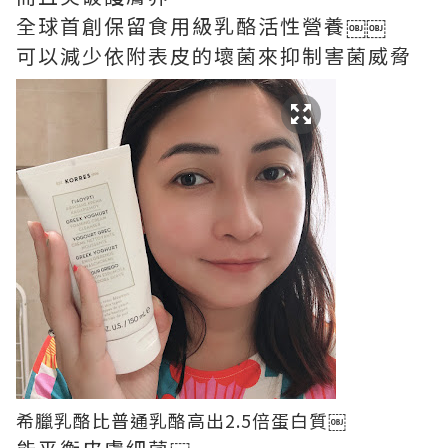
全球首創保留食用級乳酪活性營養￼￼
可以減少依附表皮的壞菌來抑制害菌威脅
希臘乳酪比普通乳酪高出2.5倍蛋白質￼