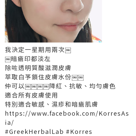
我決定一星期用兩次￼
￼暗瘡印都淡左
除咗透明質酸滋潤皮膚
萃取白芧鎖住皮膚水份￼￼
仲可以￼￼￼￼降紅、抗敏、均勻膚色
適合所有皮膚使用
特別適合敏感、濕疹和暗瘡肌膚
https://www.facebook.com/KorresAs
ia/
#GreekHerbalLab #Korres