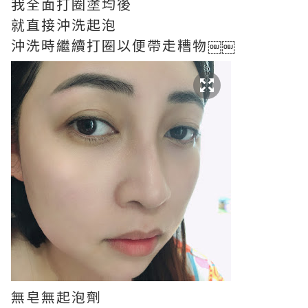
我全面打圈塗均後
就直接沖洗起泡
沖洗時繼續打圈以便帶走糟物￼￼
無皂無起泡劑