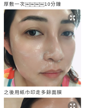
厚敷一次￼￼￼￼10分鐘
之後用紙巾印走多餘面膜