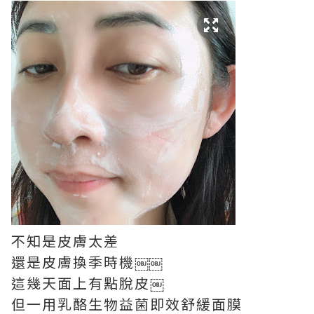
不知是皮膚太差
還是皮膚換季時機￼￼
這幾天面上有點脫皮￼
但一用乳酪生物益菌即效舒緩面膜