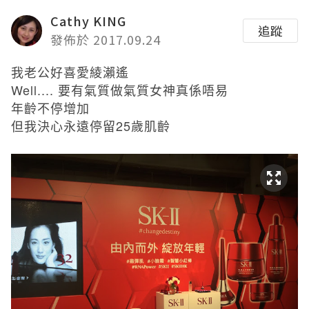
Cathy KING
追蹤
發佈於 2017.09.24
我老公好喜愛綾瀨遙
Well....
要有氣質做氣質女神真係唔易
年齡不停增加
但我決心永遠停留
25
歲肌齡