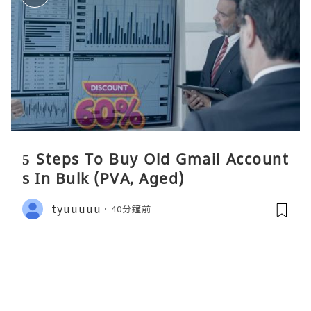
5 Steps To Buy Old Gmail Account
s In Bulk (PVA, Aged)
tyuuuuu
40分鐘前