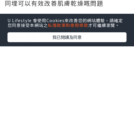
同埋可以有效改善肌膚乾燥嘅問題
平時我會喺護膚步驟入面用Lancôme
U Lifestyle 會使用Cookies來改善您的網站體驗，請確定
您同意接受本網站之
私隱政策和使用條款
才可繼續瀏覽。
Advanced Génifique 小黑瓶當精華液
我已閱讀及同意
用法好簡單
淨係要喺洗完面之後