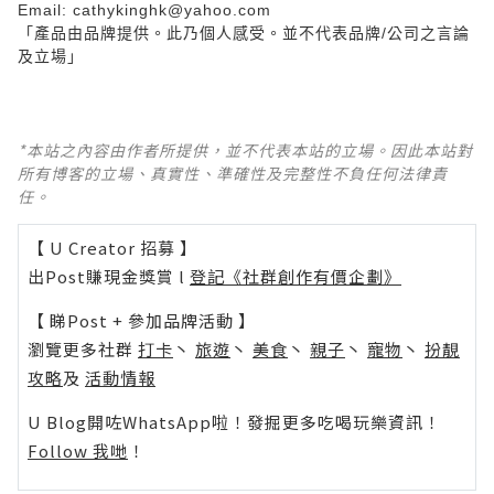
Email:
cathykinghk@yahoo.com
「產品由品牌提供。此乃個人感受。並不代表品牌
/
公司之言論
及立場」
*本站之內容由作者所提供，並不代表本站的立場。因此本站對
所有博客的立場、真實性、準確性及完整性不負任何法律責
任。
【 U Creator 招募 】
出Post賺現金獎賞 l
登記《社群創作有價企劃》
【 睇Post + 參加品牌活動 】
瀏覽更多社群
打卡
丶
旅遊
丶
美食
丶
親子
丶
寵物
丶
扮靚
攻略
及
活動情報
U Blog開咗WhatsApp啦！發掘更多吃喝玩樂資訊！
Follow 我哋
！