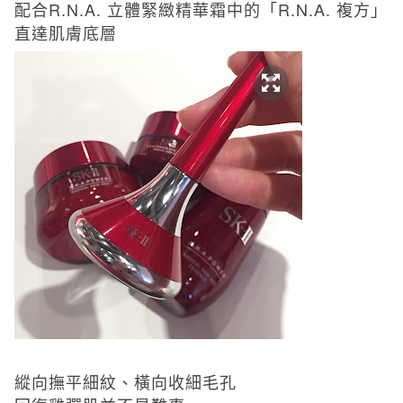
配合
R.N.A.
立體緊緻精華霜中的「
R.N.A.
複方」
直達肌膚底層
縱向撫平細紋、橫向收細毛孔