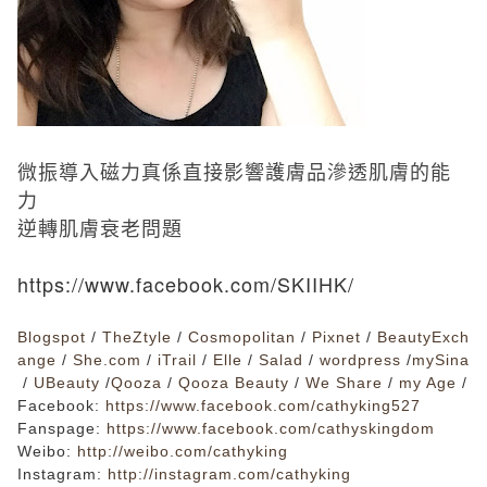
微振導入磁力真係直接影響護膚品滲透肌膚的能
力
逆轉肌膚衰老問題
https://www.facebook.com/SKIIHK/
Blogspot
/
TheZtyle
/
Cosmopolitan
/
Pixnet
/
BeautyExch
ange
/
She.com
/
iTrail
/
Elle
/
Salad
/
wordpress
/
mySina
/
UBeauty
/
Qooza
/
Qooza Beauty
/
We Share
/
my Age
/
Facebook
:
https://www.facebook.com/cathyking527
Fanspage:
https://www.facebook.com/cathyskingdom
Weibo:
http://weibo.com/cathyking
Instagram:
http://instagram.com/cathyking