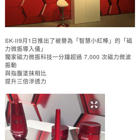
SK-II9
月
1
日推出了被譽為「智慧小紅棒」的「磁
力微振導入儀」
獨家磁力微振科技一分鐘超過
7
,
000
次磁力微波
振動
與指腹塗抹相比
提升三倍滲透力