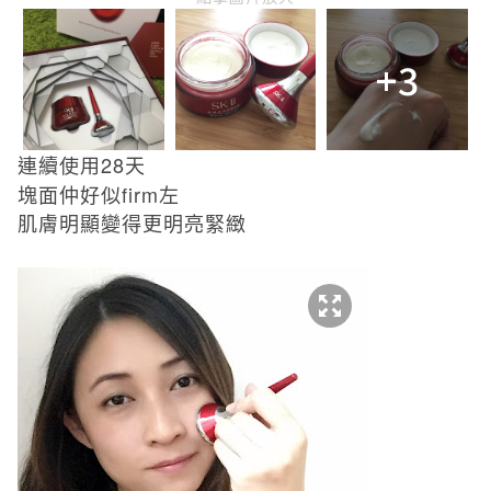
+3
連續使用
28
天
塊面仲好似
firm
左
肌膚明顯變得更明亮緊緻