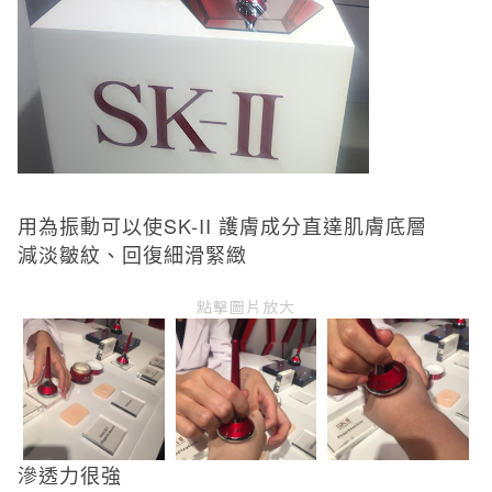
用為振動可以使
SK-II
護膚成分直達肌膚底層
減淡皺紋、回復細滑緊緻
點擊圖片放大
滲透力很強