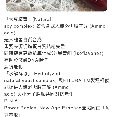
(Natural
「大豆精華」
soy complex)
(Amino
蘊含各式人體必需胺基酸
acid)
是人體蛋白質合成
重要來源促進蛋白質結構完整
-
(Isoflavones)
同時擁有高效抗氧化成分
異黃酮
DNA
有助於修護
損傷
對抗老化
(Hydrolyzed
「水解酵母」
natural yeast complex)
PITERA TM
與
製程相似
(Amino
能提供人體必需胺基酸
acid)
與小分子胜肽共同對抗老化
R.N.A.
Power Radical New Age
Essence
並協同由「角
豆萃取」