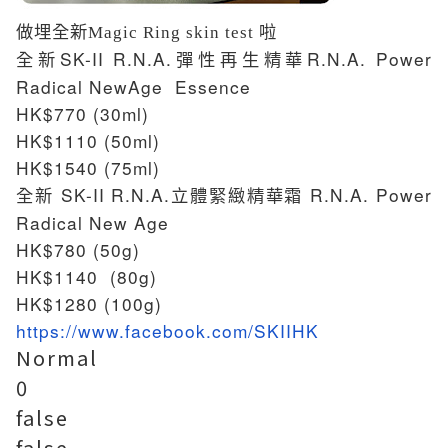
做埋全新Magic Ring skin test 啦
SK-II R.N.A.
R.N.A. Power
全新
彈性再生精華
Radical NewAge Essence
HK$770 (30ml)
HK$1110 (50ml)
HK$1540 (75ml)
SK-II R.N.A.
R.N.A. Power
全新
立體緊緻精華霜
Radical New Age
HK$780 (50g)
HK$1140 (80g)
HK$1280 (100g)
https://www.facebook.com/SKIIHK
Normal
0
false
false