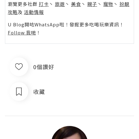
瀏覽更多社群
打卡
丶
旅遊
丶
美食
丶
親子
丶
寵物
丶
扮靚
攻略
及
活動情報
U Blog開咗WhatsApp啦！發掘更多吃喝玩樂資訊！
Follow 我哋
！
0個讚好
收藏