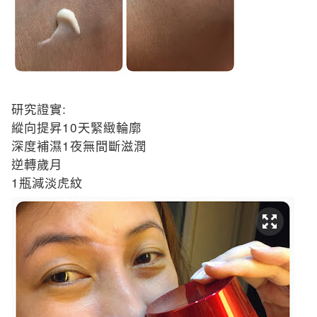
:
研究證實
10
縱向提昇
天緊緻輪廓
1
深度補濕
夜無間斷滋潤
逆轉歲月
1
瓶減淡虎紋