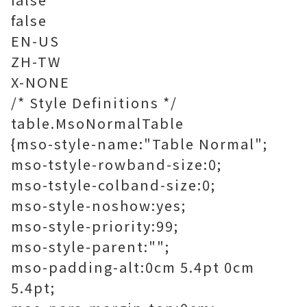
false
EN-US
ZH-TW
X-NONE
/* Style Definitions */
table.MsoNormalTable
{mso-style-name:"Table Normal";
mso-tstyle-rowband-size:0;
mso-tstyle-colband-size:0;
mso-style-noshow:yes;
mso-style-priority:99;
mso-style-parent:"";
mso-padding-alt:0cm 5.4pt 0cm
5.4pt;