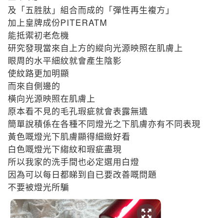
及
「五胜肽」組合而成的「彈性再生複方」
PITERATM
加上皇牌成份
能抵禦初老危機
研究發現當來自上方的縱向光源映照在肌膚上
眼周的水平細紋就會產生陰影
使紋路更加明顯
而來自側邊的
橫向光源映照在肌膚上
原本看不見的毛孔瑕疵就會表露無遺
簡單說積係在各種不同燈光之下肌膚亦有不同表現
黃色嘅燈光下肌膚顯得細緻好看
白色嘅燈光下縐紋和瑕疵盡現
所以我家的洗手間也必定選用白燈
因為可以每日都睇到自已要改善嘅問題
不要被燈光所騙