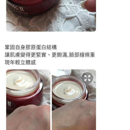
鞏固自身膠原蛋白結構
,
讓肌膚變得更緊實、更飽滿
臉部線條重
現年輕立體感