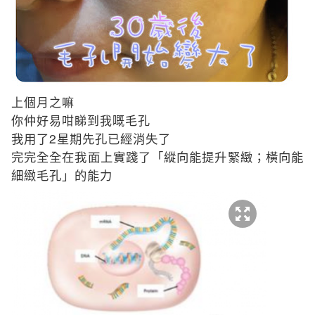
上個月之嘛
你仲好易咁睇到我嘅毛孔
2
我用了
星期先孔已經消失了
完完全全在我面上實踐了「縱向能提升緊緻；橫向能
細緻毛孔」的能力