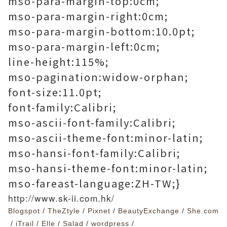
mso-para-margin-top:0cm;
mso-para-margin-right:0cm;
mso-para-margin-bottom:10.0pt;
mso-para-margin-left:0cm;
line-height:115%;
mso-pagination:widow-orphan;
font-size:11.0pt;
font-family:Calibri;
mso-ascii-font-family:Calibri;
mso-ascii-theme-font:minor-latin;
mso-hansi-font-family:Calibri;
mso-hansi-theme-font:minor-latin;
mso-fareast-language:ZH-TW;}
http://www.sk-ii.com.hk/
Blogspot
/
TheZtyle
/
Pixnet
/
BeautyExchange
/
She.com
/
iTrail
/
Elle
/
Salad
/
wordpress
/