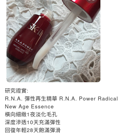
:
研究證實
R.N.A.
R.N.A. Power Radical
彈性再生精華
New Age Essence
1
橫向細緻
夜淡化毛孔
10
深度滲透
天充滿彈性
28
回復年輕
天飽滿彈滑