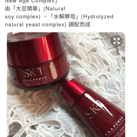
New Age Complex
」
(Natural
由「大豆精華」
soy complex)
(Hydrolyzed
、「水解酵母」
natural yeast complex)
調配而成