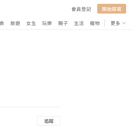
會員登記
開始撰寫
食
旅遊
女生
玩樂
親子
生活
寵物
行山
更多
打卡
追蹤