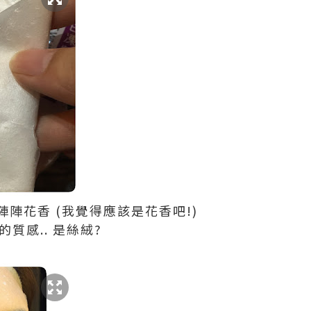
陣花香 (我覺得應該是花香吧!)
的質感.. 是絲絨?