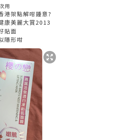
次用
香港架點解咁鍾意?
2013
健康美麗大賞
好貼面
似隱形咁