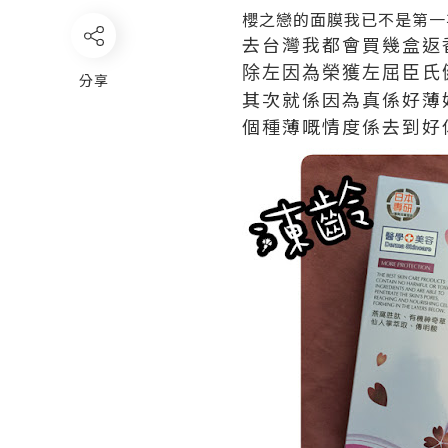
櫻之戀的面膜我已不是第一
去台灣我都會買幾盒返
除左因為榮獲左屈臣氏
分享
其次就係因為真係好薄
個種薄嘅情度係去到好