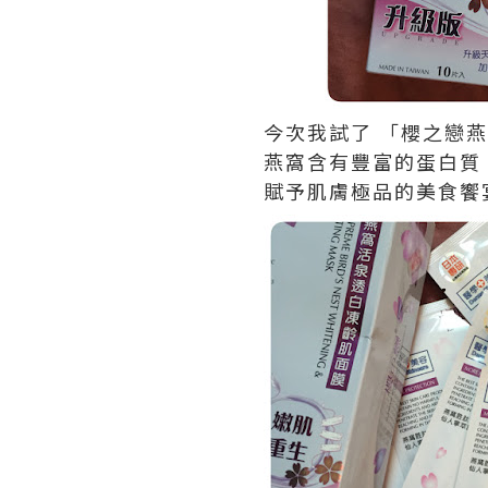
今次我試了 「櫻之戀
燕窩含有豐富的蛋白質
賦予肌膚極品的美食饗