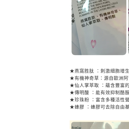
★
燕窩胜肽
：
刺激細胞增
★
有機神奇草
：
源自歐洲阿
★
仙人掌萃取
：
蘊含豐富
★
傳明酸
：
能有效抑制酪
★
珍珠粉
：
富含多種活性
★
蜂膠
：
蜂膠可去除自由