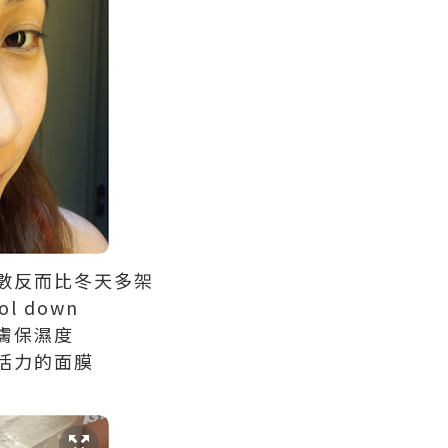
數反而比冬天多架
 down
膚保濕度
活力的面膜