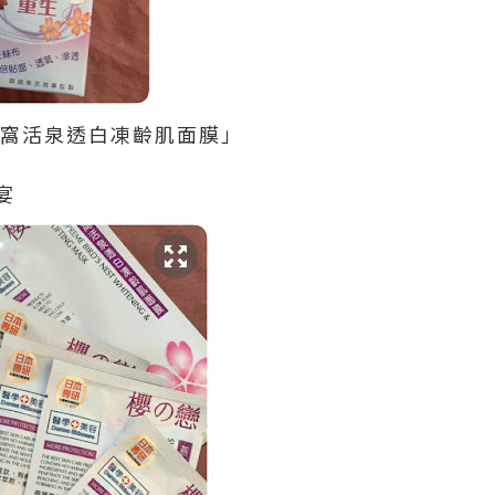
燕窩活泉透白凍齡肌面膜」
宴