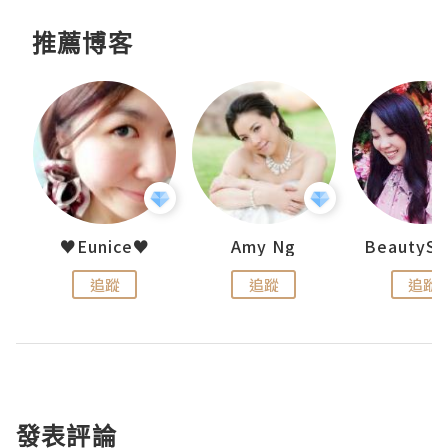
推薦博客
h 夏沫
♥Eunice♥
Amy Ng
追蹤
追蹤
追蹤
發表評論