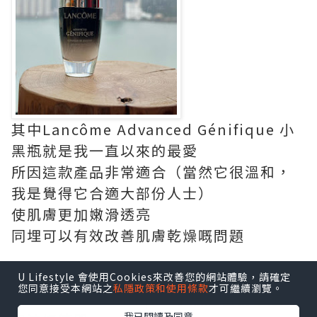
其中Lancôme Advanced Génifique 小
黑瓶就是我一直以來的最愛
所因這款產品非常適合（當然它很溫和，
我是覺得它合適大部份人士）
使肌膚更加嫩滑透亮
同埋可以有效改善肌膚乾燥嘅問題
平時我會喺護膚步驟入面用Lancôme
U Lifestyle 會使用Cookies來改善您的網站體驗，請確定
您同意接受本網站之
私隱政策和使用條款
才可繼續瀏覽。
Advanced Génifique 小黑瓶當精華液
我已閱讀及同意