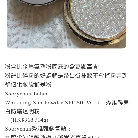
粉盒比金屬氣墊粉底液的盒更顯高貴
粉餅比碎粉的好處就是帶出街補妝不會掉粉弄到
整個化妝袋都是粉
Sooryehan Jadan
秀雅韓美
Whitening Sun Powder SPF 50 PA +++
白防曬透明粉
(HK$368 /14g)
Sooryehan
秀雅韓銷售點
﹕
九龍尖沙咀彌敦道
20
號崇光百貨
B1/F