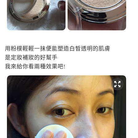
用粉樸輕輕一抹便能塑造白晳透明的肌膚
是定妝補妝的好幫手
我來給你看兩種效果吧
!