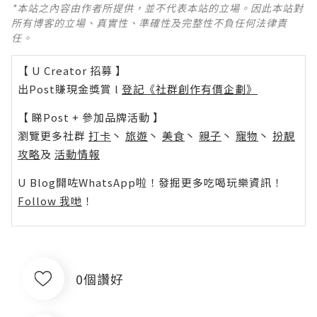
*本站之內容由作者所提供，並不代表本站的立場。因此本站對
所有博客的立場、真實性、準確性及完整性不負任何法律責
任。
【 U Creator 招募 】
出Post賺現金獎賞 l
登記《社群創作有價企劃》
【 睇Post + 參加品牌活動 】
瀏覽更多社群
打卡
丶
旅遊
丶
美食
丶
親子
丶
寵物
丶
扮靚
攻略
及
活動情報
U Blog開咗WhatsApp啦！發掘更多吃喝玩樂資訊！
Follow 我哋
！
0個讚好