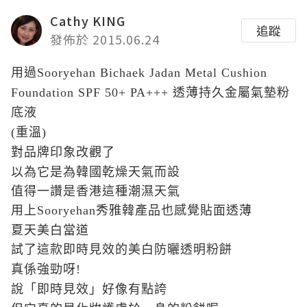
Cathy KING
追蹤
發佈於 2015.06.24
用過Sooryehan Bichaek Jadan Metal Cushion
Foundation SPF 50+ PA+++ 透薄持久金屬氣墊粉
底液
(
重溫
)
改觀了
對品牌印象
以為它是為韓國乾燥天氣而設
值得一讚是香港這種潮濕天氣
用上
Sooryehan
秀雅韓產品也感覺貼面透薄
夏天美白當道
試了這款即時見效的美白防曬透明粉餅
真係強勁呀
!
說「即時見效」好像有點誇