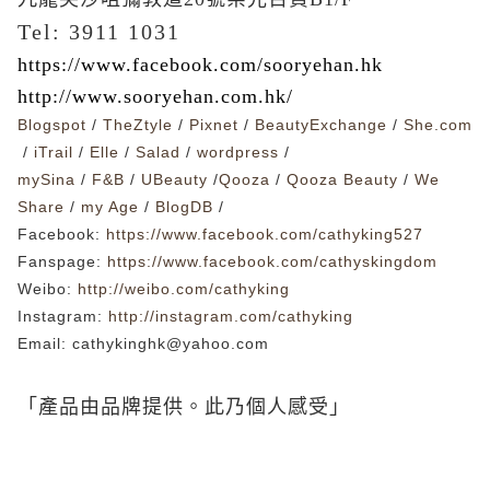
Tel: 3911 1031
https://www.facebook.com/sooryehan.hk
http://www.sooryehan.com.hk/
Blogspot
/
TheZtyle
/
Pixnet
/
BeautyExchange
/
She.com
/
iTrail
/
Elle
/
Salad
/
wordpress
/
mySina
/
F&B
/
UBeauty
/
Qooza
/
Qooza Beauty
/
We
Share
/
my Age
/
BlogDB
/
Facebook
:
https://www.facebook.com/cathyking527
Fanspage:
https://www.facebook.com/cathyskingdom
Weibo:
http://weibo.com/cathyking
Instagram:
http://instagram.com/cathyking
Email:
cathykinghk@yahoo.com
「產品由品牌提供。此乃個人感受」