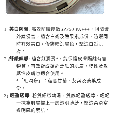
1
美白防曬
:
高效防曬度數
SPF50 PA+++
，阻隔紫
)
外線侵害，蘊含白術及熊果素成份，防曬同
時有效美白，修飾暗沉膚色，塑造白皙肌
膚。
2
舒緩鎮靜
:
蘊含紅潤膏
*
，能保護皮膚隔離有害
)
物質，有效舒緩鎮靜泛紅的肌膚，乾性及敏
感性皮膚也適合使用。
*
「紅潤膏」
︰
蘊含甘菊、艾葉及荼葉成
份。
3)
輕盈透薄
:
粉質細緻幼滑，質感輕盈透薄，輕輕
一抹為肌膚掃上一層透明薄紗，塑造柔滑富
透明感的素肌。