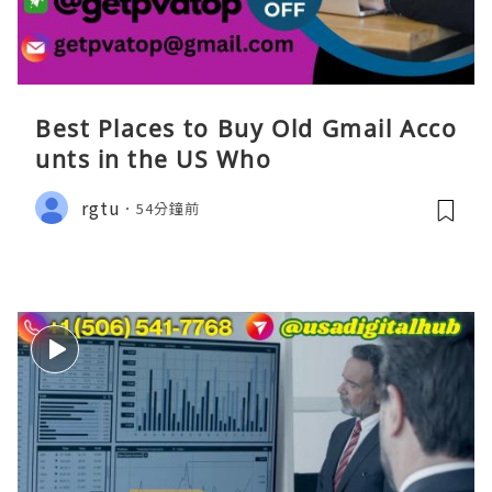
Best Places to Buy Old Gmail Acco
unts in the US Who
rgtu
54分鐘前