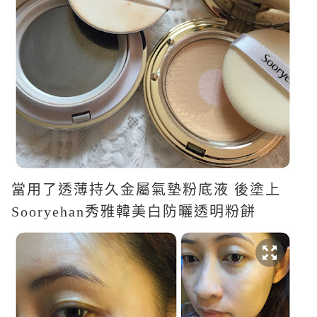
當用了透薄持久金屬氣墊粉底液 後塗上
Sooryehan
秀雅韓美白防曬透明粉餅