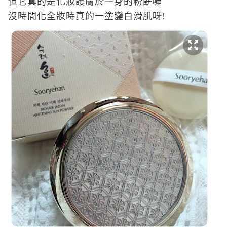
但它真的是化妝護膚於一身的粉餅喔
沒時間化全妝時真的一塗變白滑肌呀
!