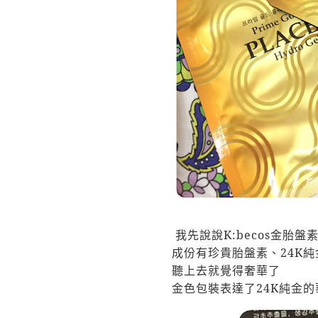
我先說說
K:becos
金胎盤
成份有珍貴胎盤素、
24K
純
聽上去就覺得奢
華了
金色包裝表達了
24K
純金的