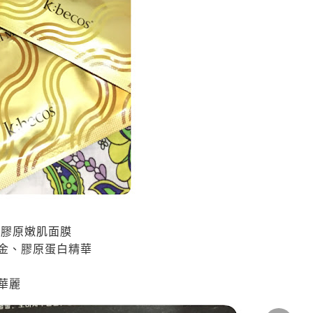
素膠原嫩肌面膜
金、膠原蛋白精華
華麗