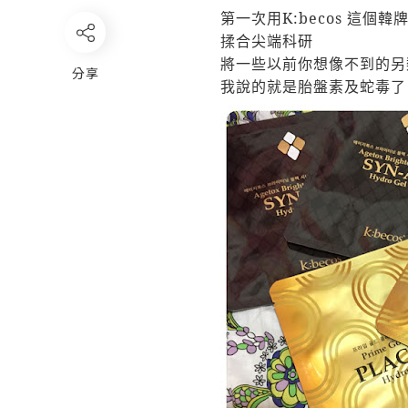
第一次用
K:becos
這個韓
揉合尖端科研
將一些以前你想像不到的另
分享
我說的就是胎盤素及蛇毒了