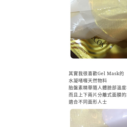
其實我很喜歡
Gel Mask
的
水凝
啫
喱
天然物料
胎盤素精華隨人體臉部溫度
而且
上下兩片分離式面膜的
適合不同面形人士