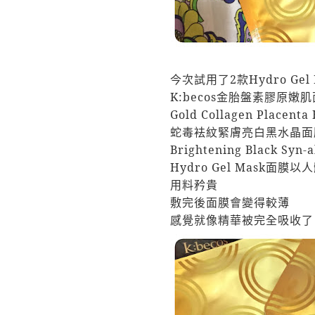
今次試用了
2
款
Hydro Gel
K:becos
金胎盤素膠原嫩肌
Gold Collagen Placenta
蛇毒袪紋緊膚亮白黑水晶面膜
Brightening Black Syn-
Hydro Gel Mask
面膜以人
用料矜貴
敷完後面膜會變得較薄
感覺就像精華被完全吸收了