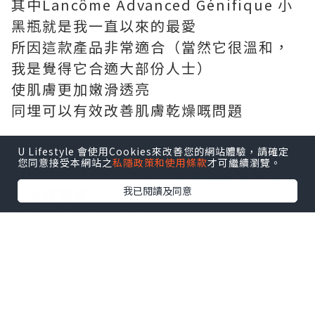
其中Lancôme Advanced Génifique 小
黑瓶就是我一直以來的最愛
所因這款產品非常適合（當然它很溫和，
我是覺得它合適大部份人士）
使肌膚更加嫩滑透亮
同埋可以有效改善肌膚乾燥嘅問題
平時我會喺護膚步驟入面用Lancôme
U Lifestyle 會使用Cookies來改善您的網站體驗，請確定
您同意接受本網站之
私隱政策和使用條款
才可繼續瀏覽。
Advanced Génifique 小黑瓶當精華液
我已閱讀及同意
用法好簡單
淨係要喺洗完面之後