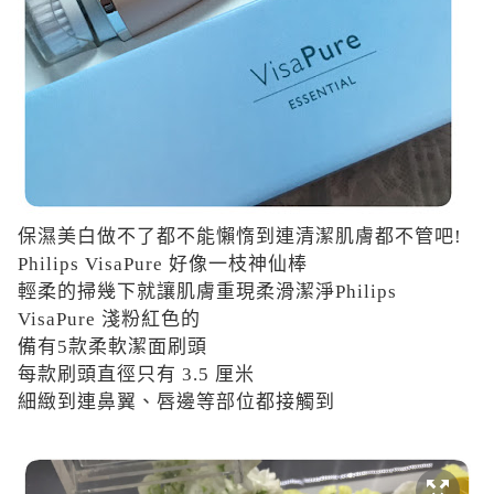
保濕美白做不了都不能懶惰到連清潔肌膚都不管吧
!
Philips VisaPure
好
像一枝神仙棒
輕柔的掃幾下就
讓肌膚重現柔滑潔淨
Philips
VisaPure
淺粉紅色的
備
有
5
款柔軟潔面刷頭
每款刷頭直徑只有
3.5
厘米
細緻到連
鼻翼、唇邊等部位都接觸到