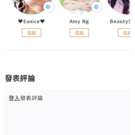
h 夏沫
♥Eunice♥
Amy Ng
追蹤
追蹤
追蹤
發表評論
登入
發表評論