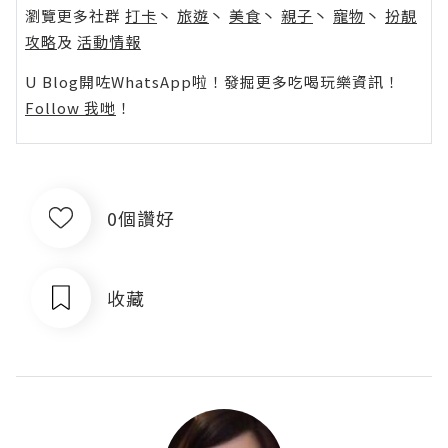
瀏覽更多社群
打卡
丶
旅遊
丶
美食
丶
親子
丶
寵物
丶
扮靚
攻略
及
活動情報
U Blog開咗WhatsApp啦！發掘更多吃喝玩樂資訊！
Follow 我哋
！
0個讚好
收藏