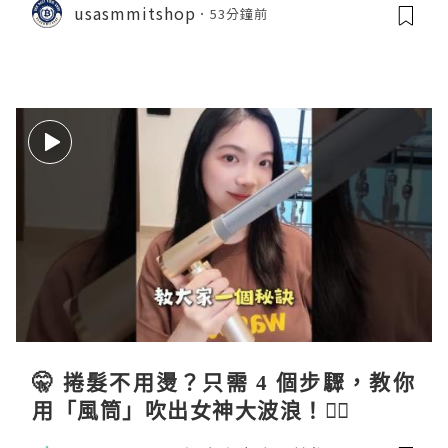
usasmmitshop
53分鐘前
🤫 捲髮不用燙？只需 4 個步驟，教你
用「風筒」吹出女神大波浪！💇‍♀️