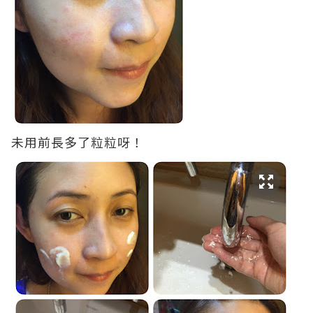
未用前長多了粒粒呀！