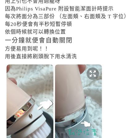
用上引也不會用過龍呀
因為Philips VisaPure
附設智能潔面計時提示
每次將面分為
三部份 （
左面頰、右面頰及
T
字位）
每
20
秒便會有半秒短暫停頓
依個時候就可以轉換位置
一分鐘就便會自動關閉
方便易用到呢！！
用後直接將刷頭脫下用水清洗