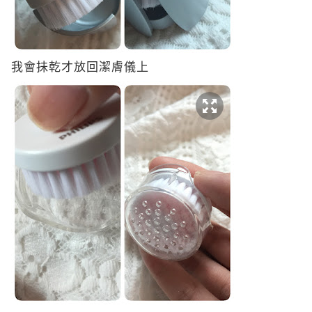
我會抺乾才放回潔膚儀上