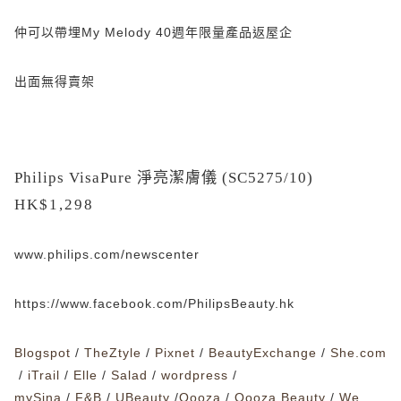
仲可以帶埋
My Melody
40
週年限量產品返屋企
出面無得賣架
Philips VisaPure
淨亮潔膚儀
(SC5275/10)
HK$1,298
www.philips.com/newscenter
https://www.facebook.com/PhilipsBeauty.hk
Blogspot
/
TheZtyle
/
Pixnet
/
BeautyExchange
/
She.com
/
iTrail
/
Elle
/
Salad
/
wordpress
/
mySina
/
F&B
/
UBeauty
/
Qooza
/
Qooza Beauty
/
We