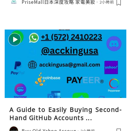
PriseMall日本深度攻略 家電美妝
2小時前
A Guide to Easily Buying Second-
Hand GitHub Accounts ...
Buy Old Yahoo Accoun
2小時前