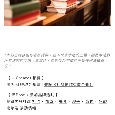
*本站之內容由作者所提供，並不代表本站的立場。因此本站對
所有博客的立場、真實性、準確性及完整性不負任何法律責
任。
【 U Creator 招募 】
出Post賺現金獎賞 l
登記《社群創作有價企劃》
【 睇Post + 參加品牌活動 】
瀏覽更多社群
打卡
丶
旅遊
丶
美食
丶
親子
丶
寵物
丶
扮靚
攻略
及
活動情報