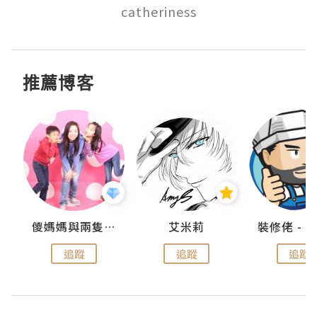
catheriness
推薦博客
點滴
儍媽媽與兩隻小魔怪之家
艾米莉
追蹤
追蹤
追蹤