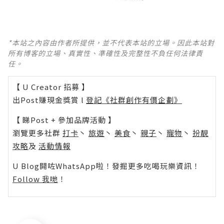
*本站之內容由作者所提供，並不代表本站的立場。因此本站對
所有博客的立場、真實性、準確性及完整性不負任何法律責
任。
【 U Creator 招募 】
出Post賺現金獎賞 l
登記《社群創作有價企劃》
【 睇Post + 參加品牌活動 】
瀏覽更多社群
打卡
丶
旅遊
丶
美食
丶
親子
丶
寵物
丶
扮靚
攻略
及
活動情報
U Blog開咗WhatsApp啦！發掘更多吃喝玩樂資訊！
Follow 我哋
！