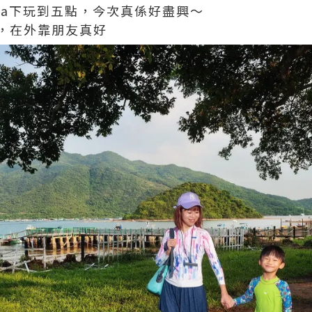
ea下玩到五點，今次真係好盡興～
，在外靠朋友真好