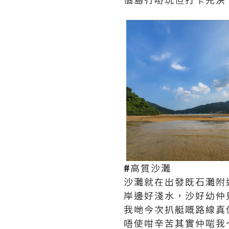
#
高質沙灘
沙灘就在出發既石灘附
岸邊好淺水，沙好幼仲
我哋今次扒艇嘅路線真
唔使咁辛苦其實仲啱我