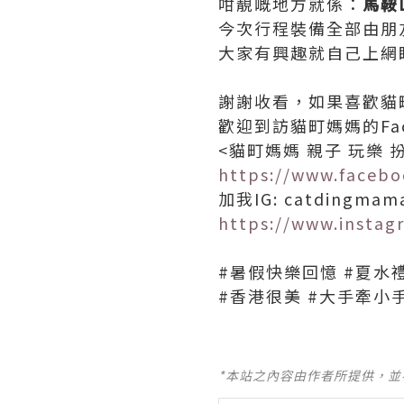
咁靚嘅地方就係：
馬鞍
今次行程裝備全部由朋
大家有興趣就自己上網
謝謝收看，如果喜歡貓
歡迎到訪貓町媽媽的Fac
<貓町媽媽 親子 玩樂 
https://www.faceb
加我IG: catdingmam
https://www.insta
#暑假快樂回憶 #夏水禮
#香港很美 #大手牽小
*本站之內容由作者所提供，