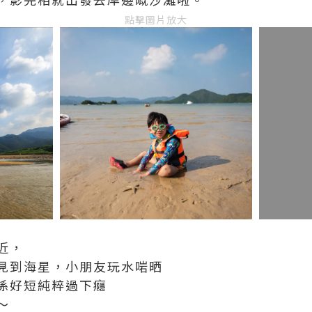
點擊圖片放大
近，
見到海星，小朋友玩水啱晒
係好短純粹過下癮
～