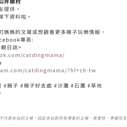
山井頭村
友提供，
睇下資料啦。
町媽媽的文章或想觀看更多親子玩樂情報，
ebook專頁:
扮靚日誌>
ook.com/catdingmama/
a
gram.com/catdingmama/?hl=zh-tw
 #親子 #親子好去處 #沙灘 #石灘 #草地
手
並不代表本站的立場。因此本站對所有博客的立場、真實性、準確性