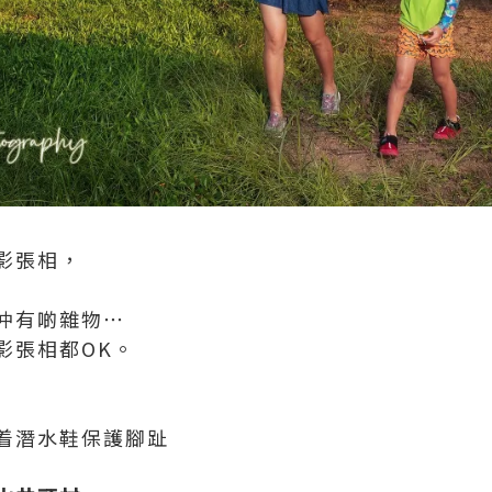
影張相，
仲有啲雜物⋯
影張相都OK。
着潛水鞋保護腳趾