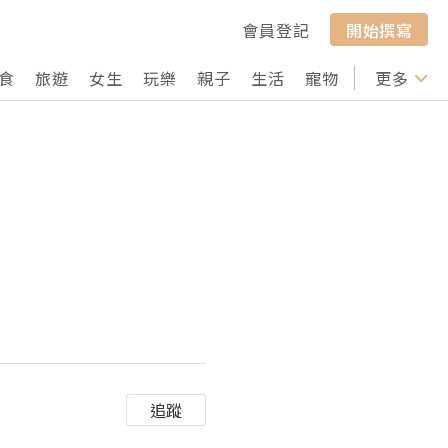
會員登記
開始撰寫
食
旅遊
女生
玩樂
親子
生活
寵物
行山
更多
打卡
追蹤