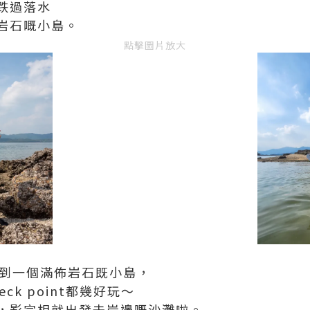
跌過落水
岩石嘅小島。
點擊圖片放大
去到一個滿佈岩石既小島，
ck point都幾好玩～
，影完相就出發去岸邊嘅沙灘啦。