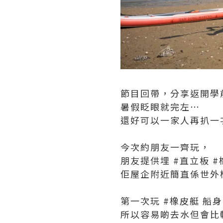
節目回帶，分享返開學
暑假眨眼就完左⋯
還好可以一家人再扒一
今次約朋友一齊玩，
朋友提供埋 #直立板 
佢屋企附近簡直係世外
第一次玩 #橡皮艇 船
所以容易啲去水但會比