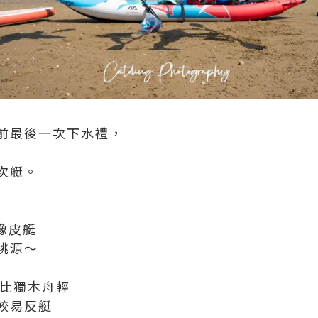
前最後一次下水禮，
次艇。
#橡皮艇
桃源～
身比獨木舟輕
較易反艇