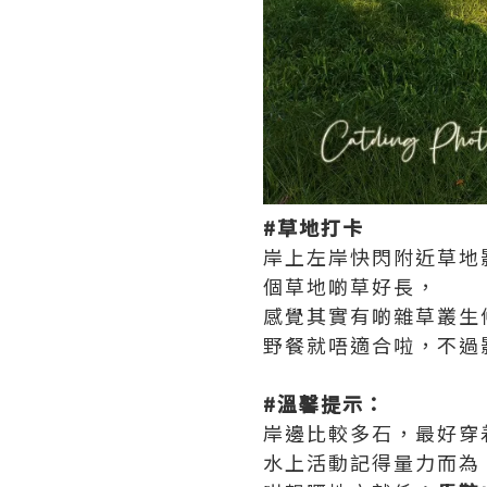
#草地打卡
岸上左岸快閃附近草地
個草地啲草好長，
感覺其實有啲雜草叢生
野餐就唔適合啦，不過
#溫馨提示：
岸邊比較多石，最好穿
水上活動記得量力而為