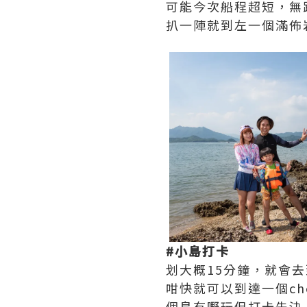
可能今次船程超短，無
扒一陣就到左一個滿佈
#小島打卡
划大概15分鐘，就會
咁快就可以到達一個che
個島冇嘢玩但打卡先決