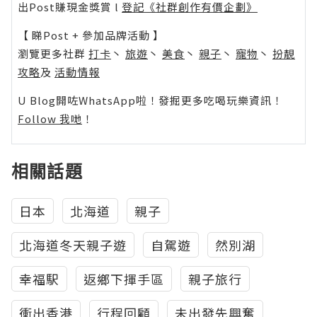
出Post賺現金獎賞 l
登記《社群創作有價企劃》
【 睇Post + 參加品牌活動 】
瀏覽更多社群
打卡
丶
旅遊
丶
美食
丶
親子
丶
寵物
丶
扮靚
攻略
及
活動情報
U Blog開咗WhatsApp啦！發掘更多吃喝玩樂資訊！
Follow 我哋
！
相關話題
日本
北海道
親子
北海道冬天親子遊
自駕遊
然別湖
幸福駅
返鄉下揮手區
親子旅行
衝出香港
行程回顧
未出發先興奮