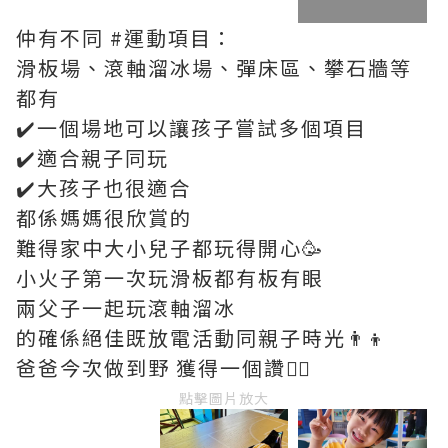
仲有不同 #運動項目：
滑板場、滾軸溜冰場、彈床區、攀石牆等
都有
✔️一個場地可以讓孩子嘗試多個項目
✔️適合親子同玩
✔️大孩子也很適合
都係媽媽很欣賞的
難得家中大小兒子都玩得開心🥳
小火子第一次玩滑板都有板有眼
兩父子一起玩滾軸溜冰
的確係絕佳既放電活動同親子時光👨‍👦
爸爸今次做到野 獲得一個讚👍🏻
點擊圖片放大