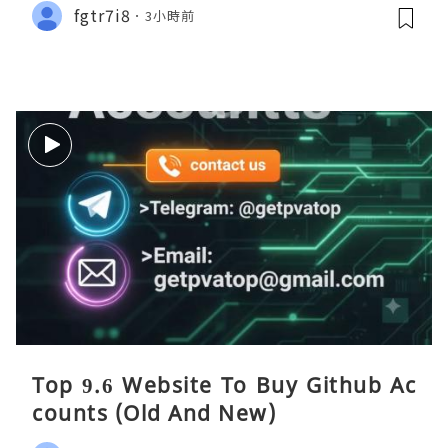
fgtr7i8
3小時前
Top 9.6 Website To Buy Github Ac
counts (Old And New)