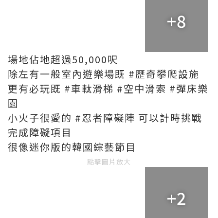
+8
場地佔地超過50,000呎
除左有一般室內遊樂場既 #歷奇攀爬設施
更有必玩既 #車軚滑梯 #空中滑索 #彈床樂
園
小火子很愛的 #忍者障礙陣 可以計時挑戰
完成障礙項目
很像迷你版的韓國綜藝節目
點擊圖片放大
+2