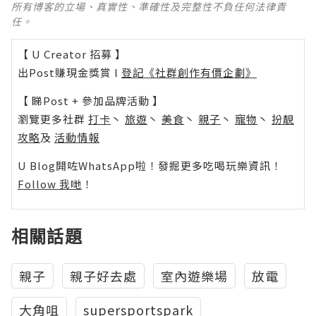
所有博客的立場、真實性、準確性及完整性不負任何法律責
任。
【 U Creator 招募 】
出Post賺現金獎賞 l
登記《社群創作有價企劃》
【 睇Post + 參加品牌活動 】
瀏覽更多社群
打卡
丶
旅遊
丶
美食
丶
親子
丶
寵物
丶
扮靚
攻略
及
活動情報
U Blog開咗WhatsApp啦！發掘更多吃喝玩樂資訊！
Follow 我哋
！
相關話題
親子
親子好去處
室內遊樂場
放電
大角咀
supersportspark