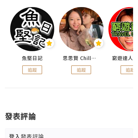
urnal
魚堅日記
思思賢 ChillMyBabe
追蹤
追蹤
追蹤
發表評論
登入
發表評論