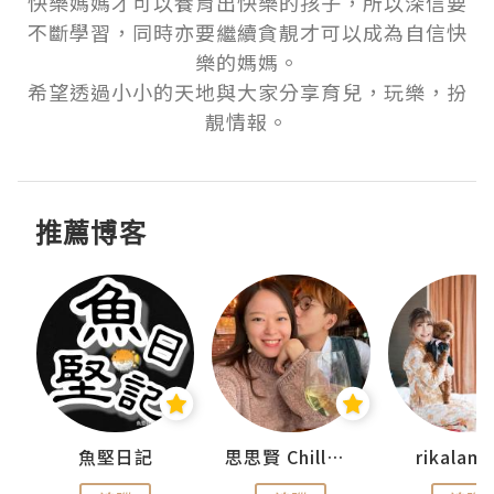
快樂媽媽才可以養育出快樂的孩子，所以深信要
不斷學習，同時亦要繼續貪靚才可以成為自信快
樂的媽媽。

希望透過小小的天地與大家分享育兒，玩樂，扮
推薦博客
urnal
魚堅日記
思思賢 ChillMyBabe
rikala