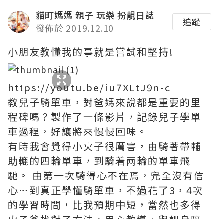
貓町媽媽 親子 玩樂 扮靚日誌
追蹤
發佈於 2019.12.10
小朋友教懂我的事就是嘗試和堅持!
https://youtu.be/iu7XLtJ9n-c
教兒子騎單車，對爸媽來說都是重要的里
程碑嗎？製作了一條影片，記錄兒子學單
車過程，好讓將來慢慢回味。
有時我會覺得小火子很厲害，由騎著帶輔
助轆的四輪單車，到騎着兩輪的單車飛
馳。 由第一次騎得心不在焉，完全沒有信
心⋯到真正學懂騎單車，不過花了3，4次
的學習時間，比我預期中短，當然也多得