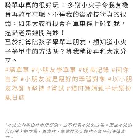
騎單車真的很好玩 ！多謝小火子令我有機
會再騎單車呢。不過我的駕駛技術真的很
爛，如果大家有機會在單車徑上碰到我，
還是老遠避開為妙！
至於打算陪孩子學單車朋友，想知道小火
子學單車的方法嗎？等我稍後再和大家分
享。
#
騎單車
#
小朋友學單車
#
成長記錄
#
因你
自豪
#
小朋友就是最好的學習對象
#
以小朋
友為師
#
堅持
#
嘗試
#
貓町媽媽親子玩樂扮
靚日誌
*本站之內容由作者所提供，並不代表本站的立場。因此本站對
所有博客的立場、真實性、準確性及完整性不負任何法律責
任。