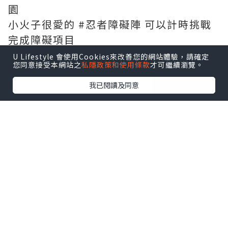
園
小火子很愛的 #忍者障礙陣 可以計時挑戰
完成障礙項目
很像迷你版的韓國綜藝節目
U Lifestyle 會使用Cookies來改善您的網站體驗，請確定
您同意接受本網站之
私隱政策和使用條款
才可繼續瀏覽。
點擊圖片放大
我已閱讀及同意
+2
仲有不同 #運動項目：
滑板場、滾軸溜冰場、彈床區、攀石牆等
都有
✔️一個場地可以讓孩子嘗試多個項目
✔️適合親子同玩
✔️大孩子也很適合