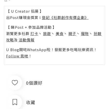
【 U Creator 招募 】
出Post賺現金獎賞 l
登記《社群創作有價企劃》
【 睇Post + 參加品牌活動 】
瀏覽更多社群
打卡
丶
旅遊
丶
美食
丶
親子
丶
寵物
丶
扮靚
攻略
及
活動情報
U Blog開咗WhatsApp啦！發掘更多吃喝玩樂資訊！
Follow 我哋
！
0個讚好
收藏