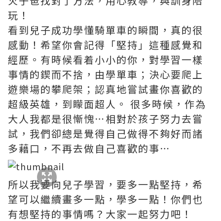
火子爸找對了方法，用心教導，與訓身陪
玩！
看到兒子成功學懂騎單車的瞬間，真的很
感動！希望你會記得「堅持」這種感覺和
經歷。有時候看着小小的你，對學習一樣
事情的鍥而不捨，由學單車；決心要爬上
遊樂場的攀爬架；認真地嘗試畫你喜歡的
超級英雄，到矇面超人。 很多時候，作為
大人我都是很慚愧⋯相對於孩子努力去嘗
試，我們卻總是覺得自己做得不夠好而諸
多藉口，不再去做自己喜歡的事⋯
所以我要向兒子學習，要多一點堅持，希
望可以繼續畫多一點，學多一點！你們也
有想堅持的事情嗎？大家一起努力吧！