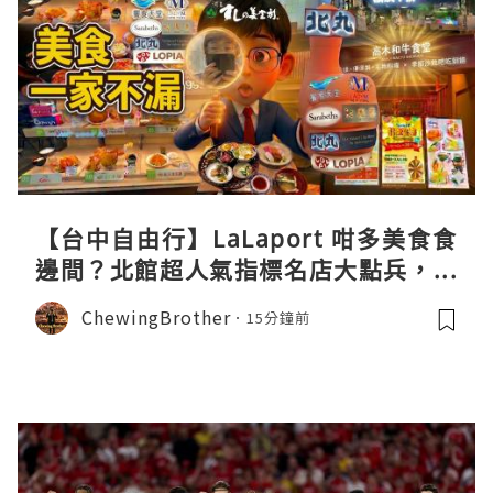
【台中自由行】LaLaport 咁多美食食
邊間？北館超人氣指標名店大點兵，深
度實測日本直送「北丸」職人料理與南
ChewingBrother
15分鐘前
館 LOPIA 超市神級熟食區！