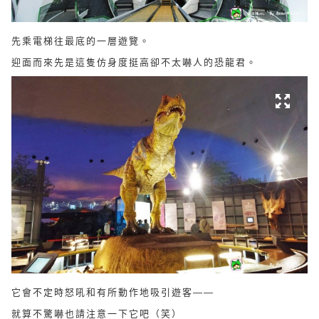
先乘電梯往最底的一層遊覽。
迎面而來先是這隻仿身度挺高卻不太嚇人的恐龍君。
它會不定時怒吼和有所動作地吸引遊客——
就算不驚嚇也請注意一下它吧（笑）