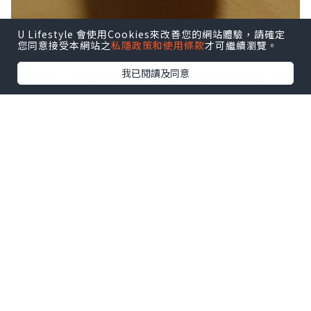
U Lifestyle 會使用Cookies來改善您的網站體驗，請確定
您同意接受本網站之
私隱政策和使用條款
才可繼續瀏覽。
我已閱讀及同意
像奶凍一樣滑溜和軟綿綿，加上濃厚的益
力多味，
如何忍得到口？