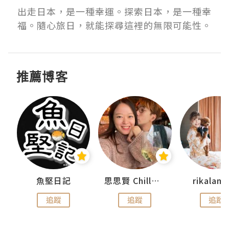
出走日本，是一種幸運。探索日本，是一種幸
福。隨心旅日，就能探尋這裡的無限可能性。
推薦博客
urnal
魚堅日記
思思賢 ChillMyBabe
rikala
追蹤
追蹤
追蹤