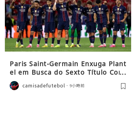
Paris Saint-Germain Enxuga Plant
el em Busca do Sexto Título Cons
ecutivo da Liga
camisadefutebol
9小時前