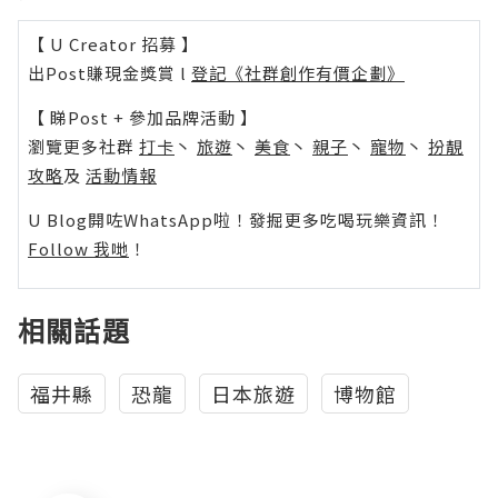
【 U Creator 招募 】
出Post賺現金獎賞 l
登記《社群創作有價企劃》
【 睇Post + 參加品牌活動 】
瀏覽更多社群
打卡
丶
旅遊
丶
美食
丶
親子
丶
寵物
丶
扮靚
攻略
及
活動情報
U Blog開咗WhatsApp啦！發掘更多吃喝玩樂資訊！
Follow 我哋
！
相關話題
福井縣
恐龍
日本旅遊
博物館