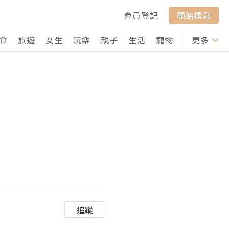
會員登記
開始撰寫
食
旅遊
女生
玩樂
親子
生活
寵物
行山
更多
打卡
追蹤