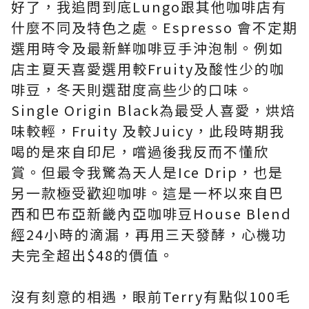
好了，我追問到底Lungo跟其他咖啡店有
什麼不同及特色之處。Espresso 會不定期
選用時令及最新鮮咖啡豆手沖泡制。例如
店主夏天喜愛選用較Fruity及酸性少的咖
啡豆，冬天則選甜度高些少的口味。
Single Origin Black為最受人喜愛，烘焙
味較輕，Fruity 及較Juicy，此段時期我
喝的是來自印尼，嚐過後我反而不懂欣
賞。但最令我驚為天人是Ice Drip，也是
另一款極受歡迎咖啡。這是一杯以來自巴
西和
巴布亞新畿內亞
咖啡豆House Blend
經24小時的滴漏，再用三天發酵，心機功
夫完全超出$48的價值。
沒有刻意的相遇，眼前Terry有點似100毛