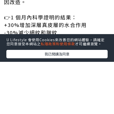
因改造。
👉1 個月內科學證明的結果：
+30%增加深層真皮層的水合作用
-30%減少細紋和皺紋
+10%強化真皮乳頭層的膠原蛋白網絡
U Lifestyle 會使用Cookies來改善您的網站體驗，請確定
您同意接受本網站之
私隱政策和使用條款
才可繼續瀏覽。
+60%緊緻肌膚毛孔
我已閱讀及同意
法國製造
每盒15包裝（每包10g)
🌍快到Cassify官網選購自世界各地的天然
有機及專業醫學科研品牌個人護理產品🌿
https://www.cassify.net