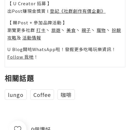
【 U Creator 招募 】
出Post賺現金獎賞 l
登記《社群創作有價企劃》
【 睇Post + 參加品牌活動 】
瀏覽更多社群
打卡
丶
旅遊
丶
美食
丶
親子
丶
寵物
丶
扮靚
攻略
及
活動情報
U Blog開咗WhatsApp啦！發掘更多吃喝玩樂資訊！
Follow 我哋
！
相關話題
lungo
Coffee
咖啡
0個讚好