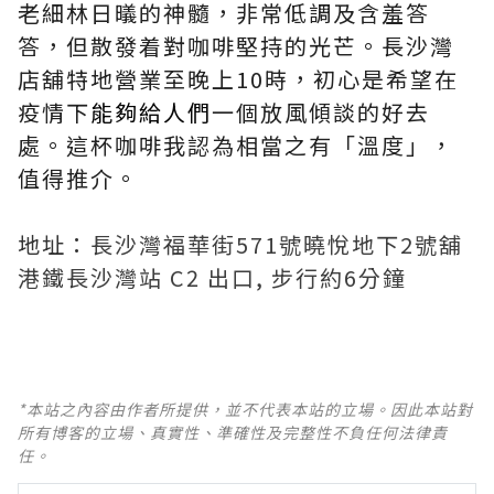
老細林日㬢的神髓，非常低調及含羞答
答，但散發着對咖啡堅持的光芒。長沙灣
店舖特地營業至晚上10時，初心是希望在
疫情下
能夠給人們
一個放風傾談的好去
處。這杯咖啡我認為相當之有「溫度」，
值得推介。
地址：
長沙灣
福華街571號曉悅地下2號舖
港鐵長沙灣站 C2 出口, 步行約6分鐘
*本站之內容由作者所提供，並不代表本站的立場。因此本站對
所有博客的立場、真實性、準確性及完整性不負任何法律責
任。