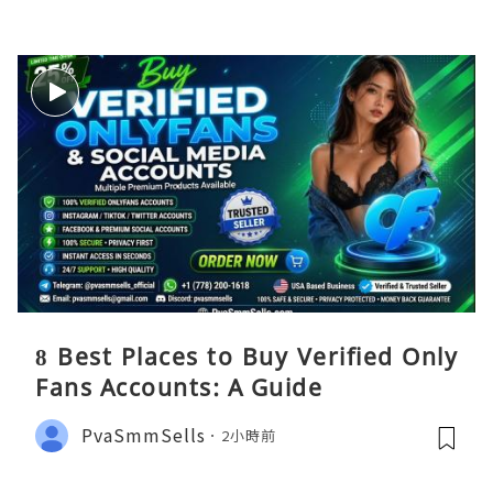
8 Best Places to Buy Verified Only
Fans Accounts: A Guide
PvaSmmSells
2小時前